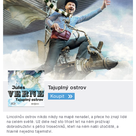
Tajuplný ostrov
Koupit
Lincolnův ostrov nikdo nikdy na mapě nenašel, a přece ho znají lidé
na celém světě. Už déle než sto třicet let na něm prožívají
dobrodružství s pěticí trosečníků, kteří na něm našli útočiště, a
hlavně nejedno tajemství.