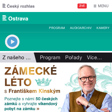
Přejít k hlavnímu obsahu
MENU
ŽIVĚ
PROGRAM
AUDIOARCHIV
KAMERY
Z našeho vysílání
Program
Pořady
Více
…