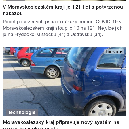
V Moravskoslezském kraji je 121 lidí s potvrzenou
nákazou
Počet potvrzených případů nákazy nemocí COVID-19 v
Moravskoslezském kraji stoupl o 10 na 121. Nejvíce jich
je na Frýdecko-Místecku (44) a Ostravsku (34).
1 minuta
Technologie
Moravskoslezský kraj připravuje nový systém na
parkování v okolí úřadu