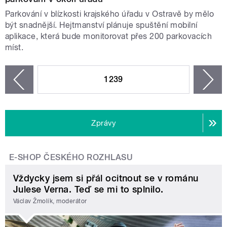
Parkování v blízkosti krajského úřadu v Ostravě by mělo
být snadnější. Hejtmanství plánuje spuštění mobilní
aplikace, která bude monitorovat přes 200 parkovacích
míst.
STRÁNKY
1239
n
zí
Zprávy
E-SHOP ČESKÉHO ROZHLASU
Vždycky jsem si přál ocitnout se v románu
Julese Verna. Teď se mi to splnilo.
Václav Žmolík, moderátor