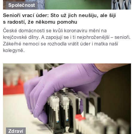
Společnost
Senioři vrací úder: Sto už jich neušiju, ale šiji
s radostí, že někomu pomohu
České domácnosti se kvůli koronaviru mění na
krejčovské dílny. A zapojují se i ti nejohroženější – senioři.
Zákeřné nemoci se rozhodla vrátit úder i matka naší
kolegyně.
Zdraví