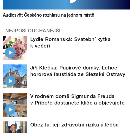
Audiosvět Českého rozhlasu na jednom místě
NEJPOSLOUCHANĚJŠÍ
Lydie Romanská: Svatební kytka
k večeři
Jiří Klečka: Papírové domky. Lehce
hororová faustiáda ze Slezské Ostravy
V rodném domě Sigmunda Freuda
v Příboře dostanete klíče a objevujete
Obezita, její zdravotní rizika a léčba