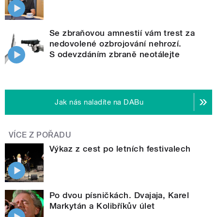
Se zbraňovou amnestií vám trest za
nedovolené ozbrojování nehrozí.
S odevzdáním zbraně neotálejte
Jak nás naladíte na DABu
VÍCE Z POŘADU
Výkaz z cest po letních festivalech
Po dvou písničkách. Dvajaja, Karel
Markytán a Kolibříkův úlet