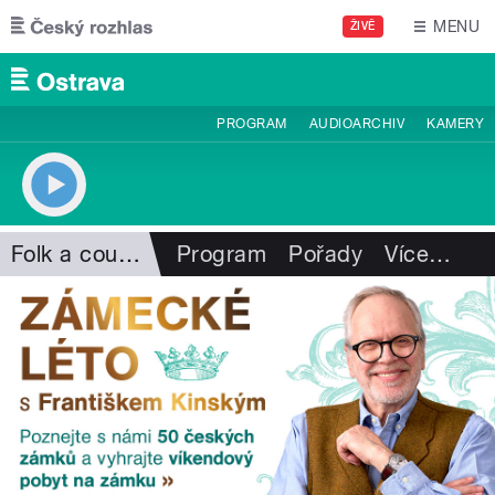
Přejít k hlavnímu obsahu
MENU
ŽIVĚ
PROGRAM
AUDIOARCHIV
KAMERY
Folk a country
Program
Pořady
Více
…