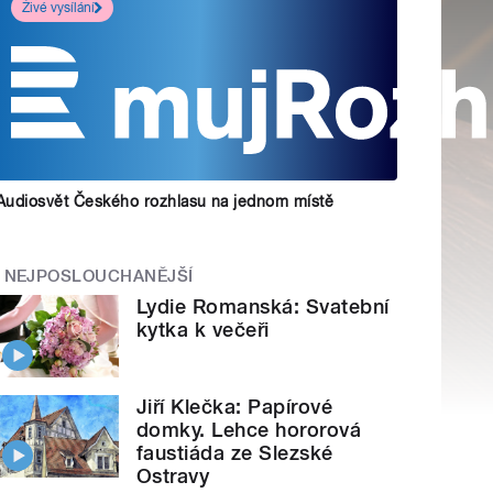
Živé vysílání
Audiosvět Českého rozhlasu na jednom místě
NEJPOSLOUCHANĚJŠÍ
Lydie Romanská: Svatební
kytka k večeři
Jiří Klečka: Papírové
domky. Lehce hororová
faustiáda ze Slezské
Ostravy