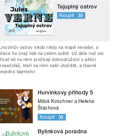
Tajuplný ostrov
Koupit
Lincolnův ostrov nikdo nikdy na mapě nenašel, a
přece ho znají lidé na celém světě. Už déle než sto
třicet let na něm prožívají dobrodružství s pěticí
trosečníků, kteří na něm našli útočiště, a hlavně
nejedno tajemství.
Hurvínkovy příhody 5
Miloš Kirschner a Helena
Štáchová
Koupit
Bylinková poradna