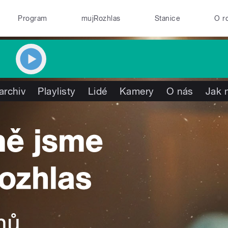
Program
mujRozhlas
Stanice
O r
archiv
Playlisty
Lidé
Kamery
O nás
Jak 