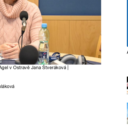
Agel v Ostravě Jana Štveráková |
uláková