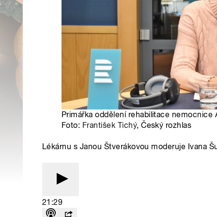
Primářka oddělení rehabilitace nemocnice 
Foto:
František Tichý
, Český rozhlas
Lékárnu s Janou Štverákovou moderuje Ivana Š
21:29