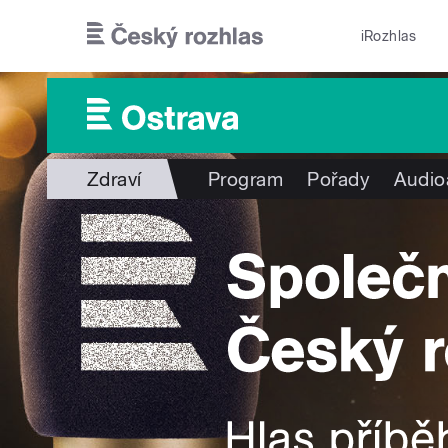
Přejít k hlavnímu obsahu
iRozhlas
Zdraví
Program
Pořady
Audio