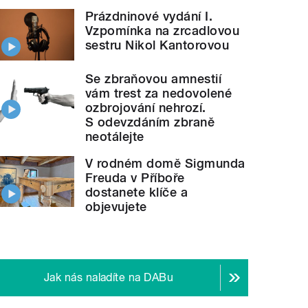
Prázdninové vydání I.
Vzpomínka na zrcadlovou
sestru Nikol Kantorovou
Se zbraňovou amnestií
vám trest za nedovolené
ozbrojování nehrozí.
S odevzdáním zbraně
neotálejte
V rodném domě Sigmunda
Freuda v Příboře
dostanete klíče a
objevujete
Jak nás naladíte na DABu