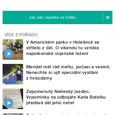
Jak nás naladíte na DABu
VÍCE Z POŘADU
V Americkém parku v Holešově se
střílelo z děl. O víkendu tu vzniklo
napoleonské vojenské ležení
Mendel měl rád meltu, počasí a vesmír.
Nenechte si ujít speciální vysílání
z hvězdárny
Zapomenutý Nebeský jezdec.
Vzpomínky na odbojáře Karla Batelku
předává dál jeho neteř