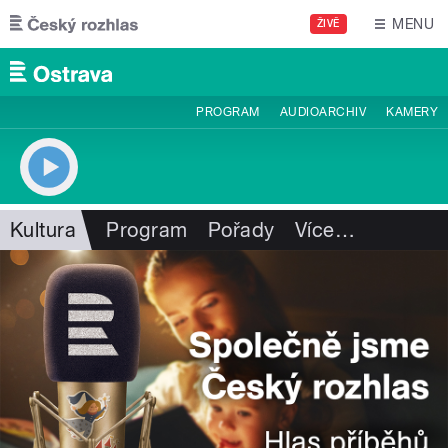
Přejít k hlavnímu obsahu
MENU
ŽIVĚ
PROGRAM
AUDIOARCHIV
KAMERY
Kultura
Program
Pořady
Více
…