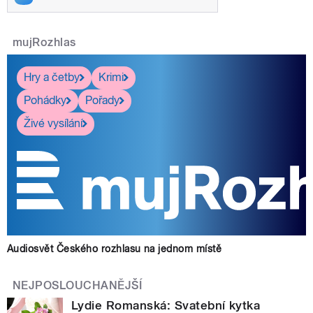
mujRozhlas
Hry a četby
Krimi
Pohádky
Pořady
Živé vysílání
Audiosvět Českého rozhlasu na jednom místě
NEJPOSLOUCHANĚJŠÍ
Lydie Romanská: Svatební kytka