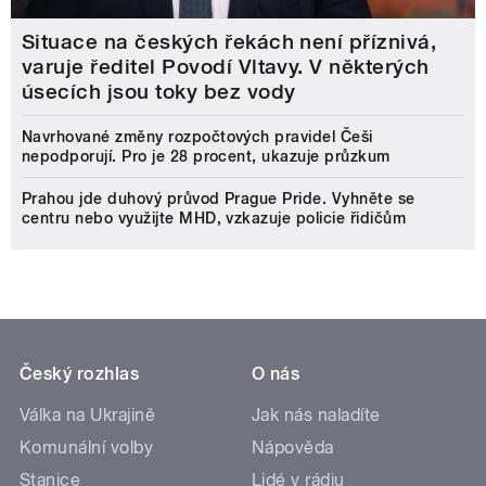
Situace na českých řekách není příznivá,
varuje ředitel Povodí Vltavy. V některých
úsecích jsou toky bez vody
Navrhované změny rozpočtových pravidel Češi
nepodporují. Pro je 28 procent, ukazuje průzkum
Prahou jde duhový průvod Prague Pride. Vyhněte se
centru nebo využijte MHD, vzkazuje policie řidičům
Český rozhlas
O nás
Válka na Ukrajině
Jak nás naladíte
Komunální volby
Nápověda
Stanice
Lidé v rádiu