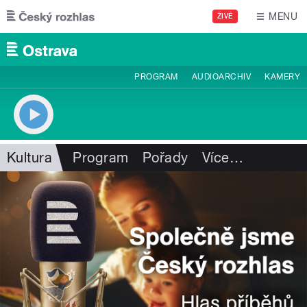
Přejít k hlavnímu obsahu
MENU
ŽIVĚ
PROGRAM
AUDIOARCHIV
KAMERY
Kultura
Program
Pořady
Více
…