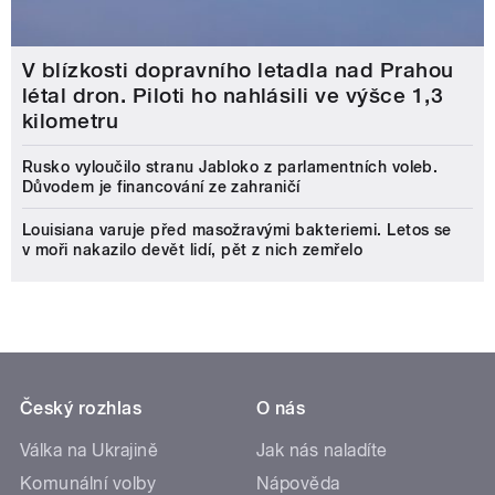
V blízkosti dopravního letadla nad Prahou
létal dron. Piloti ho nahlásili ve výšce 1,3
kilometru
Rusko vyloučilo stranu Jabloko z parlamentních voleb.
Důvodem je financování ze zahraničí
Louisiana varuje před masožravými bakteriemi. Letos se
v moři nakazilo devět lidí, pět z nich zemřelo
Český rozhlas
O nás
Válka na Ukrajině
Jak nás naladíte
Komunální volby
Nápověda