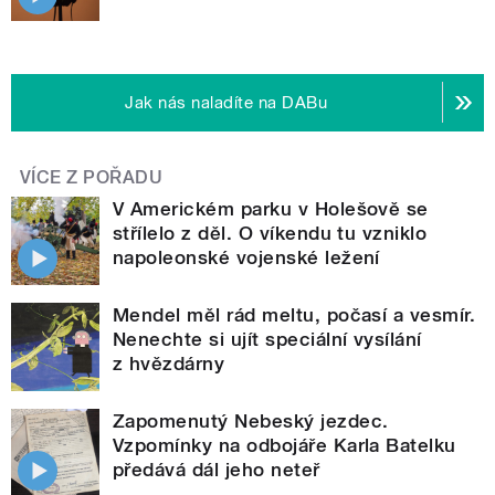
Jak nás naladíte na DABu
VÍCE Z POŘADU
V Americkém parku v Holešově se
střílelo z děl. O víkendu tu vzniklo
napoleonské vojenské ležení
Mendel měl rád meltu, počasí a vesmír.
Nenechte si ujít speciální vysílání
z hvězdárny
Zapomenutý Nebeský jezdec.
Vzpomínky na odbojáře Karla Batelku
předává dál jeho neteř