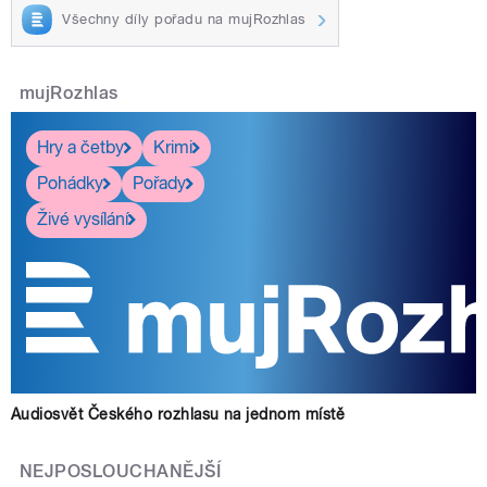
Všechny díly pořadu na mujRozhlas
mujRozhlas
Hry a četby
Krimi
Pohádky
Pořady
Živé vysílání
Audiosvět Českého rozhlasu na jednom místě
NEJPOSLOUCHANĚJŠÍ