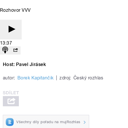
Rozhovor VVV
13:37
Host: Pavel Jirásek
autor:
Borek Kapitančik
|
zdroj:
Český rozhlas
Všechny díly pořadu na mujRozhlas