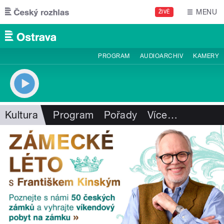
Přejít k hlavnímu obsahu
MENU
ŽIVĚ
PROGRAM
AUDIOARCHIV
KAMERY
Kultura
Program
Pořady
Více
…