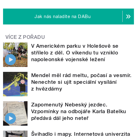
Jak nás naladíte na DABu
VÍCE Z POŘADU
V Americkém parku v Holešově se
střílelo z děl. O víkendu tu vzniklo
napoleonské vojenské ležení
Mendel měl rád meltu, počasí a vesmír.
Nenechte si ujít speciální vysílání
z hvězdárny
Zapomenutý Nebeský jezdec.
Vzpomínky na odbojáře Karla Batelku
předává dál jeho neteř
Švihadlo i mapy. Internetová univerzita