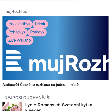
mujRozhlas
Hry a četby
Krimi
Pohádky
Pořady
Živé vysílání
Audiosvět Českého rozhlasu na jednom místě
NEJPOSLOUCHANĚJŠÍ
Lydie Romanská: Svatební kytka
k večeři