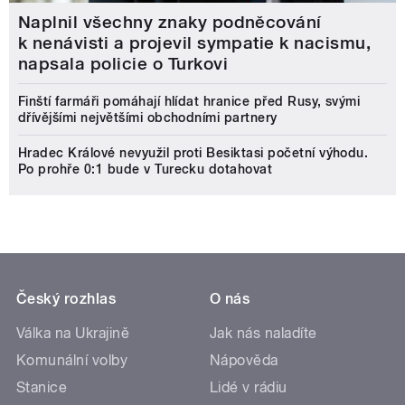
Naplnil všechny znaky podněcování
k nenávisti a projevil sympatie k nacismu,
napsala policie o Turkovi
Finští farmáři pomáhají hlídat hranice před Rusy, svými
dřívějšími největšími obchodními partnery
Hradec Králové nevyužil proti Besiktasi početní výhodu.
Po prohře 0:1 bude v Turecku dotahovat
Český rozhlas
O nás
Válka na Ukrajině
Jak nás naladíte
Komunální volby
Nápověda
Stanice
Lidé v rádiu