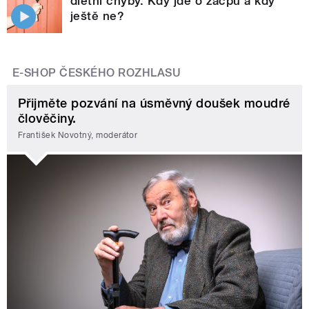
dietní chyby. Kdy jde o zácpu a kdy
ještě ne?
E-SHOP ČESKÉHO ROZHLASU
Přijměte pozvání na úsměvný doušek moudré
člověčiny.
František Novotný, moderátor