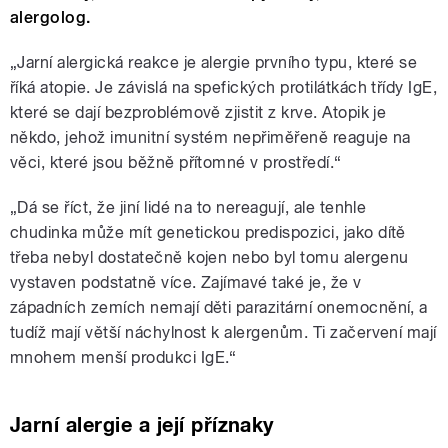
alergolog.
„Jarní alergická reakce je alergie prvního typu, které se
říká atopie. Je závislá na spefických protilátkách třídy IgE,
které se dají bezproblémově zjistit z krve. Atopik je
někdo, jehož imunitní systém nepřiměřeně reaguje na
věci, které jsou běžně přítomné v prostředí.“
„Dá se říct, že jiní lidé na to nereagují, ale tenhle
chudinka může mít genetickou predispozici, jako dítě
třeba nebyl dostatečně kojen nebo byl tomu alergenu
vystaven podstatně více. Zajímavé také je, že v
západních zemích nemají děti parazitární onemocnění, a
tudíž mají větší náchylnost k alergenům. Ti začervení mají
mnohem menší produkci IgE.“
Jarní alergie a její příznaky