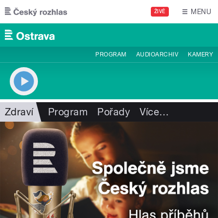
Přejít k hlavnímu obsahu
MENU
ŽIVĚ
PROGRAM
AUDIOARCHIV
KAMERY
Zdraví
Program
Pořady
Více
…