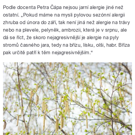
Podle docenta Petra Čápa nejsou jarní alergie jiné než
ostatní. „Pokud máme na mysli pylovou sezónní alergii
zhruba od února do září, tak není jiná než alergie na trávy
nebo na plevele, pelyněk, ambrozii, která je v srpnu, ale
dá se říct, že skoro nejagresivnější je alergie na pyly
stromů časného jara, tedy na břízu, lísku, olši, habr. Bříza
pak určitě patří k těm nejagresivnějším.“