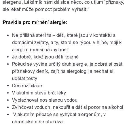
alergenu. Lékárník nám dá sice něco, co utlumí příznaky,
ale lékař může pomoct problém vyřešit.“
Pravidla pro mírnění alergie:
Ne přílišná sterilita – děti, které jsou v kontaktu s
domácími zvířaty, a ty, které se rýpou v hlíně, mají k
alergiím menší náchylnost
Je dobré, když jsou děti kojené
Pokud se vyvine určitý druh alergie, je dobré si psát
příznakový deník, zajít na alergologii a nechat si
udělat testy
Desenzibilace
V akutním stavu brát léky
Vyplachovat nos slanou vodou
Zvlhčovat vzduch, nekouřit a dát si pozor na alkohol
V akutním případě se vyhýbat alergenům, v
chronickém se otužovat