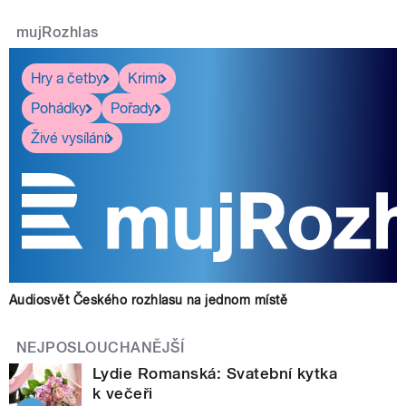
mujRozhlas
Hry a četby
Krimi
Pohádky
Pořady
Živé vysílání
Audiosvět Českého rozhlasu na jednom místě
NEJPOSLOUCHANĚJŠÍ
Lydie Romanská: Svatební kytka
k večeři