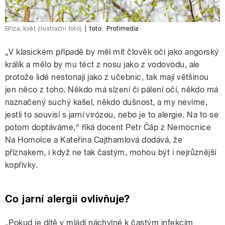
Bříza, květ (ilustrační foto)
|
foto:
Profimedia
„V klasickém případě by měl mít člověk oči jako angorský
králík a mělo by mu téct z nosu jako z vodovodu, ale
protože lidé nestonají jako z učebnic, tak mají většinou
jen něco z toho. Někdo má slzení či pálení očí, někdo má
naznačený suchý kašel, někdo dušnost, a my nevíme,
jestli to souvisí s jarní virózou, nebo je to alergie. Na to se
potom doptáváme,“ říká docent Petr Čáp z Nemocnice
Na Homolce a Kateřina Cajthamlová dodává, že
příznakem, i když ne tak častým, mohou být i nejrůznější
kopřivky.
Co jarní alergii ovlivňuje?
„Pokud je dítě v mládí náchylné k častým infekcím