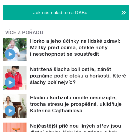
Jak nás naladíte na DABu
VÍCE Z POŘADU
Horko a jeho účinky na lidské zdraví:
Mžitky před očima, oteklé nohy
i neschopnost se soustředit
Natržená šlacha bolí ostře, zánět
poznáme podle otoku a horkosti. Které
šlachy bolí nejvíc?
Hladinu kortizolu uměle nesnižujte,
trocha stresu je prospěšná, uklidňuje
Kateřina Cajthamlová
Nejčastější příčinou líných střev jsou