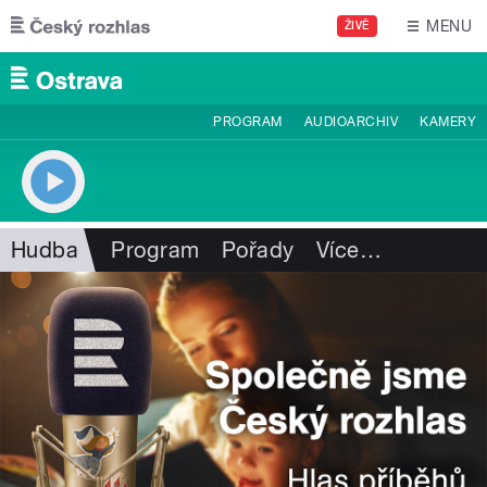
Přejít k hlavnímu obsahu
MENU
ŽIVĚ
PROGRAM
AUDIOARCHIV
KAMERY
Hudba
Program
Pořady
Více
…