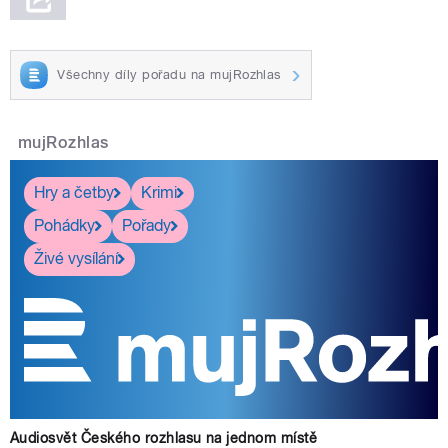
Všechny díly pořadu na mujRozhlas
mujRozhlas
Hry a četby
Krimi
Pohádky
Pořady
Živé vysílání
Audiosvět Českého rozhlasu na jednom místě