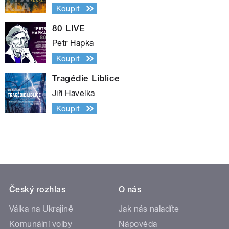
Koupit
80 LIVE
Petr Hapka
Koupit
Tragédie Liblice
Jiří Havelka
Koupit
Český rozhlas
O nás
Válka na Ukrajině
Jak nás naladíte
Komunální volby
Nápověda