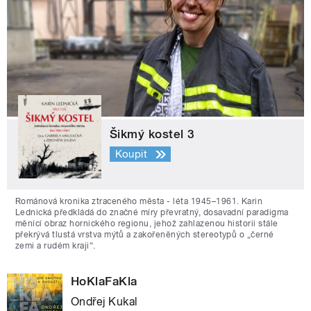
Šikmý kostel 3
Koupit
Románová kronika ztraceného města - léta 1945–1961. Karin
Lednická předkládá do značné míry převratný, dosavadní paradigma
měnící obraz hornického regionu, jehož zahlazenou historii stále
překrývá tlustá vrstva mýtů a zakořeněných stereotypů o „černé
zemi a rudém kraji“.
HoKlaFaKla
Ondřej Kukal