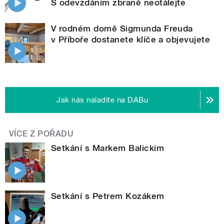
S odevzdáním zbraně neotálejte
V rodném domě Sigmunda Freuda
v Příboře dostanete klíče a objevujete
Jak nás naladíte na DABu
VÍCE Z POŘADU
Setkání s Markem Balickim
Setkání s Petrem Kozákem