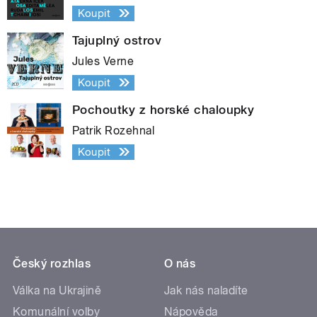
Koupit
Tajuplný ostrov
Jules Verne
Koupit
Pochoutky z horské chaloupky
Patrik Rozehnal
Koupit
Český rozhlas
O nás
Válka na Ukrajině
Jak nás naladíte
Komunální volby
Nápověda