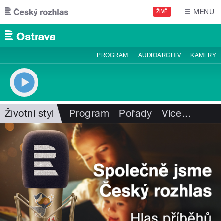
Přejít k hlavnímu obsahu
MENU
ŽIVĚ
PROGRAM
AUDIOARCHIV
KAMERY
Životní styl
Program
Pořady
Více
…