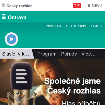
Přejít k hlavnímu obsahu
MENU
ŽIVĚ
PROGRAM
AUDIOARCHIV
KAMERY
Slavíci v krabici
Program
Pořady
Více
…