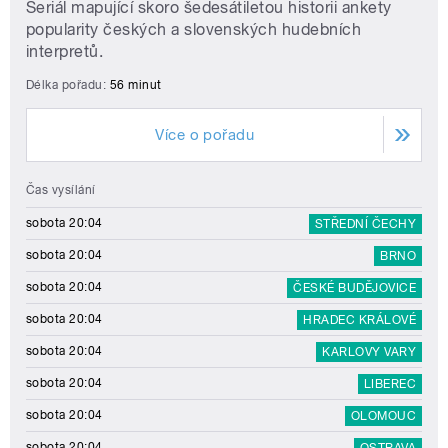
Seriál mapující skoro šedesátiletou historii ankety
popularity českých a slovenských hudebních
interpretů.
Délka pořadu:
56 minut
Více o pořadu
Čas vysílání
sobota 20:04
STŘEDNÍ ČECHY
sobota 20:04
BRNO
sobota 20:04
ČESKÉ BUDĚJOVICE
sobota 20:04
HRADEC KRÁLOVÉ
sobota 20:04
KARLOVY VARY
sobota 20:04
LIBEREC
sobota 20:04
OLOMOUC
sobota 20:04
OSTRAVA