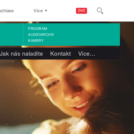
ozhlase
Více
ŽIVĚ
PROGRAM
AUDIOARCHIV
KAMERY
Jak nás naladíte
Kontakt
Více
…