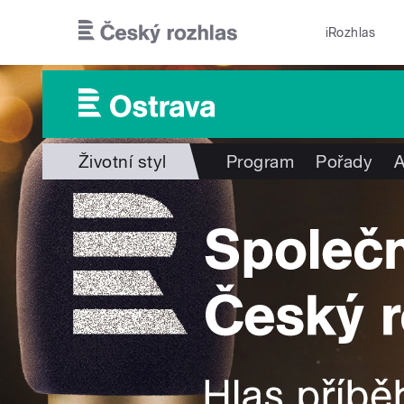
Přejít k hlavnímu obsahu
iRozhlas
Životní styl
Program
Pořady
A