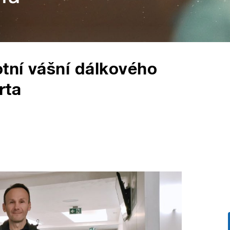
otní vášní dálkového
rta