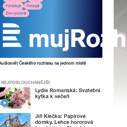
Pohádky
Pořady
Živé vysílání
Audiosvět Českého rozhlasu na jednom místě
NEJPOSLOUCHANĚJŠÍ
Lydie Romanská: Svatební
kytka k večeři
Jiří Klečka: Papírové
domky. Lehce hororová