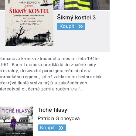
Šikmý kostel 3
Koupit
Románová kronika ztraceného města - léta 1945–
1961. Karin Lednická předkládá do značné míry
převratný, dosavadní paradigma měnící obraz
hornického regionu, jehož zahlazenou historii stále
překrývá tlustá vrstva mýtů a zakořeněných
stereotypů o „černé zemi a rudém kraji“.
Tiché hlasy
Patricia Gibneyová
Koupit