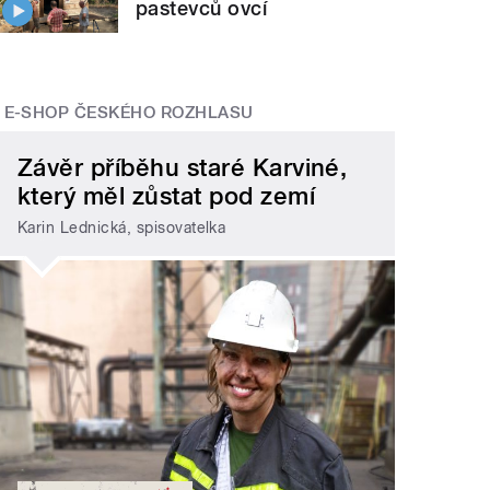
pastevců ovcí
E-SHOP ČESKÉHO ROZHLASU
Závěr příběhu staré Karviné,
který měl zůstat pod zemí
Karin Lednická, spisovatelka