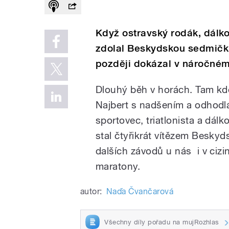
Když ostravský rodák, dálk
zdolal Beskydskou sedmičku,
později dokázal v náročném 
Dlouhý běh v horách. Tam kde 
Najbert s nadšením a odhodlán
sportovec, triatlonista a dálk
stal čtyřikrát vítězem Besky
dalších závodů u nás i v cizi
maratony.
autor:
Naďa Čvančarová
Všechny díly pořadu na mujRozhlas