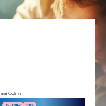
mujRozhlas
Hry a četby
Krimi