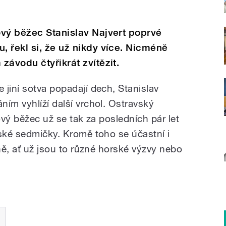
ový běžec Stanislav Najvert poprvé
 řekl si, že už nikdy více. Nicméně
závodu čtyřikrát zvítězit.
jiní sotva popadají dech, Stanislav
ím vyhlíží další vrchol. Ostravský
ový běžec už se tak za posledních pár let
dské sedmičky. Kromě toho se účastní i
ně, ať už jsou to různé horské výzvy nebo