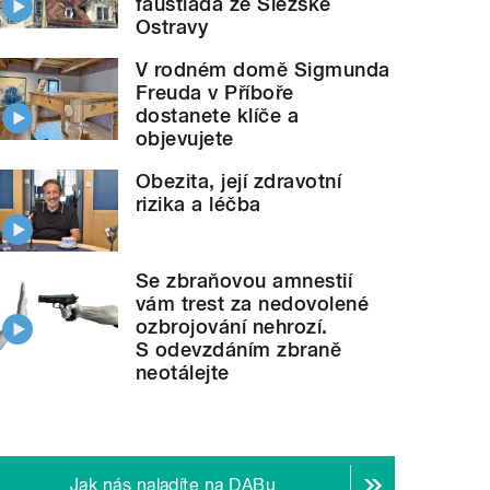
faustiáda ze Slezské
Ostravy
V rodném domě Sigmunda
Freuda v Příboře
dostanete klíče a
objevujete
Obezita, její zdravotní
rizika a léčba
Se zbraňovou amnestií
vám trest za nedovolené
ozbrojování nehrozí.
S odevzdáním zbraně
neotálejte
Jak nás naladíte na DABu