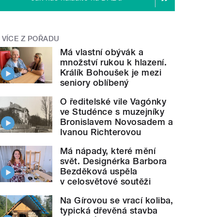
VÍCE Z POŘADU
Má vlastní obývák a
množství rukou k hlazení.
Králík Bohoušek je mezi
seniory oblíbený
O ředitelské vile Vagónky
ve Studénce s muzejníky
Bronislavem Novosadem a
Ivanou Richterovou
Má nápady, které mění
svět. Designérka Barbora
Bezděková uspěla
v celosvětové soutěži
Na Gírovou se vrací koliba,
typická dřevěná stavba