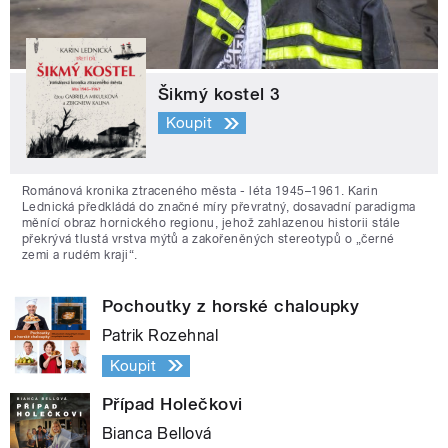
Šikmý kostel 3
Koupit
Románová kronika ztraceného města - léta 1945–1961. Karin
Lednická předkládá do značné míry převratný, dosavadní paradigma
měnící obraz hornického regionu, jehož zahlazenou historii stále
překrývá tlustá vrstva mýtů a zakořeněných stereotypů o „černé
zemi a rudém kraji“.
Pochoutky z horské chaloupky
Patrik Rozehnal
Koupit
Případ Holečkovi
Bianca Bellová