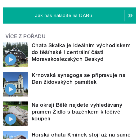
Jak nás naladíte na DABu
VÍCE Z POŘADU
Chata Skalka je ideálním východiskem
do těšínské i centrální části
Moravskoslezských Beskyd
Krnovská synagoga se připravuje na
Den židovských památek
Na okraji Bělé najdete vyhledávaný
pramen Židlo s bazénkem k léčivé
koupeli
Horská chata Kmínek stojí až na samé