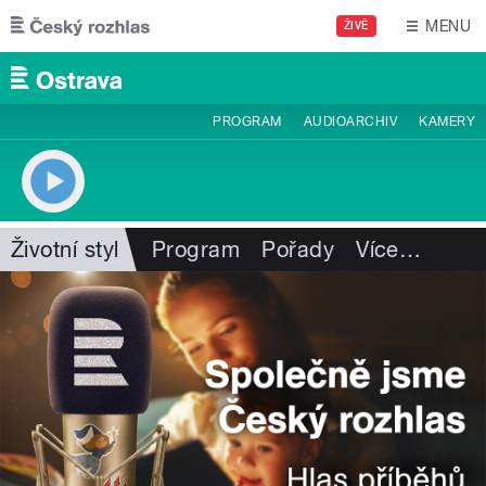
Přejít k hlavnímu obsahu
MENU
ŽIVĚ
PROGRAM
AUDIOARCHIV
KAMERY
Životní styl
Program
Pořady
Více
…