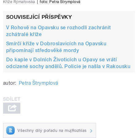
Kříže Rýmařovska
|
foto:
Petra Štrymplová
SOUVISEJÍCÍ PŘÍSPĚVKY
V Rohově na Opavsku se rozhodli zachránit
zchátralé kříže
Smírčí kříže v Dobroslavicích na Opavsku
připomínají středověké mordy
Do kaple v Dolních Životicích u Opavy se vrátí
odcizené sochy andělů. Policie je našla v Rakousku
autor:
Petra Štrymplová
Všechny díly pořadu na mujRozhlas