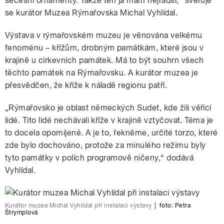
secesní ornamenty. Takže ten já mám nejradši,“ svěřuje
se kurátor Muzea Rýmařovska Michal Vyhlídal.
Výstava v rýmařovském muzeu je věnována velkému
fenoménu – křížům, drobným památkám, které jsou v
krajině u církevních památek. Má to být souhrn všech
těchto památek na Rýmařovsku. A kurátor muzea je
přesvědčen, že kříže k náladě regionu patří.
„Rýmařovsko je oblast německých Sudet, kde žili věřící
lidé. Tito lidé nechávali kříže v krajině vztyčovat. Téma je
to docela opomíjené. A je to, řekněme, určité torzo, které
zde bylo dochováno, protože za minulého režimu byly
tyto památky v polích programově ničeny,“ dodává
Vyhlídal.
Kurátor muzea Michal Vyhlídal při instalaci výstavy
|
foto:
Petra
Štrymplová