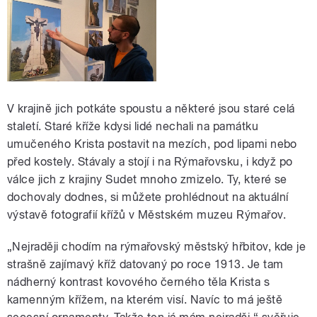
V krajině jich potkáte spoustu a některé jsou staré celá
staletí. Staré kříže kdysi lidé nechali na památku
umučeného Krista postavit na mezích, pod lipami nebo
před kostely. Stávaly a stojí i na Rýmařovsku, i když po
válce jich z krajiny Sudet mnoho zmizelo. Ty, které se
dochovaly dodnes, si můžete prohlédnout na aktuální
výstavě fotografií křížů v Městském muzeu Rýmařov.
„Nejraději chodím na rýmařovský městský hřbitov, kde je
strašně zajímavý kříž datovaný po roce 1913. Je tam
nádherný kontrast kovového černého těla Krista s
kamenným křížem, na kterém visí. Navíc to má ještě