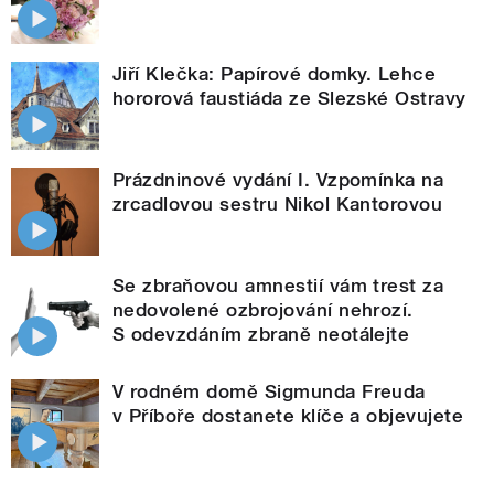
Jiří Klečka: Papírové domky. Lehce
hororová faustiáda ze Slezské Ostravy
Prázdninové vydání I. Vzpomínka na
zrcadlovou sestru Nikol Kantorovou
Se zbraňovou amnestií vám trest za
nedovolené ozbrojování nehrozí.
S odevzdáním zbraně neotálejte
V rodném domě Sigmunda Freuda
v Příboře dostanete klíče a objevujete