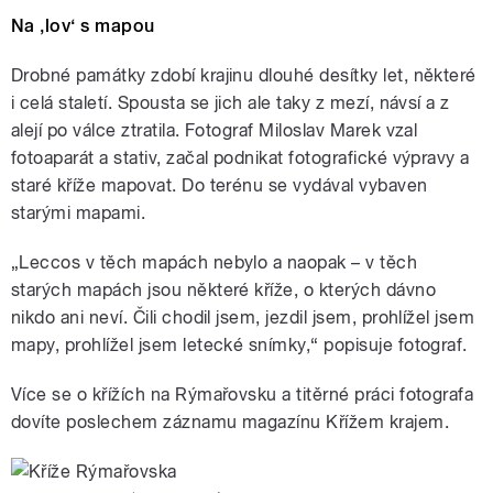
Na ‚lov‘ s mapou
Drobné památky zdobí krajinu dlouhé desítky let, některé
i celá staletí. Spousta se jich ale taky z mezí, návsí a z
alejí po válce ztratila. Fotograf Miloslav Marek vzal
fotoaparát a stativ, začal podnikat fotografické výpravy a
staré kříže mapovat. Do terénu se vydával vybaven
starými mapami.
„Leccos v těch mapách nebylo a naopak – v těch
starých mapách jsou některé kříže, o kterých dávno
nikdo ani neví. Čili chodil jsem, jezdil jsem, prohlížel jsem
mapy, prohlížel jsem letecké snímky,“ popisuje fotograf.
Více se o křížích na Rýmařovsku a titěrné práci fotografa
dovíte poslechem záznamu magazínu Křížem krajem.