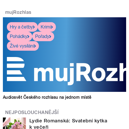
mujRozhlas
Hry a četby
Krimi
Pohádky
Pořady
Živé vysílání
Audiosvět Českého rozhlasu na jednom místě
NEJPOSLOUCHANĚJŠÍ
Lydie Romanská: Svatební kytka
k večeři