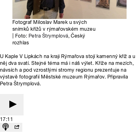
Fotograf Miloslav Marek u svých
snímků křížů v rýmařovském muzeu
| Foto:
Petra Štrymplová
, Český
rozhlas
U Kaple V Lipkách na kraji Rýmařova stojí kamenný kříž a u
něj dva svatí. Stejné téma má i náš výlet. Kříže na mezích,
návsích a pod vzrostlými stromy regionu prezentuje na
výstavě fotografií Městské muzeum Rýmařov. Připravila
Petra Štrymplová.
17:11