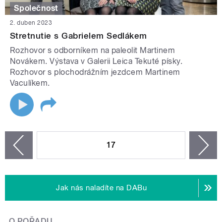
Společnost
2. duben 2023
Stretnutie s Gabrielem Sedlákem
Rozhovor s odborníkem na paleolit Martinem
Novákem. Výstava v Galerii Leica Tekuté písky.
Rozhovor s plochodrážním jezdcem Martinem
Vaculíkem.
STRÁNKY
17
n
zí
Jak nás naladíte na DABu
O POŘADU