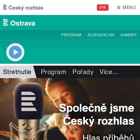
Přejít k hlavnímu obsahu
MENU
ŽIVĚ
PROGRAM
AUDIOARCHIV
KAMERY
Stretnutie
Program
Pořady
Více
…