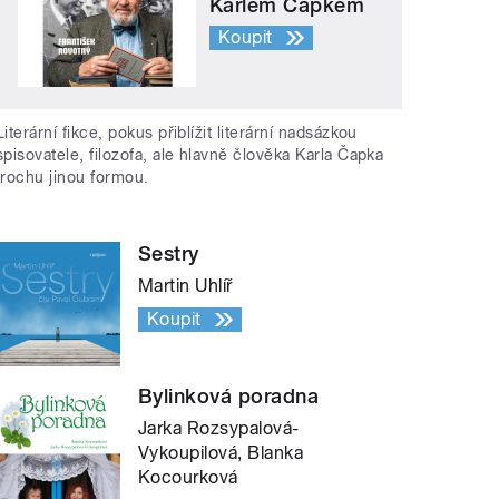
Karlem Čapkem
Koupit
Literární fikce, pokus přiblížit literární nadsázkou
spisovatele, filozofa, ale hlavně člověka Karla Čapka
trochu jinou formou.
Sestry
Martin Uhlíř
Koupit
Bylinková poradna
Jarka Rozsypalová-
Vykoupilová, Blanka
Kocourková