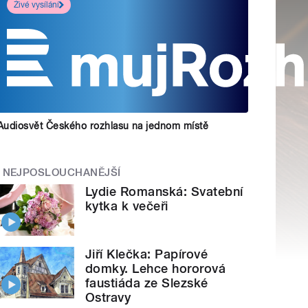
Živé vysílání
Audiosvět Českého rozhlasu na jednom místě
NEJPOSLOUCHANĚJŠÍ
Lydie Romanská: Svatební
kytka k večeři
Jiří Klečka: Papírové
domky. Lehce hororová
faustiáda ze Slezské
Ostravy