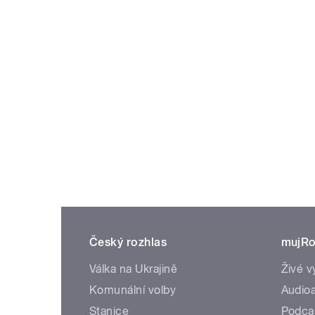
Český rozhlas
mujRo
Válka na Ukrajině
Živé v
Komunální volby
Audioa
Stanice
Podca