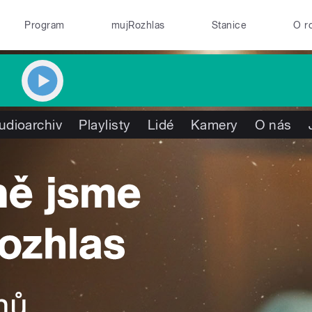
Program
mujRozhlas
Stanice
O r
udioarchiv
Playlisty
Lidé
Kamery
O nás