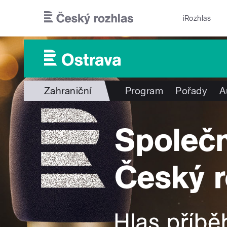
Přejít k hlavnímu obsahu
iRozhlas
Zahraniční
Program
Pořady
A