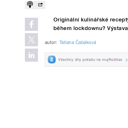
Originální kulinářské recept
během lockdownu? Výstava 
autor:
Tatiana Čabáková
Všechny díly pořadu na mujRozhlas