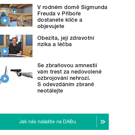
V rodném domě Sigmunda
Freuda v Příboře
dostanete klíče a
objevujete
Obezita, její zdravotní
rizika a léčba
Se zbraňovou amnestií
vám trest za nedovolené
ozbrojování nehrozí.
S odevzdáním zbraně
neotálejte
Jak nás naladíte na DABu