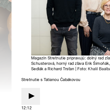
Magazín Stretnutie pripravujú: dolný rad zľ
Schusterová, horný rad zľava Erik Šimoňák,
Sedlák a Richard Trsťan | Foto:
Khalil Baalb
Stretnutie s Tatianou Čabákovou
12:12