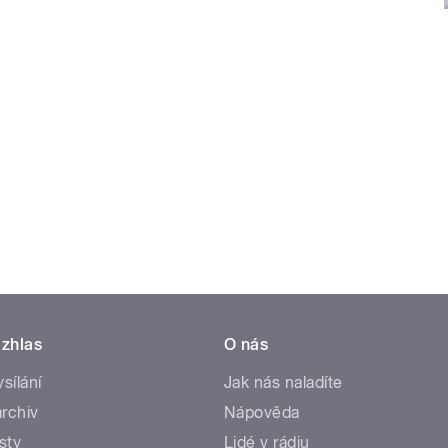
zhlas
O nás
ysílání
Jak nás naladíte
rchiv
Nápověda
sty
Lidé v rádiu