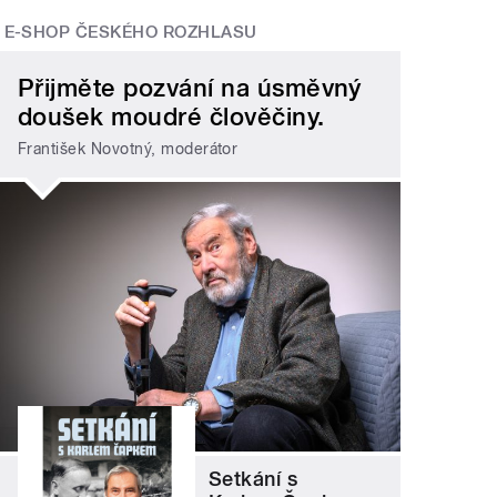
E-SHOP ČESKÉHO ROZHLASU
Přijměte pozvání na úsměvný
doušek moudré člověčiny.
František Novotný, moderátor
Setkání s