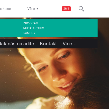
ozhlase
Více
ŽIVĚ
PROGRAM
AUDIOARCHIV
KAMERY
Jak nás naladíte
Kontakt
Více
…