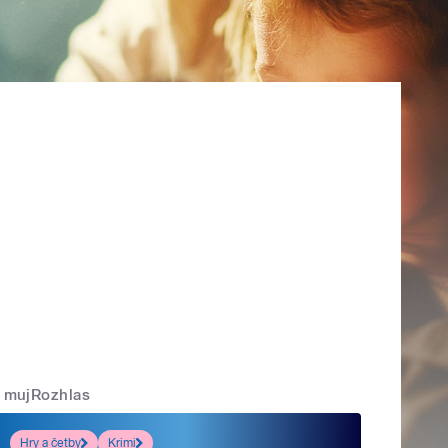
mujRozhlas
Hry a četby
Krimi