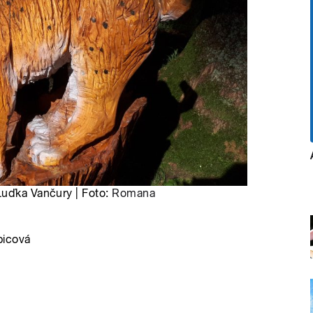
Luďka Vančury | Foto:
Romana
bicová