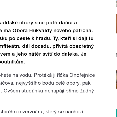
aldské obory sice patří daňci a
éta má Obora Hukvaldy nového patrona.
u po cestě k hradu. Ty, kteří si dají tu
fiteátru dál dozadu, přivítá obezřetný
vem a jeho nátěr svítí do daleka. Je
poutníkům.
haté na vodu. Protéká jí říčka Ondřejnice
ničova, nejvyššího bodu celé obory, pak
ů. Ovšem studánku nenapájí přímo žádný
starého rezervoáru, který se nachází