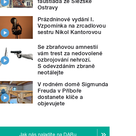
faustiáda ze Slezské
Ostravy
Prázdninové vydání I.
Vzpomínka na zrcadlovou
sestru Nikol Kantorovou
Se zbraňovou amnestií
vám trest za nedovolené
ozbrojování nehrozí.
S odevzdáním zbraně
neotálejte
V rodném domě Sigmunda
Freuda v Příboře
dostanete klíče a
objevujete
Jak nás naladíte na DABu