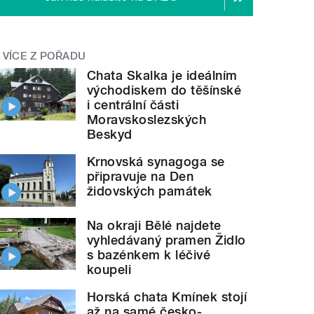
VÍCE Z POŘADU
Chata Skalka je ideálním
východiskem do těšínské
i centrální části
Moravskoslezských
Beskyd
Krnovská synagoga se
připravuje na Den
židovských památek
Na okraji Bělé najdete
vyhledávaný pramen Židlo
s bazénkem k léčivé
koupeli
Horská chata Kmínek stojí
až na samé česko-