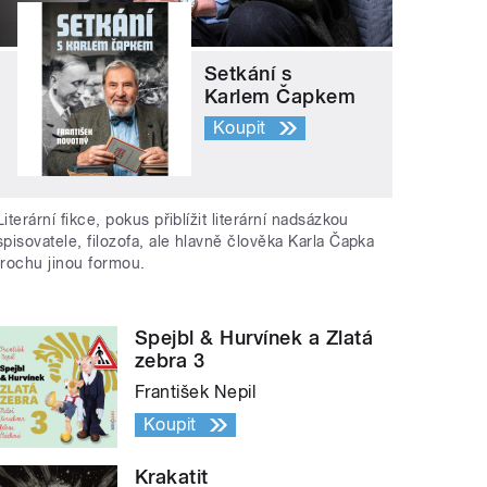
Setkání s
Karlem Čapkem
Koupit
Literární fikce, pokus přiblížit literární nadsázkou
spisovatele, filozofa, ale hlavně člověka Karla Čapka
trochu jinou formou.
Spejbl & Hurvínek a Zlatá
zebra 3
František Nepil
Koupit
Krakatit