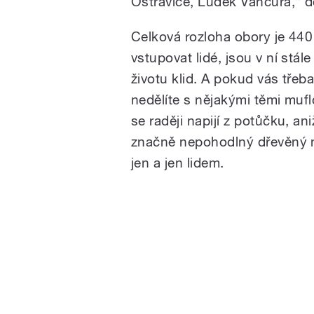
Ostravice, Luděk Vančura,“ 
Celková rozloha obory je 440
vstupovat lidé, jsou v ní stál
životu klid. A pokud vás tře
nedělíte s nějakými těmi mufl
se raději napijí z potůčku, an
značně nepohodlný dřevěný m
jen a jen lidem.