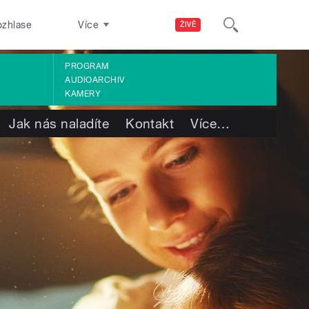
ozhlase
Více
ŽIVĚ
PROGRAM
AUDIOARCHIV
KAMERY
Jak nás naladíte
Kontakt
Více
…