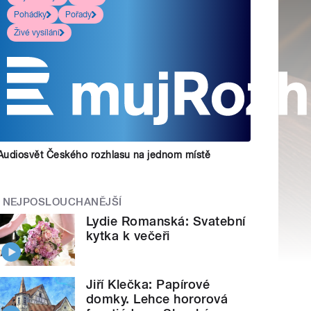
Pohádky
Pořady
Živé vysílání
Audiosvět Českého rozhlasu na jednom místě
NEJPOSLOUCHANĚJŠÍ
Lydie Romanská: Svatební
kytka k večeři
Jiří Klečka: Papírové
domky. Lehce hororová