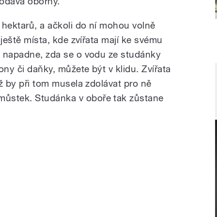
dodává oborný.
 hektarů, a ačkoli do ní mohou volně
e ještě místa, kde zvířata mají ke svému
ba napadne, zda se o vodu ze studánky
ony či daňky, můžete být v klidu. Zvířata
iž by při tom musela zdolávat pro ně
ůstek. Studánka v oboře tak zůstane