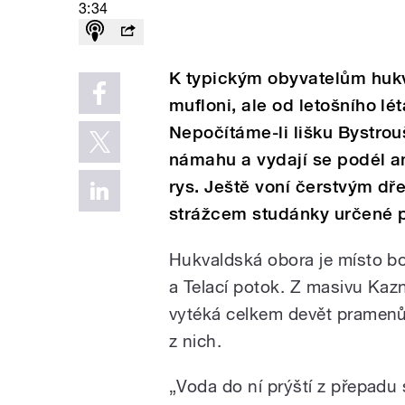
3:34
K typickým obyvatelům hukv
mufloni, ale od letošního l
Nepočítáme-li lišku Bystroušk
námahu a vydají se podél am
rys. Ještě voní čerstvým dře
strážcem studánky určené 
Hukvaldská obora je místo bo
a Telací potok. Z masivu Kaz
vytéká celkem devět pramen
z nich.
„Voda do ní prýští z přepadu 