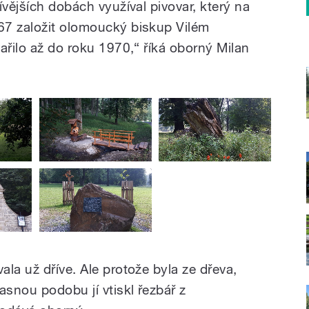
ívějších dobách využíval pivovar, který na
67 založit olomoucký biskup Vilém
ařilo až do roku 1970,“ říká oborný Milan
la už dříve. Ale protože byla ze dřeva,
asnou podobu jí vtiskl řezbář z