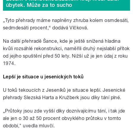
úbytek. Může za to sucho
„Tyto přehrady máme naplněny zhruba kolem osmdesáti,
sedmdesáti procent,“ dodává Vlčková.
Na další přehradě Šance, kde je ještě snížená hladina
kvůli rozsáhlé rekonstrukci, naměřili druhý nejslabší přítok
od jejího spuštění před 50 lety. Nižší už je jen údaj z roku
1974.
Lepší je situace u jesenických toků
U toků tekoucích z Jeseníků je situace lepší. Jesenické
přehrady Slezská Harta a Kružberk jsou díky tání plné.
„Průtoky jsou zde vyšší díky doznívajícímu tání, i tak jde
ale jen o 30 až 50 procent obvyklého průtoku v tomto
období," uvedla mluvčí.