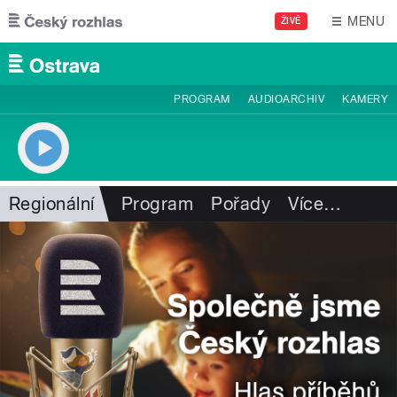
Přejít k hlavnímu obsahu
MENU
ŽIVĚ
PROGRAM
AUDIOARCHIV
KAMERY
Regionální
Program
Pořady
Více
…