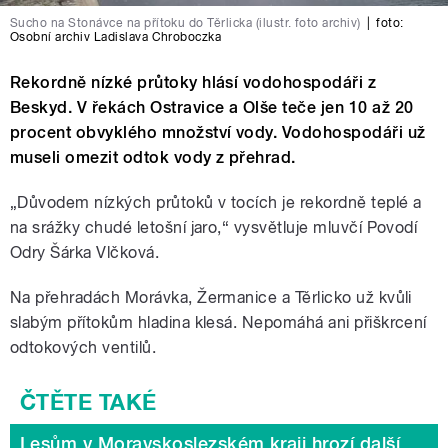
Sucho na Stonávce na přítoku do Těrlicka (ilustr. foto archiv)
|
foto:
Osobní archiv Ladislava Chroboczka
Rekordně nízké průtoky hlásí vodohospodáři z
Beskyd. V řekách Ostravice a Olše teče jen 10 až 20
procent obvyklého množství vody. Vodohospodáři už
museli omezit odtok vody z přehrad.
„Důvodem nízkých průtoků v tocích je rekordně teplé a
na srážky chudé letošní jaro,“ vysvětluje mluvčí Povodí
Odry Šárka Vlčková.
Na přehradách Morávka, Žermanice a Těrlicko už kvůli
slabým přítokům hladina klesá. Nepomáhá ani přiškrcení
odtokových ventilů.
Lesům v Moravskoslezském kraji hrozí další