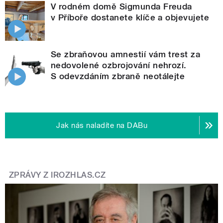
V rodném domě Sigmunda Freuda
v Příboře dostanete klíče a objevujete
Se zbraňovou amnestií vám trest za
nedovolené ozbrojování nehrozí.
S odevzdáním zbraně neotálejte
Jak nás naladíte na DABu
ZPRÁVY Z IROZHLAS.CZ