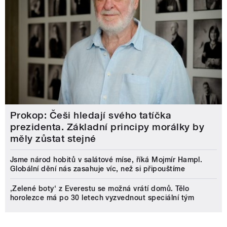
Prokop: Češi hledají svého tatíčka
prezidenta. Základní principy morálky by
měly zůstat stejné
Jsme národ hobitů v salátové míse, říká Mojmír Hampl.
Globální dění nás zasahuje víc, než si připouštíme
‚Zelené boty‘ z Everestu se možná vrátí domů. Tělo
horolezce má po 30 letech vyzvednout speciální tým