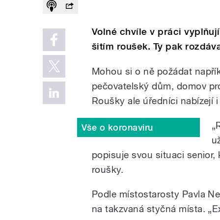
Volné chvíle v práci vyplňu
šitím roušek. Ty pak rozdáv
Mohou si o ně požádat napříkl
pečovatelský dům, domov pro
Roušky ale úředníci nabízejí 
„
Vše o koronaviru
u
popisuje svou situaci senior, 
roušky.
Podle místostarosty Pavla Net
na takzvaná styčná místa. „Ex