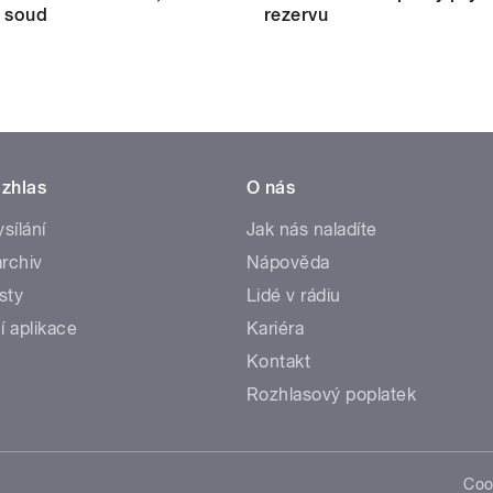
l soud
rezervu
zhlas
O nás
ysílání
Jak nás naladíte
rchiv
Nápověda
sty
Lidé v rádiu
í aplikace
Kariéra
Kontakt
Rozhlasový poplatek
Coo