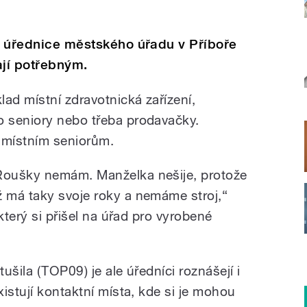
jí úřednice městského úřadu v Příboře
ají potřebným.
ad místní zdravotnická zařízení,
 seniory nebo třeba prodavačky.
i místním seniorům.
Roušky nemám. Manželka nešije, protože
ž má taky svoje roky a nemáme stroj,“
který si přišel na úřad pro vyrobené
ušila (TOP09) je ale úředníci roznášejí i
istují kontaktní místa, kde si je mohou