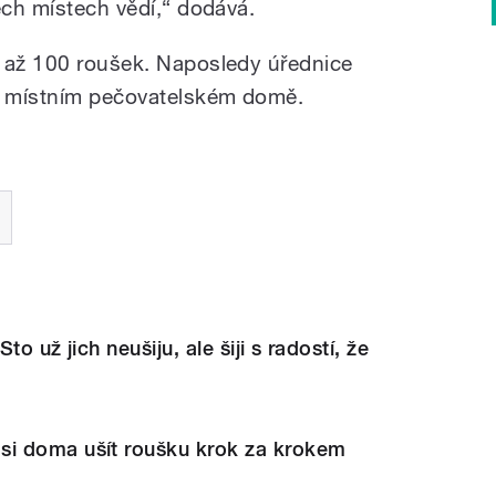
ěch místech vědí,“ dodává.
0 až 100 roušek. Naposledy úřednice
v místním pečovatelském domě.
Sto už jich neušiju, ale šiji s radostí, že
i doma ušít roušku krok za krokem