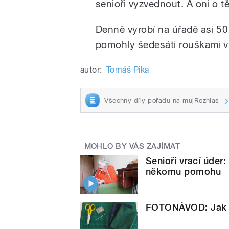
senioři vyzvednout. A oni o t
Denně vyrobí na úřadě asi 5
pomohly šedesáti rouškami 
autor:
Tomáš Pika
Všechny díly pořadu na mujRozhlas
MOHLO BY VÁS ZAJÍMAT
Senioři vrací úder: 
někomu pomohu
FOTONÁVOD: Jak s