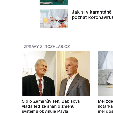
Jak si v karanténě
poznat koronaviru
ZPRÁVY Z IROZHLAS.CZ
Šlo o Zemanův sen, Babišova
Měl zdě
vláda teď ze snah o změnu
notářka
systému obviňuje Pavla.
měl dos