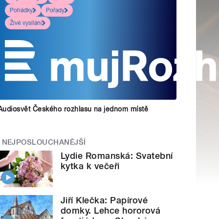
Pohádky
Pořady
Živé vysílání
Audiosvět Českého rozhlasu na jednom místě
NEJPOSLOUCHANĚJŠÍ
Lydie Romanská: Svatební
kytka k večeři
Jiří Klečka: Papírové
domky. Lehce hororová