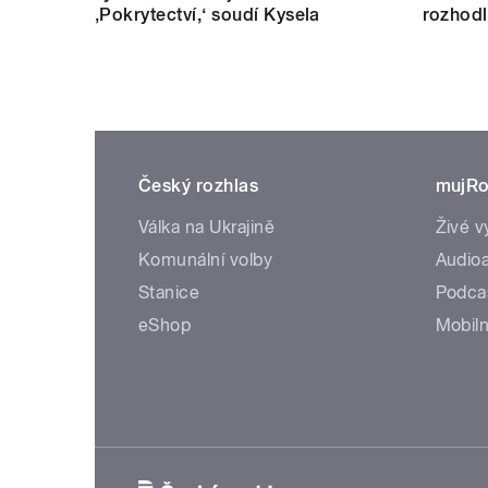
‚Pokrytectví,‘ soudí Kysela
rozhod
Český rozhlas
mujRo
Válka na Ukrajině
Živé v
Komunální volby
Audioa
Stanice
Podca
eShop
Mobiln