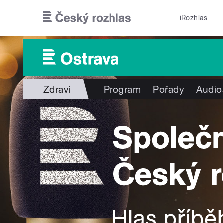
Přejít k hlavnímu obsahu
iRozhlas
Zdraví
Program
Pořady
Audio