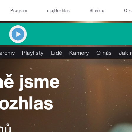
Program
mujRozhlas
Stanice
O r
archiv
Playlisty
Lidé
Kamery
O nás
Jak 