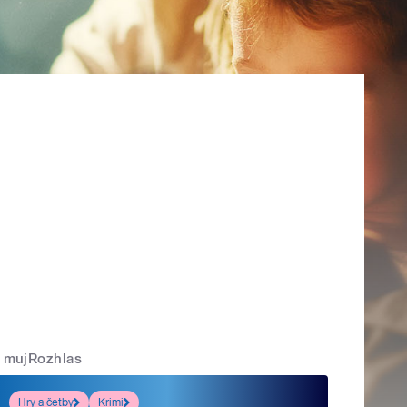
mujRozhlas
Hry a četby
Krimi