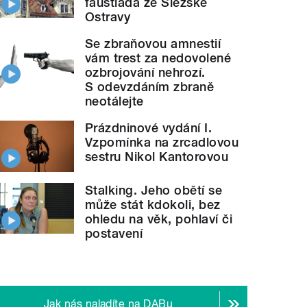
faustiáda ze Slezské
Ostravy
Se zbraňovou amnestií
vám trest za nedovolené
ozbrojování nehrozí.
S odevzdáním zbraně
neotálejte
Prázdninové vydání I.
Vzpomínka na zrcadlovou
sestru Nikol Kantorovou
Stalking. Jeho obětí se
může stát kdokoli, bez
ohledu na věk, pohlaví či
postavení
Jak nás naladíte na DABu