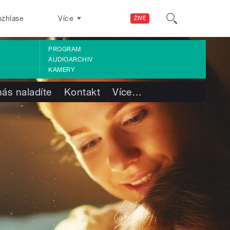
ozhlase
Více
ŽIVĚ
PROGRAM
AUDIOARCHIV
KAMERY
nás naladíte
Kontakt
Více
…