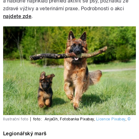
a nabídne například přehled aktivit se psy, poznatků ze
zdravé výživy a veterinární praxe. Podrobnosti o akci
najdete zde
.
Ilustrační foto
|
foto:
AnjaGh
,
Fotobanka Pixabay
,
Licence Pixabay
,
©
Legionářský marš