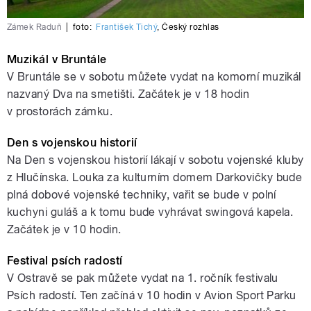
Zámek Raduň
|
foto:
František Tichý
,
Český rozhlas
Muzikál v Bruntále
V Bruntále se v sobotu můžete vydat na komorní muzikál
nazvaný Dva na smetišti. Začátek je v 18 hodin
v prostorách zámku.
Den s vojenskou historií
Na Den s vojenskou historií lákají v sobotu vojenské kluby
z Hlučínska. Louka za kulturním domem Darkovičky bude
plná dobové vojenské techniky, vařit se bude v polní
kuchyni guláš a k tomu bude vyhrávat swingová kapela.
Začátek je v 10 hodin.
Festival psích radostí
V Ostravě se pak můžete vydat na 1. ročník festivalu
Psích radostí. Ten začíná v 10 hodin v Avion Sport Parku