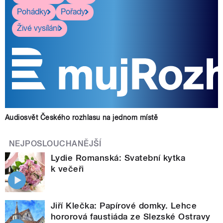
Pohádky
Pořady
Živé vysílání
Audiosvět Českého rozhlasu na jednom místě
NEJPOSLOUCHANĚJŠÍ
Lydie Romanská: Svatební kytka
k večeři
Jiří Klečka: Papírové domky. Lehce
hororová faustiáda ze Slezské Ostravy