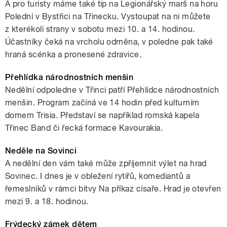
A pro turisty máme také tip na Legionářský marš na horu
Polední v Bystřici na Třinecku. Vystoupat na ni můžete
z kterékoli strany v sobotu mezi 10. a 14. hodinou.
Účastníky čeká na vrcholu odměna, v poledne pak také
hraná scénka a pronesené zdravice.
Přehlídka národnostních menšin
Nedělní odpoledne v Třinci patří Přehlídce národnostních
menšin. Program začíná ve 14 hodin před kulturním
domem Trisia. Představí se například romská kapela
Třinec Band či řecká formace Kavourakia.
Neděle na Sovinci
A nedělní den vám také může zpříjemnit výlet na hrad
Sovinec. I dnes je v obležení rytířů, komediantů a
řemeslníků v rámci bitvy Na příkaz císaře. Hrad je otevřen
mezi 9. a 18. hodinou.
Frýdecký zámek dětem