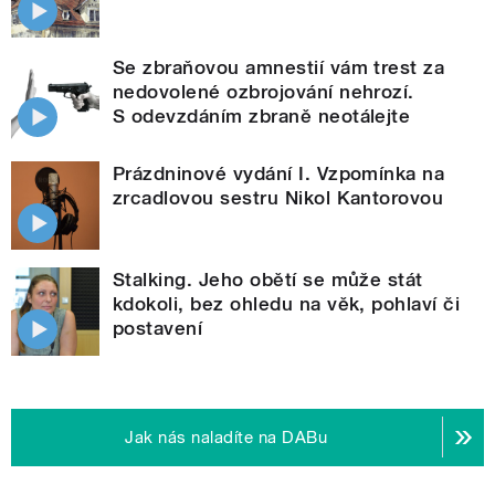
Se zbraňovou amnestií vám trest za
nedovolené ozbrojování nehrozí.
S odevzdáním zbraně neotálejte
Prázdninové vydání I. Vzpomínka na
zrcadlovou sestru Nikol Kantorovou
Stalking. Jeho obětí se může stát
kdokoli, bez ohledu na věk, pohlaví či
postavení
Jak nás naladíte na DABu