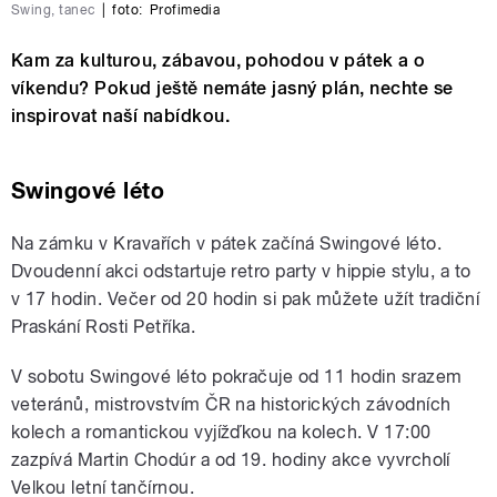
Swing, tanec
|
foto:
Profimedia
Kam za kulturou, zábavou, pohodou v pátek a o
víkendu? Pokud ještě nemáte jasný plán, nechte se
inspirovat naší nabídkou.
Swingové léto
Na zámku v Kravařích v pátek začíná Swingové léto.
Dvoudenní akci odstartuje retro party v hippie stylu, a to
v 17 hodin. Večer od 20 hodin si pak můžete užít tradiční
Praskání Rosti Petříka.
V sobotu Swingové léto pokračuje od 11 hodin srazem
veteránů, mistrovstvím ČR na historických závodních
kolech a romantickou vyjížďkou na kolech. V 17:00
zazpívá Martin Chodúr a od 19. hodiny akce vyvrcholí
Velkou letní tančírnou.