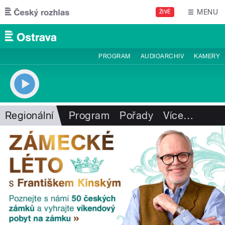
Přejít k hlavnímu obsahu
MENU
ŽIVĚ
PROGRAM
AUDIOARCHIV
KAMERY
Regionální
Program
Pořady
Více
…