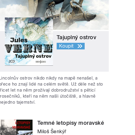
Tajuplný ostrov
Koupit
Lincolnův ostrov nikdo nikdy na mapě nenašel, a
přece ho znají lidé na celém světě. Už déle než sto
třicet let na něm prožívají dobrodružství s pěticí
trosečníků, kteří na něm našli útočiště, a hlavně
nejedno tajemství.
Temné letopisy moravské
Miloš Šenkýř