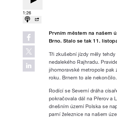
1:26
Prvním městem na našem územ
Brno. Stalo se tak 11. listo
Tři zkušební jízdy měly tehd
nedalekého Rajhradu. Pravid
jihomoravské metropole pak z
roku. Brnem to ale nekončilo.
Rodící se Severní dráha císař
pokračovala dál na Přerov a
dnešním území Polska se napoj
parní železnice na našem úz