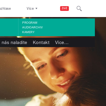
ozhlase
Více
ŽIVĚ
PROGRAM
AUDIOARCHIV
KAMERY
 nás naladíte
Kontakt
Více
…