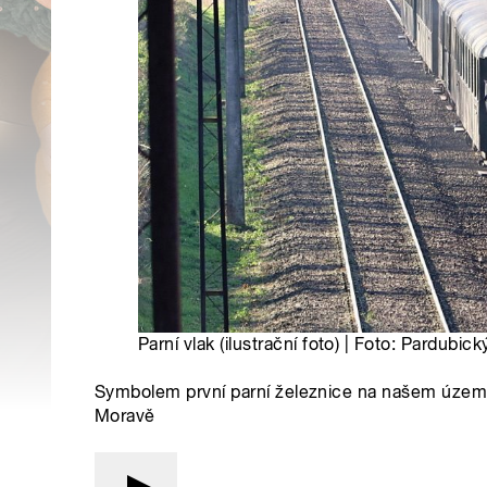
Parní vlak (ilustrační foto) | Foto: Pardubický
Symbolem první parní železnice na našem území 
Moravě