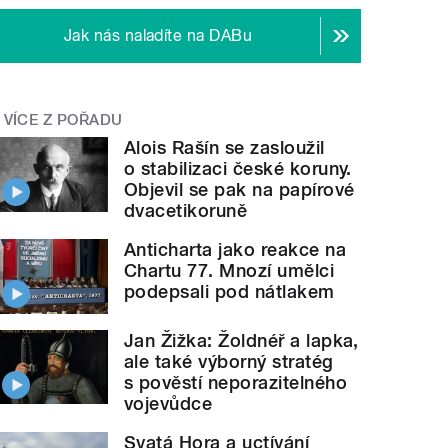
Jak nás naladíte na DABu
VÍCE Z POŘADU
Alois Rašín se zasloužil
o stabilizaci české koruny.
Objevil se pak na papírové
dvacetikoruně
Anticharta jako reakce na
Chartu 77. Mnozí umělci
podepsali pod nátlakem
Jan Žižka: Žoldnéř a lapka,
ale také výborný stratég
s pověstí neporazitelného
vojevůdce
Svatá Hora a uctívání