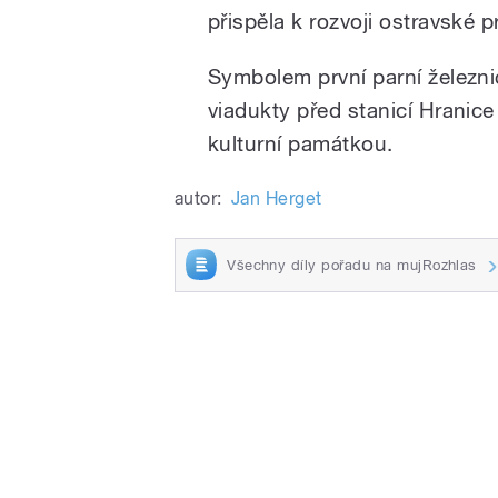
přispěla k rozvoji ostravské 
Symbolem první parní železn
viadukty před stanicí Hranic
kulturní památkou.
autor:
Jan Herget
Všechny díly pořadu na mujRozhlas