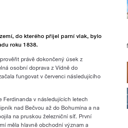
í, do kterého přijel parní vlak, bylo
padu roku 1838.
y prověřit právě dokončený úsek z
elná osobní doprava z Vídně do
ačala fungovat v červenci následujícího
e Ferdinanda v následujících letech
 Lipník nad Bečvou až do Bohumína a na
ila na pruskou železniční síť. První
emí měla hlavně obchodní význam a