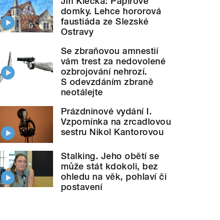
Jiří Klečka: Papírové
domky. Lehce hororová
faustiáda ze Slezské
Ostravy
Se zbraňovou amnestií
vám trest za nedovolené
ozbrojování nehrozí.
S odevzdáním zbraně
neotálejte
Prázdninové vydání I.
Vzpomínka na zrcadlovou
sestru Nikol Kantorovou
Stalking. Jeho obětí se
může stát kdokoli, bez
ohledu na věk, pohlaví či
postavení