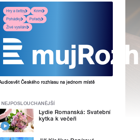
Hry a četby
Krimi
Pohádky
Pořady
Živé vysílání
Audiosvět Českého rozhlasu na jednom místě
NEJPOSLOUCHANĚJŠÍ
Lydie Romanská: Svatební
kytka k večeři