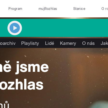
Program
mujRozhlas
Stanice
O r
oarchiv
Playlisty
Lidé
Kamery
O nás
Jak