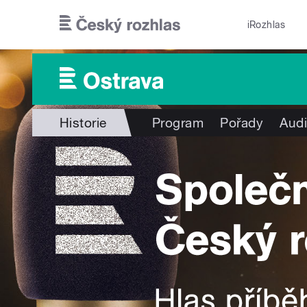
Přejít k hlavnímu obsahu
iRozhlas
Historie
Program
Pořady
Audi