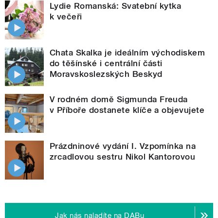
Lydie Romanská: Svatební kytka
k večeři
Chata Skalka je ideálním východiskem
do těšínské i centrální části
Moravskoslezských Beskyd
V rodném domě Sigmunda Freuda
v Příboře dostanete klíče a objevujete
Prázdninové vydání I. Vzpomínka na
zrcadlovou sestru Nikol Kantorovou
Jak nás naladíte na DABu