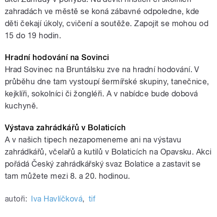
zahradách ve městě se koná zábavné odpoledne, kde
děti čekají úkoly, cvičení a soutěže. Zapojit se mohou od
15 do 19 hodin.
Hradní hodování na Sovinci
Hrad Sovinec na Bruntálsku zve na hradní hodování. V
průběhu dne tam vystoupí šermířské skupiny, tanečnice,
kejklíři, sokolníci či žongléři. A v nabídce bude dobová
kuchyně.
Výstava zahrádkářů v Bolaticích
A v našich tipech nezapomeneme ani na výstavu
zahrádkářů, včelařů a kutilů v Bolaticích na Opavsku. Akci
pořádá Český zahrádkářský svaz Bolatice a zastavit se
tam můžete mezi 8. a 20. hodinou.
autoři:
Iva Havlíčková
,
tif