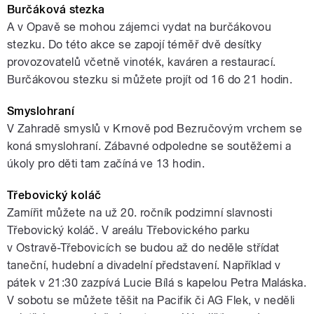
Burčáková stezka
A v Opavě se mohou zájemci vydat na burčákovou
stezku. Do této akce se zapojí téměř dvě desítky
provozovatelů včetně vinoték, kaváren a restaurací.
Burčákovou stezku si můžete projít od 16 do 21 hodin.
Smyslohraní
V Zahradě smyslů v Krnově pod Bezručovým vrchem se
koná smyslohraní. Zábavné odpoledne se soutěžemi a
úkoly pro děti tam začíná ve 13 hodin.
Třebovický koláč
Zamířit můžete na už 20. ročník podzimní slavnosti
Třebovický koláč. V areálu Třebovického parku
v Ostravě-Třebovicích se budou až do neděle střídat
taneční, hudební a divadelní představení. Například v
pátek v 21:30 zazpívá Lucie Bílá s kapelou Petra Maláska.
V sobotu se můžete těšit na Pacifik či AG Flek, v neděli