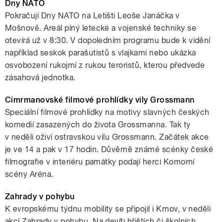
Dny NATO
Pokračují Dny NATO na Letišti Leoše Janáčka v
Mošnově. Areál plný letecké a vojenské techniky se
otevírá už v 8:30. V dopoledním programu bude k vidění
například seskok parašutistů s vlajkami nebo ukázka
osvobození rukojmí z rukou teroristů, kterou předvede
zásahová jednotka.
Cimrmanovské filmové prohlídky vily Grossmann
Speciální filmové prohlídky na motivy slavných českých
komedií zasazených do života Grossmanna. Tak ty
v neděli oživí ostravskou vilu Grossmann. Začátek akce
je ve 14 a pak v 17 hodin. Důvěrně známé scénky české
filmografie v interiéru památky podají herci Komorní
scény Aréna.
Zahrady v pohybu
K evropskému týdnu mobility se připojil i Krnov, v neděli
akcí Zahrady v pohybu. Na devíti hřištích či školních