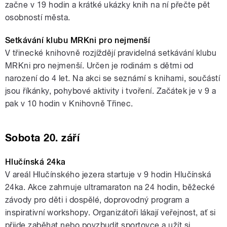
začne v 19 hodin a krátké ukázky knih na ní přečte pět
osobností města.
Setkávání klubu MRKni pro nejmenší
V třinecké knihovně rozjíždějí pravidelná setkávání klubu
MRKni pro nejmenší. Určen je rodinám s dětmi od
narození do 4 let. Na akci se seznámí s knihami, součástí
jsou říkánky, pohybové aktivity i tvoření. Začátek je v 9 a
pak v 10 hodin v Knihovně Třinec.
Sobota 20. září
Hlučínská 24ka
V areál Hlučínského jezera startuje v 9 hodin Hlučínská
24ka. Akce zahrnuje ultramaraton na 24 hodin, běžecké
závody pro děti i dospělé, doprovodný program a
inspirativní workshopy. Organizátoři lákají veřejnost, ať si
přijde zaběhat nebo povzbudit sportovce a užít si