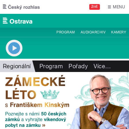
Přejít k hlavnímu obsahu
MENU
ŽIVĚ
PROGRAM
AUDIOARCHIV
KAMERY
Regionální
Program
Pořady
Více
…