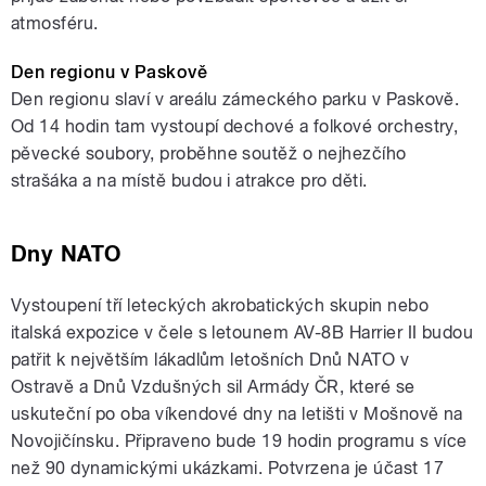
atmosféru.
Den regionu v Paskově
Den regionu slaví v areálu zámeckého parku v Paskově.
Od 14 hodin tam vystoupí dechové a folkové orchestry,
pěvecké soubory, proběhne soutěž o nejhezčího
strašáka a na místě budou i atrakce pro děti.
Dny NATO
Vystoupení tří leteckých akrobatických skupin nebo
italská expozice v čele s letounem AV-8B Harrier II budou
patřit k největším lákadlům letošních Dnů NATO v
Ostravě a Dnů Vzdušných sil Armády ČR, které se
uskuteční po oba víkendové dny na letišti v Mošnově na
Novojičínsku. Připraveno bude 19 hodin programu s více
než 90 dynamickými ukázkami. Potvrzena je účast 17