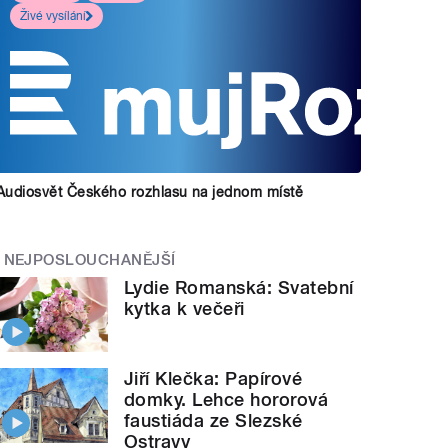
Živé vysílání
Audiosvět Českého rozhlasu na jednom místě
NEJPOSLOUCHANĚJŠÍ
Lydie Romanská: Svatební
kytka k večeři
Jiří Klečka: Papírové
domky. Lehce hororová
faustiáda ze Slezské
Ostravy