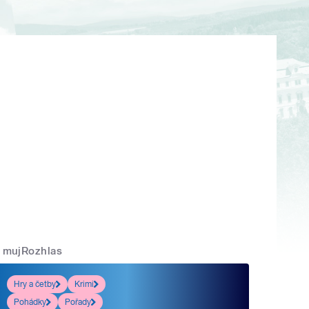
mujRozhlas
Hry a četby
Krimi
Pohádky
Pořady