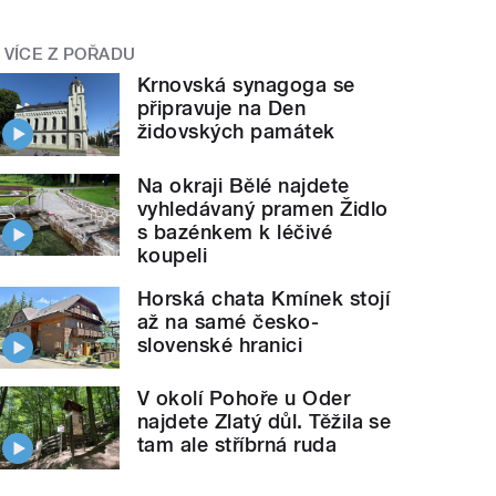
VÍCE Z POŘADU
Krnovská synagoga se
připravuje na Den
židovských památek
Na okraji Bělé najdete
vyhledávaný pramen Židlo
s bazénkem k léčivé
koupeli
Horská chata Kmínek stojí
až na samé česko-
slovenské hranici
V okolí Pohoře u Oder
najdete Zlatý důl. Těžila se
tam ale stříbrná ruda