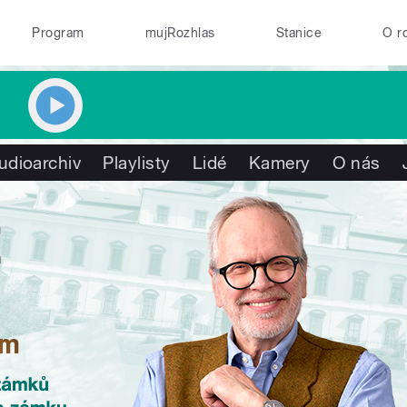
Program
mujRozhlas
Stanice
O r
udioarchiv
Playlisty
Lidé
Kamery
O nás