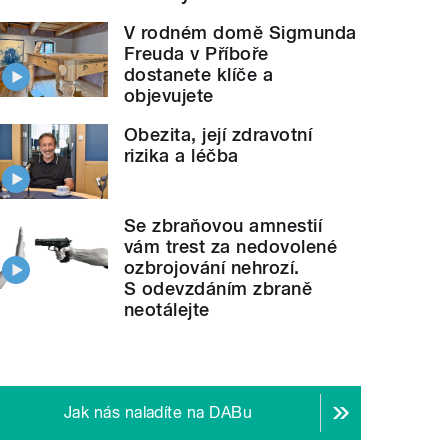
V rodném domě Sigmunda
Freuda v Příboře
dostanete klíče a
objevujete
Obezita, její zdravotní
rizika a léčba
Se zbraňovou amnestií
vám trest za nedovolené
ozbrojování nehrozí.
S odevzdáním zbraně
neotálejte
Jak nás naladíte na DABu