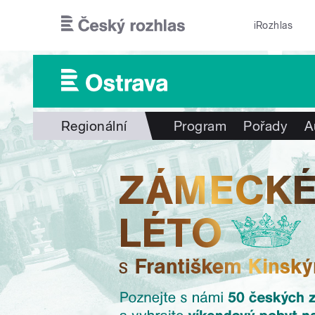
Přejít k hlavnímu obsahu
iRozhlas
Regionální
Program
Pořady
A