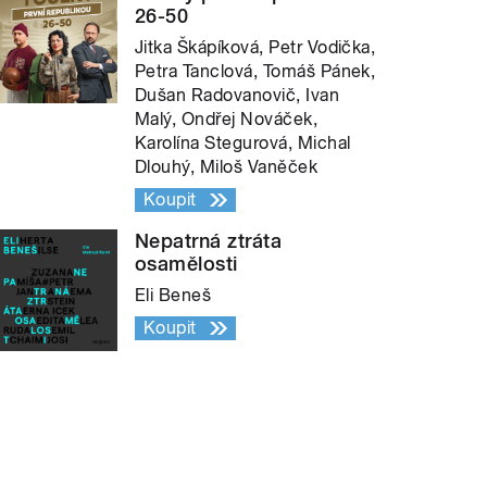
26-50
Jitka Škápíková, Petr Vodička,
Petra Tanclová, Tomáš Pánek,
Dušan Radovanovič, Ivan
Malý, Ondřej Nováček,
Karolína Stegurová, Michal
Dlouhý, Miloš Vaněček
Koupit
Nepatrná ztráta
osamělosti
Eli Beneš
Koupit