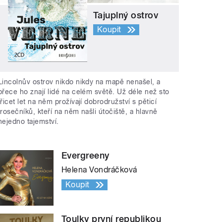
Tajuplný ostrov
Koupit
Lincolnův ostrov nikdo nikdy na mapě nenašel, a
přece ho znají lidé na celém světě. Už déle než sto
třicet let na něm prožívají dobrodružství s pěticí
trosečníků, kteří na něm našli útočiště, a hlavně
nejedno tajemství.
Evergreeny
Helena Vondráčková
Koupit
Toulky první republikou