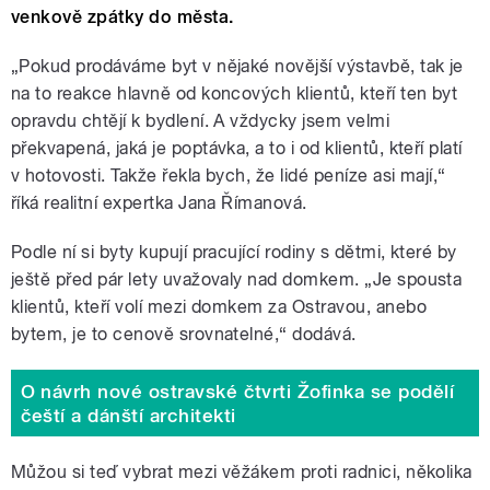
venkově zpátky do města.
„Pokud prodáváme byt v nějaké novější výstavbě, tak je
na to reakce hlavně od koncových klientů, kteří ten byt
opravdu chtějí k bydlení. A vždycky jsem velmi
překvapená, jaká je poptávka, a to i od klientů, kteří platí
v hotovosti. Takže řekla bych, že lidé peníze asi mají,“
říká realitní expertka Jana Římanová.
Podle ní si byty kupují pracující rodiny s dětmi, které by
ještě před pár lety uvažovaly nad domkem. „Je spousta
klientů, kteří volí mezi domkem za Ostravou, anebo
bytem, je to cenově srovnatelné,“ dodává.
O návrh nové ostravské čtvrti Žofinka se podělí
čeští a dánští architekti
Můžou si teď vybrat mezi věžákem proti radnici, několika