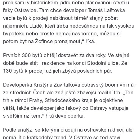
prolukami v historickém jádru nebo plánovanou čtvrtí u
řeky Ostravice. Tam chce developer Tomáš Laštovka
vedle bytů k prodeji nabídnout téměř stejný počet
nájemních. „Lidé, kteří třeba nedosáhnou na tak vysokou
hypotéku nebo prostě nemají naspořeno, můžou si
potom byt na Žofince pronajmout,“ říká.
Prvních 300 bytů chtějí dostavět za dva roky. Ve stejné
době bude stát i rezidence na konci Stodolní ulice. Ze
130 bytů k prodeji už jich zbývá posledních pár.
Developerka Kristýna Zavrtálková ostravský boom vnímá,
ze středních Čech ale zná ještě žhavější realitní trh. „Ten
trh v rámci Prahy, Středočeského kraje je objektivně
větší, takže developer jako takový do Ostravy vstupuje
s větším rizikem,“ říká developerka.
Podle analýz, se kterými pracují na ostravské radnici, ale
nemá jít o krátkodobý trend. V Ostravě se teď staví