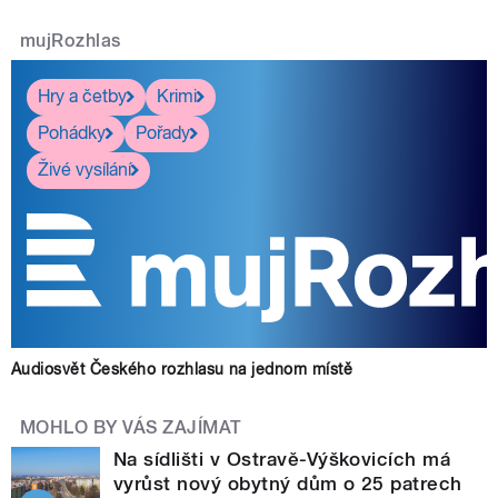
mujRozhlas
Hry a četby
Krimi
Pohádky
Pořady
Živé vysílání
Audiosvět Českého rozhlasu na jednom místě
MOHLO BY VÁS ZAJÍMAT
Na sídlišti v Ostravě-Výškovicích má
vyrůst nový obytný dům o 25 patrech