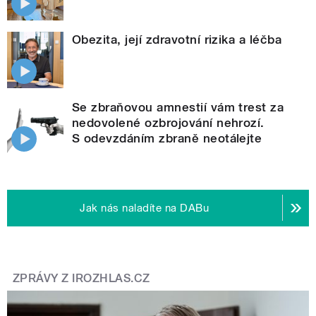
Obezita, její zdravotní rizika a léčba
Se zbraňovou amnestií vám trest za
nedovolené ozbrojování nehrozí.
S odevzdáním zbraně neotálejte
Jak nás naladíte na DABu
ZPRÁVY Z IROZHLAS.CZ