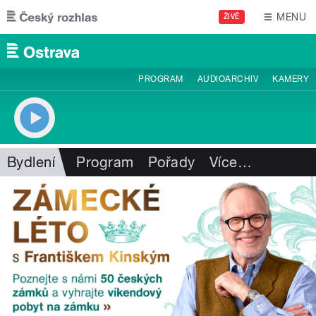
Přejít k hlavnímu obsahu
MENU
ŽIVĚ
PROGRAM
AUDIOARCHIV
KAMERY
Bydlení
Program
Pořady
Více
…