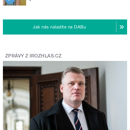
Jak nás naladíte na DABu
ZPRÁVY Z IROZHLAS.CZ