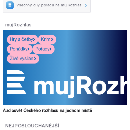
Všechny díly pořadu na mujRozhlas
mujRozhlas
Hry a četby
Krimi
Pohádky
Pořady
Živé vysílání
Audiosvět Českého rozhlasu na jednom místě
NEJPOSLOUCHANĚJŠÍ