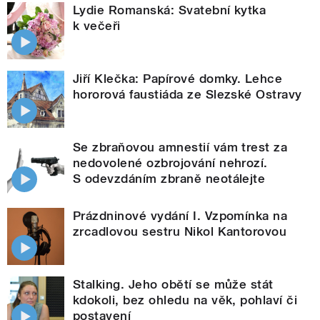
Lydie Romanská: Svatební kytka
k večeři
Jiří Klečka: Papírové domky. Lehce
hororová faustiáda ze Slezské Ostravy
Se zbraňovou amnestií vám trest za
nedovolené ozbrojování nehrozí.
S odevzdáním zbraně neotálejte
Prázdninové vydání I. Vzpomínka na
zrcadlovou sestru Nikol Kantorovou
Stalking. Jeho obětí se může stát
kdokoli, bez ohledu na věk, pohlaví či
postavení