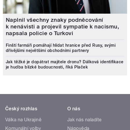
Naplnil všechny znaky podněcování
k nenávisti a projevil sympatie k nacismu,
napsala policie o Turkovi
Finští farmáři pomáhají hlídat hranice před Rusy, svými
dřívějšími největšími obchodními partnery
Jak těžké je dopátrat majitele dronu? Dálková identifikace
je hudba blízké budoucnosti, říká Plaček
Český rozhlas
O nás
Válka na Ukrajině
Jak nás naladíte
Komunální volby
Nápověda