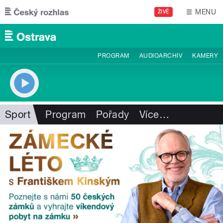
Přejít k hlavnímu obsahu
MENU
ŽIVĚ
PROGRAM
AUDIOARCHIV
KAMERY
Sport
Program
Pořady
Více
…