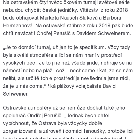
Na ostravském čtyřhvězdičkovém turnaji světové série
nebudou chybět české jedničky. Vítězství z roku 2018
bude obhajovat Markéta Nausch Sluková a Barbora
Hermannová. Na ostravské stříbro z roku 2019 pak bude
chtít navázat i Ondřej Perušič s Davidem Schweinerem.
„Je to domácí turnaj, už jen to je specifikum. Vždy tady
byla skvělá atmosféra a líbí se nám hraní v prostředí
vysokých pecí. Je to jiné než všude jinde, nehraje se na
náměstí nebo na pláži, což – nechceme říkat, že se nám
nelíbí, ale určitě tohle prostředí je nevšední a jsme rádi,
že je u nás doma,“ říká plážový volejbalista David
Schweiner.
Ostravské atmosféry už se nemůže dočkat také jeho
spoluhráč Ondřej Perušič. „Jednak bych chtěl
vypíchnout, že Ostrava byla vždycky dobře
zorganizovaná, a zároveň i domácí fanoušky, protože lidi
tady beach volejbal v minulých letech vždycky bavil. I