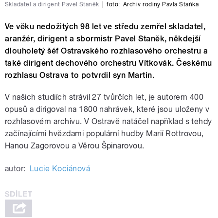
Skladatel a dirigent Pavel Staněk
|
foto:
Archiv rodiny Pavla Staňka
Ve věku nedožitých 98 let ve středu zemřel skladatel,
aranžér, dirigent a sbormistr Pavel Staněk, někdejší
dlouholetý šéf Ostravského rozhlasového orchestru a
také dirigent dechového orchestru Vítkovák. Českému
rozhlasu Ostrava to potvrdil syn Martin.
V našich studiích strávil 27 tvůrčích let, je autorem 400
opusů a dirigoval na 1800 nahrávek, které jsou uloženy v
rozhlasovém archivu. V Ostravě natáčel například s tehdy
začínajícími hvězdami populární hudby Marií Rottrovou,
Hanou Zagorovou a Věrou Špinarovou.
autor:
Lucie Kociánová