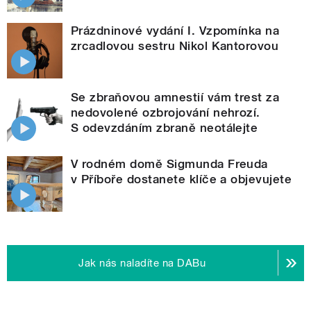
Prázdninové vydání I. Vzpomínka na
zrcadlovou sestru Nikol Kantorovou
Se zbraňovou amnestií vám trest za
nedovolené ozbrojování nehrozí.
S odevzdáním zbraně neotálejte
V rodném domě Sigmunda Freuda
v Příboře dostanete klíče a objevujete
Jak nás naladíte na DABu