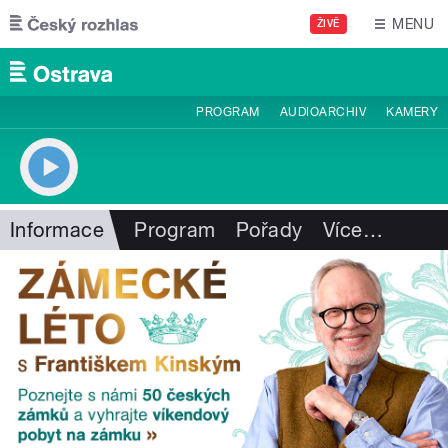
Přejít k hlavnímu obsahu
MENU
ŽIVĚ
PROGRAM
AUDIOARCHIV
KAMERY
Informace
Program
Pořady
Více
…