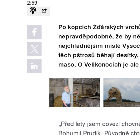
2:59
Po kopcích Žďárských vrchů
nepravděpodobné, že by něk
nejchladnějším místě Vysoči
těch pštrosů běhají desítky
maso. O Velikonocích je ale
„Před lety jsem dovezl chovné
Bohumil Prudík. Původně chtěl