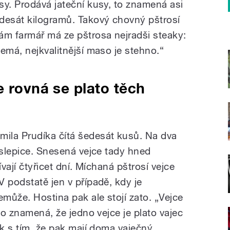
sy. Prodává jateční kusy, to znamená asi
desát kilogramů. Takový chovný pštrosí
ám farmář má ze pštrosa nejradši steaky:
emá, nejkvalitnější maso je stehno.“
e rovná se plato těch
ila Prudíka čítá šedesát kusů. Na dva
 slepice. Snesená vejce tady hned
ívají čtyřicet dní. Míchaná pštrosí vejce
 podstatě jen v případě, kdy je
emůže. Hostina pak ale stojí zato. „Vejce
to znamená, že jedno vejce je plato vajec
ík s tím, že pak mají doma vaječný