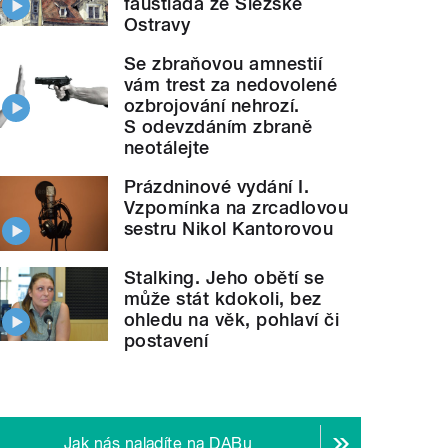
faustiáda ze Slezské
Ostravy
Se zbraňovou amnestií
vám trest za nedovolené
ozbrojování nehrozí.
S odevzdáním zbraně
neotálejte
Prázdninové vydání I.
Vzpomínka na zrcadlovou
sestru Nikol Kantorovou
Stalking. Jeho obětí se
může stát kdokoli, bez
ohledu na věk, pohlaví či
postavení
Jak nás naladíte na DABu