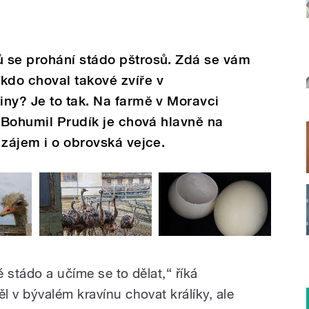
 se prohání stádo pštrosů. Zdá se vám
do choval takové zvíře v
ny? Je to tak. Na farmě v Moravci
. Bohumil Prudík je chová hlavně na
 zájem i o obrovská vejce.
 stádo a učíme se to dělat,“ říká
 v bývalém kravínu chovat králíky, ale