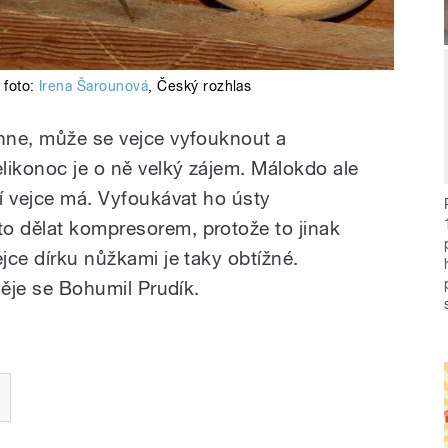
foto:
Irena Šarounová
,
Český rozhlas
íhne, může se vejce vyfouknout a
likonoc je o ně velký zájem. Málokdo ale
sí vejce má. Vyfoukávat ho ústy
o dělat kompresorem, protože to jinak
ejce dírku nůžkami je taky obtížné.
směje se Bohumil Prudík.