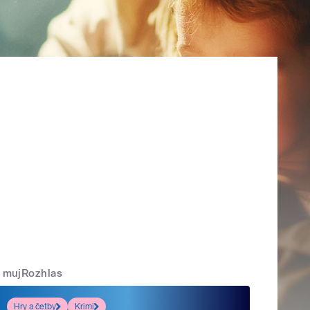
mujRozhlas
Hry a četby
Krimi