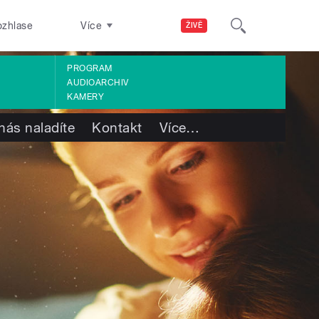
ozhlase
Více
ŽIVĚ
PROGRAM
AUDIOARCHIV
KAMERY
nás naladíte
Kontakt
Více
…