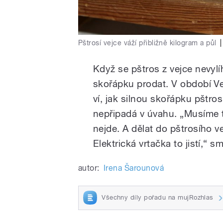
Pštrosí vejce váží přibližně kilogram a půl
|
Když se pštros z vejce nevyl
skořápku prodat. V období Ve
ví, jak silnou skořápku pštro
nepřipadá v úvahu. „Musíme t
nejde. A dělat do pštrosího v
Elektrická vrtačka to jistí,“ 
autor:
Irena Šarounová
Všechny díly pořadu na mujRozhlas