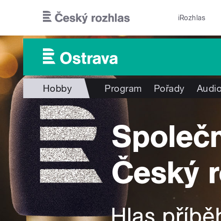
Přejít k hlavnímu obsahu
iRozhlas
Hobby
Program
Pořady
Audio