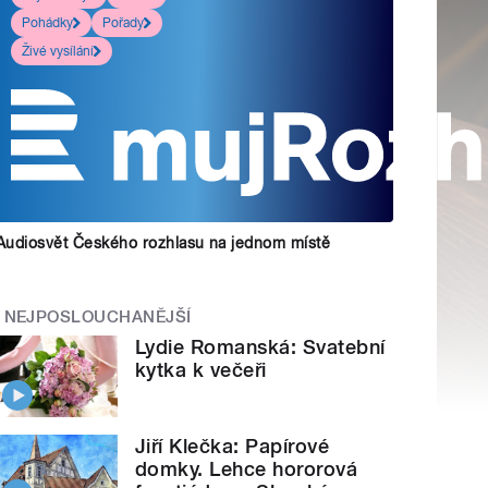
Pohádky
Pořady
Živé vysílání
Audiosvět Českého rozhlasu na jednom místě
NEJPOSLOUCHANĚJŠÍ
Lydie Romanská: Svatební
kytka k večeři
Jiří Klečka: Papírové
domky. Lehce hororová