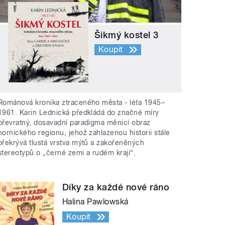
Šikmý kostel 3
Koupit
Románová kronika ztraceného města - léta 1945–
1961. Karin Lednická předkládá do značné míry
převratný, dosavadní paradigma měnící obraz
hornického regionu, jehož zahlazenou historii stále
překrývá tlustá vrstva mýtů a zakořeněných
stereotypů o „černé zemi a rudém kraji“.
Díky za každé nové ráno
Halina Pawlowská
Koupit