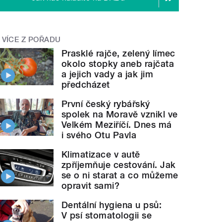
VÍCE Z POŘADU
Prasklé rajče, zelený límec
okolo stopky aneb rajčata
a jejich vady a jak jim
předcházet
První český rybářský
spolek na Moravě vznikl ve
Velkém Meziříčí. Dnes má
i svého Otu Pavla
Klimatizace v autě
zpříjemňuje cestování. Jak
se o ni starat a co můžeme
opravit sami?
Dentální hygiena u psů:
V psí stomatologii se