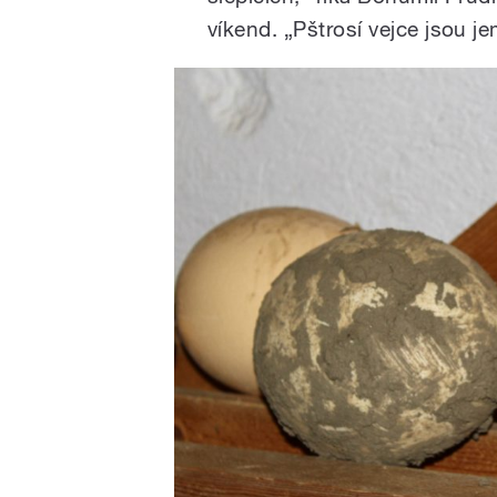
víkend. „Pštrosí vejce jsou je