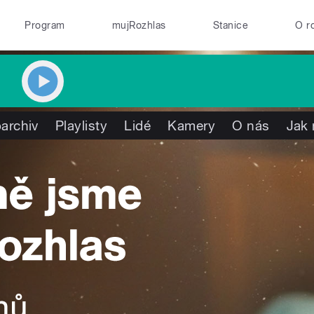
Program
mujRozhlas
Stanice
O r
archiv
Playlisty
Lidé
Kamery
O nás
Jak 