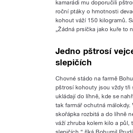
kamarádi mu doporučili pštro
roční ptáky o hmotnosti deva
kohout váží 150 kilogramů. S
„Žádná prsíčka jako kuře to n
Jedno pštrosí vejc
slepičích
Chovné stádo na farmě Bohum
pštrosí kohouty jsou vždy tři
ukládají do líhně, kde se nahř
tak farmář ochutná málokdy. V
skořápka rozbitá a do líhně n
váží zhruba kolem kilo a půl, 
slepičích,“ říká Bohumil Prud