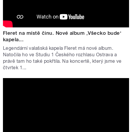
Fleret na místě činu. Nové album ‚Všecko bude‘
kapela...
Legendární valašská kapela Fleret má nové album.
Natočila ho ve Studiu 1 Českého rozhlasu Ostrava a
právě tam ho také pokřtila. Na koncertě, který jsme ve
čtvrtek 1...