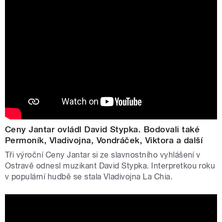
Ceny Jantar ovládl David Stypka. Bodovali také
Permoník, Vladivojna, Vondráček, Viktora a další
Tři výroční Ceny Jantar si ze slavnostního vyhlášení v
Ostravě odnesl muzikant David Stypka. Interpretkou roku
v populární hudbě se stala Vladivojna La Chia.