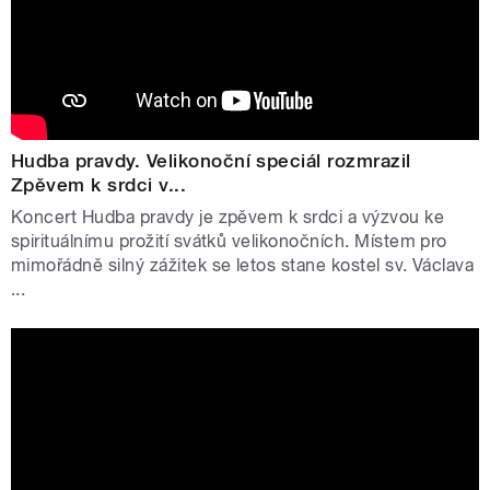
Hudba pravdy. Velikonoční speciál rozmrazil
Zpěvem k srdci v...
Koncert Hudba pravdy je zpěvem k srdci a výzvou ke
spirituálnímu prožití svátků velikonočních. Místem pro
mimořádně silný zážitek se letos stane kostel sv. Václava
...