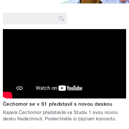
Čechomor se v S1 představil s novou deskou
Kapela Čechomor představila ve Studiu 1 svou novou
desku Nadechnutí. Poslechněte si záznam koncertu.