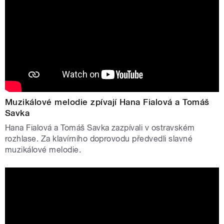
Muzikálové melodie zpívají Hana Fialová a Tomáš
Savka
Hana Fialová a Tomáš Savka zazpívali v ostravském
rozhlase. Za klavírního doprovodu předvedli slavné
muzikálové melodie.