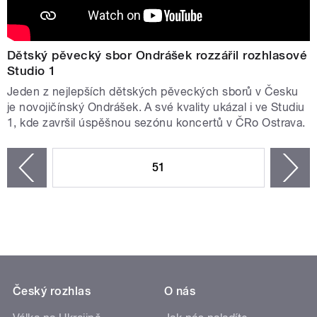
Dětský pěvecký sbor Ondrášek rozzářil rozhlasové
Studio 1
Jeden z nejlepších dětských pěveckých sborů v Česku
je novojičínský Ondrášek. A své kvality ukázal i ve Studiu
1, kde završil úspěšnou sezónu koncertů v ČRo Ostrava.
STRÁNKY
51
n
zí
Český rozhlas
O nás