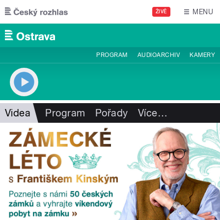
Přejít k hlavnímu obsahu
MENU
ŽIVĚ
PROGRAM
AUDIOARCHIV
KAMERY
Videa
Program
Pořady
Více
…