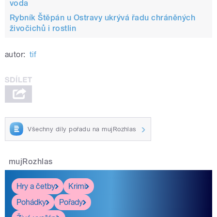
voda
Rybník Štěpán u Ostravy ukrývá řadu chráněných
živočichů i rostlin
autor:
tif
Všechny díly pořadu na mujRozhlas
mujRozhlas
Hry a četby
Krimi
Pohádky
Pořady