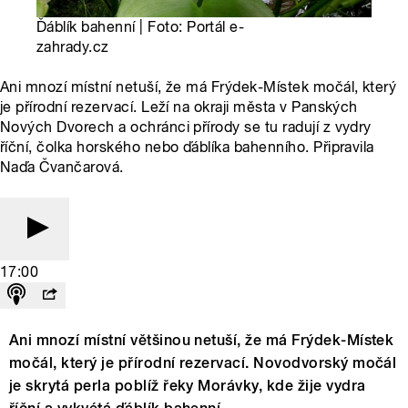
Ďáblík bahenní | Foto: Portál e-
zahrady.cz
Ani mnozí místní netuší, že má Frýdek-Místek močál, který
je přírodní rezervací. Leží na okraji města v Panských
Nových Dvorech a ochránci přírody se tu radují z vydry
říční, čolka horského nebo ďáblíka bahenního. Připravila
Naďa Čvančarová.
17:00
Ani mnozí místní většinou netuší, že má Frýdek-Místek
močál, který je přírodní rezervací. Novodvorský močál
je skrytá perla poblíž řeky Morávky, kde žije vydra