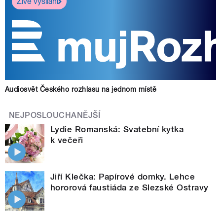
Živé vysílání
Audiosvět Českého rozhlasu na jednom místě
NEJPOSLOUCHANĚJŠÍ
Lydie Romanská: Svatební kytka
k večeři
Jiří Klečka: Papírové domky. Lehce
hororová faustiáda ze Slezské Ostravy