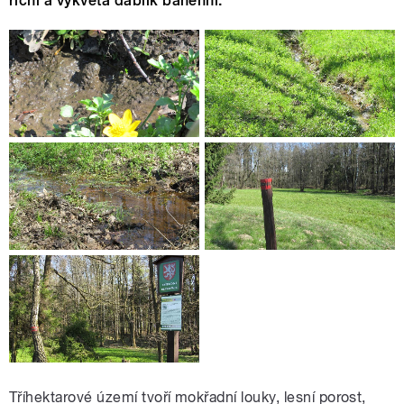
říční a vykvétá ďáblík bahenní.
Tříhektarové území tvoří mokřadní louky, lesní porost,