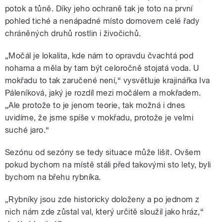
potok a tůně. Díky jeho ochraně tak je toto na první
pohled tiché a nenápadné místo domovem celé řady
chráněných druhů rostlin i živočichů.
„Močál je lokalita, kde nám to opravdu čvachtá pod
nohama a měla by tam být celoročně stojatá voda. U
mokřadu to tak zaručené není,“ vysvětluje krajinářka Iva
Páleníková, jaký je rozdíl mezi močálem a mokřadem.
„Ale protože to je jenom teorie, tak možná i dnes
uvidíme, že jsme spíše v mokřadu, protože je velmi
suché jaro.“
Sezónu od sezóny se tedy situace může lišit. Ovšem
pokud bychom na místě stáli před takovými sto lety, byli
bychom na břehu rybníka.
„Rybníky jsou zde historicky doloženy a po jednom z
nich nám zde zůstal val, který určitě sloužil jako hráz,“