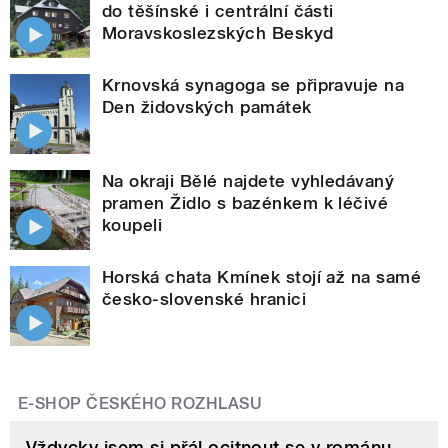
do těšínské i centrální části
Moravskoslezských Beskyd
Krnovská synagoga se připravuje na
Den židovských památek
Na okraji Bělé najdete vyhledávaný
pramen Židlo s bazénkem k léčivé
koupeli
Horská chata Kmínek stojí až na samé
česko-slovenské hranici
E-SHOP ČESKÉHO ROZHLASU
Vždycky jsem si přál ocitnout se v románu