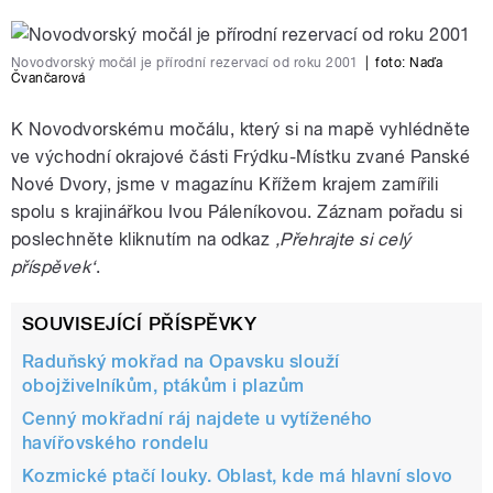
Novodvorský močál je přírodní rezervací od roku 2001
|
foto:
Naďa
Čvančarová
K Novodvorskému močálu, který si na mapě vyhlédněte
ve východní okrajové části Frýdku-Místku zvané Panské
Nové Dvory, jsme v magazínu Křížem krajem zamířili
spolu s krajinářkou Ivou Páleníkovou. Záznam pořadu si
poslechněte kliknutím na odkaz
‚Přehrajte si celý
příspěvek‘
.
SOUVISEJÍCÍ PŘÍSPĚVKY
Raduňský mokřad na Opavsku slouží
obojživelníkům, ptákům i plazům
Cenný mokřadní ráj najdete u vytíženého
havířovského rondelu
Kozmické ptačí louky. Oblast, kde má hlavní slovo