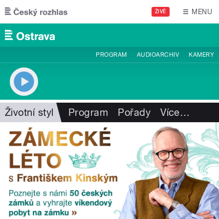
Přejít k hlavnímu obsahu
MENU
ŽIVĚ
PROGRAM
AUDIOARCHIV
KAMERY
Životní styl
Program
Pořady
Více
…