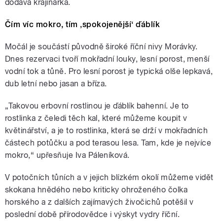
dodává krajinářka.
Čím víc mokro, tím ‚spokojenější‘ ďáblík
Močál je součástí původně široké říční nivy Morávky.
Dnes rezervaci tvoří mokřadní louky, lesní porost, menší
vodní tok a tůně. Pro lesní porost je typická olše lepkavá,
dub letní nebo jasan a bříza.
„Takovou erbovní rostlinou je ďáblík bahenní. Je to
rostlinka z čeledi těch kal, které můžeme koupit v
květinářství, a je to rostlinka, která se drží v mokřadních
částech potůčku a pod terasou lesa. Tam, kde je nejvíce
mokro,“ upřesňuje Iva Páleníková.
V potočních tůních a v jejich blízkém okolí můžeme vidět
skokana hnědého nebo kriticky ohroženého čolka
horského a z dalších zajímavých živočichů potěšil v
poslední době přírodovědce i výskyt vydry říční.