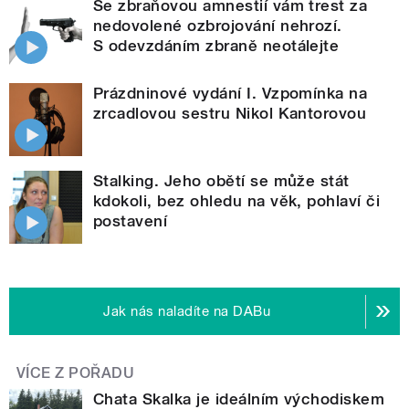
Se zbraňovou amnestií vám trest za
nedovolené ozbrojování nehrozí.
S odevzdáním zbraně neotálejte
Prázdninové vydání I. Vzpomínka na
zrcadlovou sestru Nikol Kantorovou
Stalking. Jeho obětí se může stát
kdokoli, bez ohledu na věk, pohlaví či
postavení
Jak nás naladíte na DABu
VÍCE Z POŘADU
Chata Skalka je ideálním východiskem