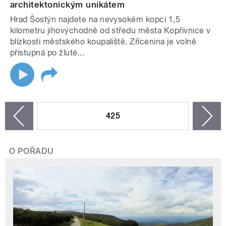
architektonickým unikátem
Hrad Šostýn najdete na nevysokém kopci 1,5
kilometru jihovýchodně od středu města Kopřivnice v
blízkosti městského koupaliště. Zřícenina je volně
přístupná po žluté...
STRÁNKY
425
n
zí
O POŘADU