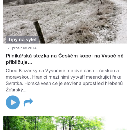
Tipy na výlet
17. prosinec 2014
Pilníkářská stezka na Českém kopci na Vysočině
přibližuje...
Obec Křižánky na Vysočině má dvě části – českou a
moravskou. Hranici mezi nimi vytváří meandrující řeka
Svratka. Horská vesnice je sevřena uprostřed hřebenů
Žďárský...