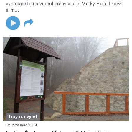
vystoupejte na vrchol brány v ulici Matky Boží. I když
si m...
Tipy na výlet
12. prosinec 2014