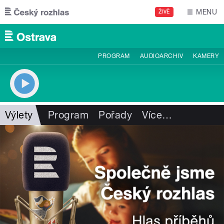
Přejít k hlavnímu obsahu
MENU
ŽIVĚ
PROGRAM
AUDIOARCHIV
KAMERY
Výlety
Program
Pořady
Více
…