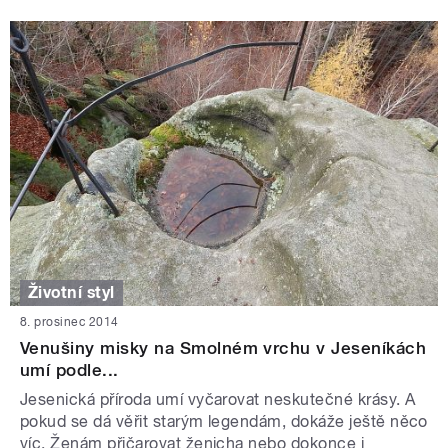
Životní styl
8. prosinec 2014
Venušiny misky na Smolném vrchu v Jeseníkách
umí podle...
Jesenická příroda umí vyčarovat neskutečné krásy. A
pokud se dá věřit starým legendám, dokáže ještě něco
víc. Ženám přičarovat ženicha nebo dokonce i