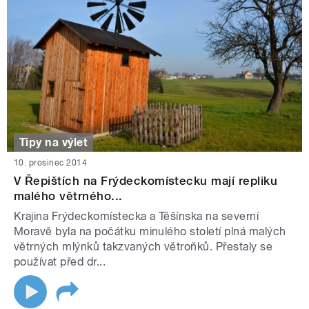
Tipy na výlet
10. prosinec 2014
V Řepištích na Frýdeckomístecku mají repliku
malého větrného...
Krajina Frýdeckomístecka a Těšínska na severní
Moravě byla na počátku minulého století plná malých
větrných mlýnků takzvaných větroňků. Přestaly se
používat před dr...