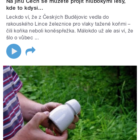
Na jihu Čech se můžete projít hlubokými lesy,
kde to kdysi...
Leckdo ví, že z Českých Budějovic vedla do
rakouského Lince železnice pro vlaky tažené koňmi –
čili koňka neboli koněspřežka. Málokdo už ale asi ví, že
šlo o vůbec ...