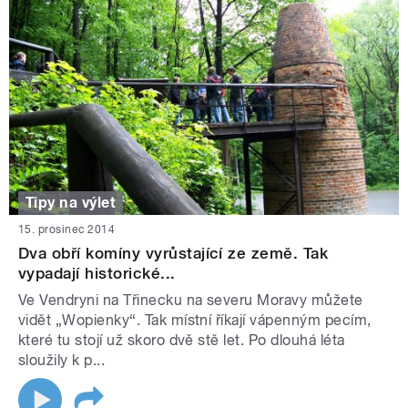
Tipy na výlet
15. prosinec 2014
Dva obří komíny vyrůstající ze země. Tak
vypadají historické...
Ve Vendryni na Třinecku na severu Moravy můžete
vidět „Wopienky“. Tak místní říkají vápenným pecím,
které tu stojí už skoro dvě stě let. Po dlouhá léta
sloužily k p...