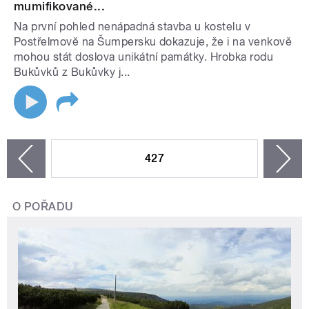
mumifikované...
Na první pohled nenápadná stavba u kostelu v
Postřelmově na Šumpersku dokazuje, že i na venkově
mohou stát doslova unikátní památky. Hrobka rodu
Bukůvků z Bukůvky j...
STRÁNKY
427
n
zí
O POŘADU