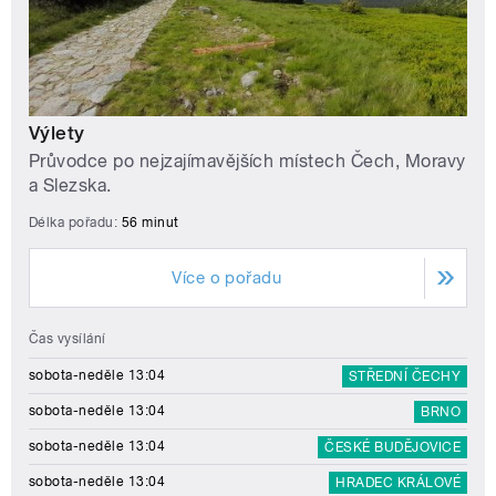
Výlety
Průvodce po nejzajímavějších místech Čech, Moravy
a Slezska.
Délka pořadu:
56 minut
Více o pořadu
Čas vysílání
sobota-neděle 13:04
STŘEDNÍ ČECHY
sobota-neděle 13:04
BRNO
sobota-neděle 13:04
ČESKÉ BUDĚJOVICE
sobota-neděle 13:04
HRADEC KRÁLOVÉ