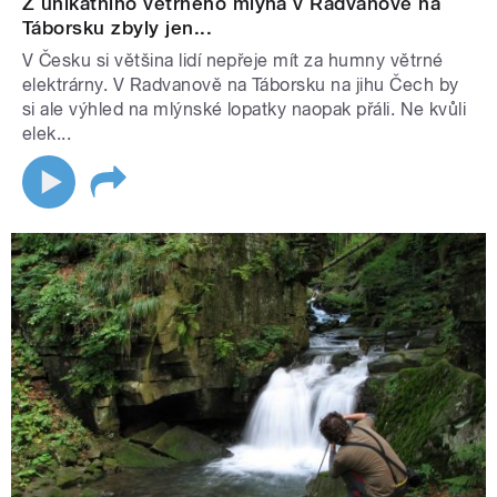
Z unikátního větrného mlýna v Radvanově na
Táborsku zbyly jen...
V Česku si většina lidí nepřeje mít za humny větrné
elektrárny. V Radvanově na Táborsku na jihu Čech by
si ale výhled na mlýnské lopatky naopak přáli. Ne kvůli
elek...