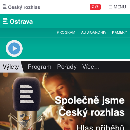
Přejít k hlavnímu obsahu
MENU
ŽIVĚ
PROGRAM
AUDIOARCHIV
KAMERY
Výlety
Program
Pořady
Více
…