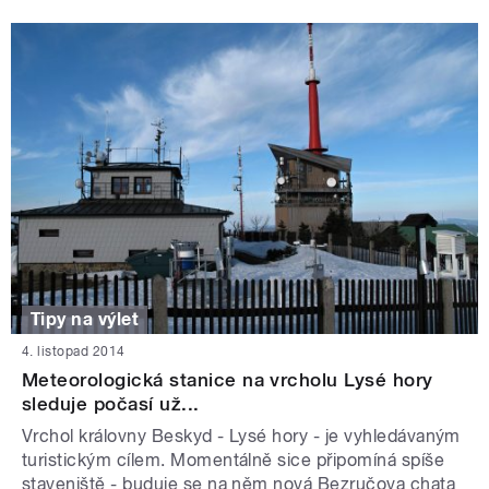
Tipy na výlet
4. listopad 2014
Meteorologická stanice na vrcholu Lysé hory
sleduje počasí už...
Vrchol královny Beskyd - Lysé hory - je vyhledávaným
turistickým cílem. Momentálně sice připomíná spíše
staveniště - buduje se na něm nová Bezručova chata