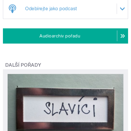
Odebírejte jako podcast
Audioarchiv pořadu
DALŠÍ POŘADY