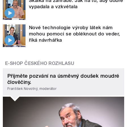
Skalka na zahradě. Jak na to, aby dobře
vypadala a vzkvétala
Nové technologie výroby látek nám
mohou pomoci se obléknout do veder,
říká návrhářka
E-SHOP ČESKÉHO ROZHLASU
Přijměte pozvání na úsměvný doušek moudré
člověčiny.
František Novotný, moderátor