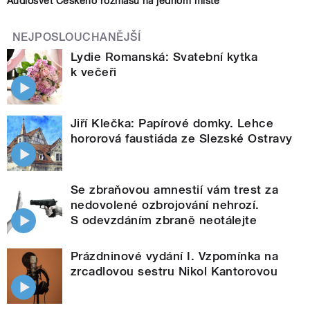
Audiosvět Českého rozhlasu na jednom místě
NEJPOSLOUCHANĚJŠÍ
Lydie Romanská: Svatební kytka
k večeři
Jiří Klečka: Papírové domky. Lehce
hororová faustiáda ze Slezské Ostravy
Se zbraňovou amnestií vám trest za
nedovolené ozbrojování nehrozí.
S odevzdáním zbraně neotálejte
Prázdninové vydání I. Vzpomínka na
zrcadlovou sestru Nikol Kantorovou