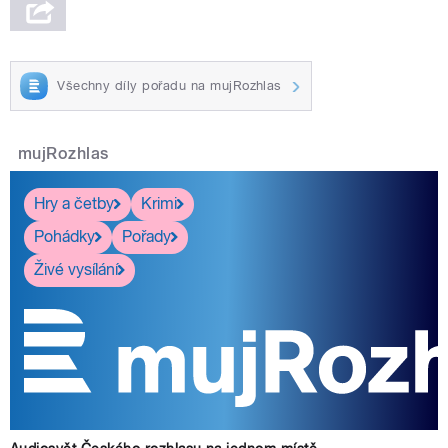
Všechny díly pořadu na mujRozhlas
mujRozhlas
Hry a četby
Krimi
Pohádky
Pořady
Živé vysílání