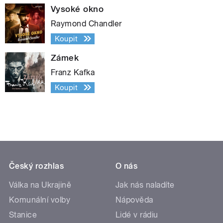
Vysoké okno
Raymond Chandler
Koupit
Zámek
Franz Kafka
Koupit
Český rozhlas
O nás
Válka na Ukrajině
Jak nás naladíte
Komunální volby
Nápověda
Stanice
Lidé v rádiu