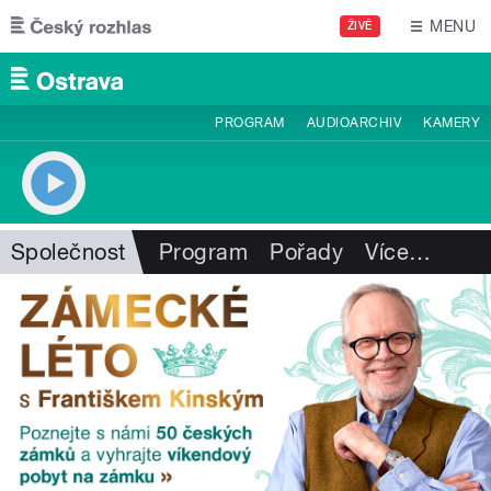
Přejít k hlavnímu obsahu
MENU
ŽIVĚ
PROGRAM
AUDIOARCHIV
KAMERY
Společnost
Program
Pořady
Více
…