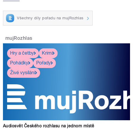
Všechny díly pořadu na mujRozhlas
mujRozhlas
Hry a četby
Krimi
Pohádky
Pořady
Živé vysílání
Audiosvět Českého rozhlasu na jednom místě