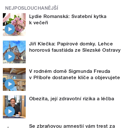
NEJPOSLOUCHANĚJŠÍ
Lydie Romanská: Svatební kytka
k večeři
Jiří Klečka: Papírové domky. Lehce
hororová faustiáda ze Slezské Ostravy
V rodném domě Sigmunda Freuda
v Příboře dostanete klíče a objevujete
Obezita, její zdravotní rizika a léčba
Se zbraňovou amnestií vám trest za