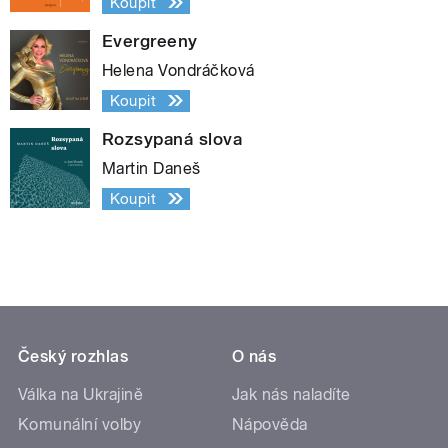
Koupit
Evergreeny
Helena Vondráčková
Koupit
Rozsypaná slova
Martin Daneš
Koupit
Český rozhlas
O nás
Válka na Ukrajině
Jak nás naladíte
Komunální volby
Nápověda