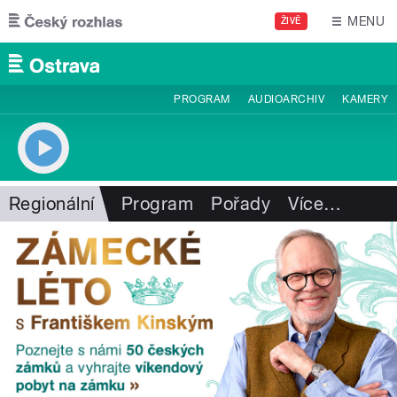
Přejít k hlavnímu obsahu
MENU
ŽIVĚ
PROGRAM
AUDIOARCHIV
KAMERY
Regionální
Program
Pořady
Více
…