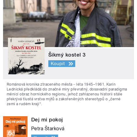
Šikmý kostel 3
Koupit
Románová kronika ztraceného města - léta 1945–1961. Karin
Lednická předkládá do značné míry převratný, dosavadní paradigma
měnící obraz hornického regionu, jehož zahlazenou historii stále
překrývá tlustá vrstva mýtů a zakořeněných stereotypů o „černé
zemi a rudém kraji“.
Dej mi pokoj
Petra Štarková