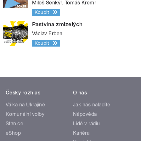
Miloš Šenkýř, Tomáš Kremr
Koupit
Pastvina zmizelých
Václav Erben
Koupit
Český rozhlas
O nás
Válka na Ukrajině
Jak nás naladíte
Komunální volby
Nápověda
Stanice
Lidé v rádiu
eShop
Kariéra