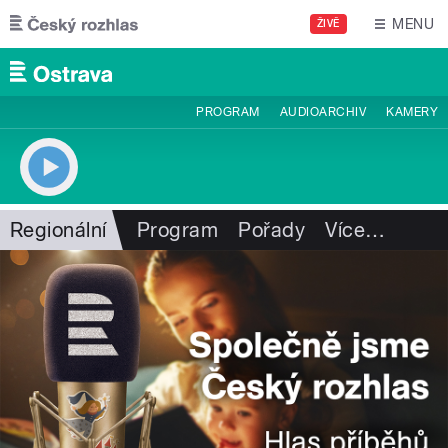
Přejít k hlavnímu obsahu
MENU
ŽIVĚ
PROGRAM
AUDIOARCHIV
KAMERY
Regionální
Program
Pořady
Více
…