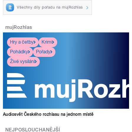
Všechny díly pořadu na mujRozhlas
mujRozhlas
Hry a četby
Krimi
Pohádky
Pořady
Živé vysílání
Audiosvět Českého rozhlasu na jednom místě
NEJPOSLOUCHANĚJŠÍ