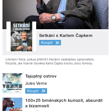
Setkání s Karlem Čapkem
Koupit
Literární fikce, pokus přiblížit literární nadsázkou spisovatele,
filozofa, ale hlavně člověka Karla Čapka trochu jinou formou.
Tajuplný ostrov
Jules Verne
Koupit
100+25 brněnských kuriozit, absurdit
a bizarností