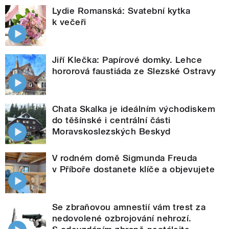
Lydie Romanská: Svatební kytka
k večeři
Jiří Klečka: Papírové domky. Lehce
hororová faustiáda ze Slezské Ostravy
Chata Skalka je ideálním východiskem
do těšínské i centrální části
Moravskoslezských Beskyd
V rodném domě Sigmunda Freuda
v Příboře dostanete klíče a objevujete
Se zbraňovou amnestií vám trest za
nedovolené ozbrojování nehrozí.