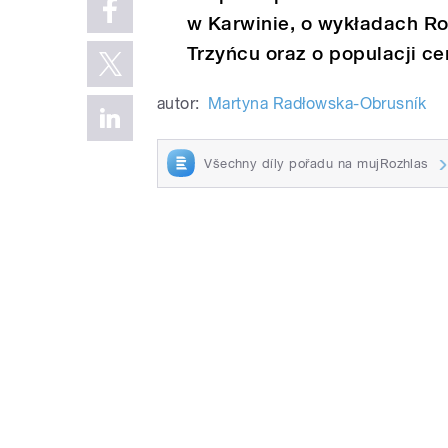
w Karwinie, o wykładach Ro
Trzyńcu oraz o populacji ce
autor:
Martyna Radłowska-Obrusník
Všechny díly pořadu na mujRozhlas