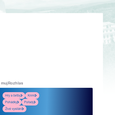
mujRozhlas
Hry a četby
Krimi
Pohádky
Pořady
Živé vysílání