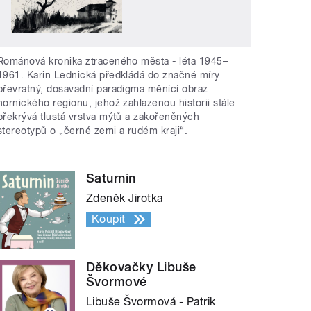
Románová kronika ztraceného města - léta 1945–
1961. Karin Lednická předkládá do značné míry
převratný, dosavadní paradigma měnící obraz
hornického regionu, jehož zahlazenou historii stále
překrývá tlustá vrstva mýtů a zakořeněných
stereotypů o „černé zemi a rudém kraji“.
Saturnin
Zdeněk Jirotka
Koupit
Děkovačky Libuše
Švormové
Libuše Švormová - Patrik