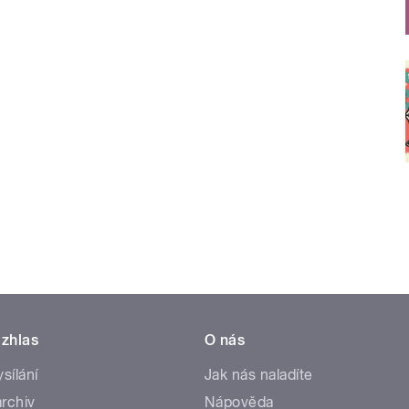
zhlas
O nás
ysílání
Jak nás naladíte
rchiv
Nápověda