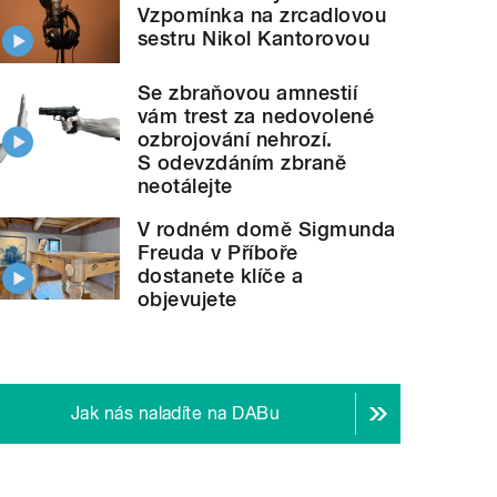
Vzpomínka na zrcadlovou
sestru Nikol Kantorovou
Se zbraňovou amnestií
vám trest za nedovolené
ozbrojování nehrozí.
S odevzdáním zbraně
neotálejte
V rodném domě Sigmunda
Freuda v Příboře
dostanete klíče a
objevujete
Jak nás naladíte na DABu