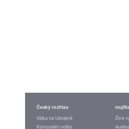
Český rozhlas
mujRo
Válka na Ukrajině
Živé v
Komunální volby
Audioa