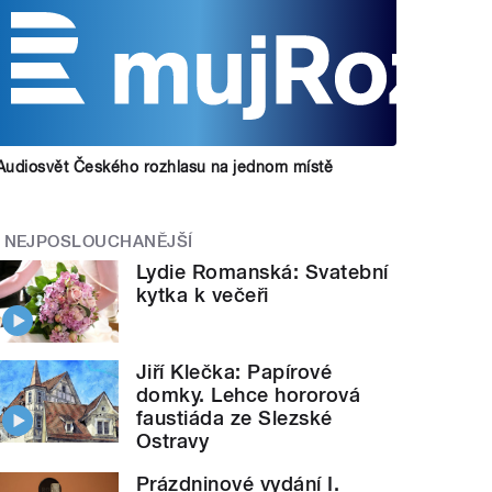
Audiosvět Českého rozhlasu na jednom místě
NEJPOSLOUCHANĚJŠÍ
Lydie Romanská: Svatební
kytka k večeři
Jiří Klečka: Papírové
domky. Lehce hororová
faustiáda ze Slezské
Ostravy
Prázdninové vydání I.