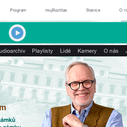
Program
mujRozhlas
Stanice
O r
udioarchiv
Playlisty
Lidé
Kamery
O nás