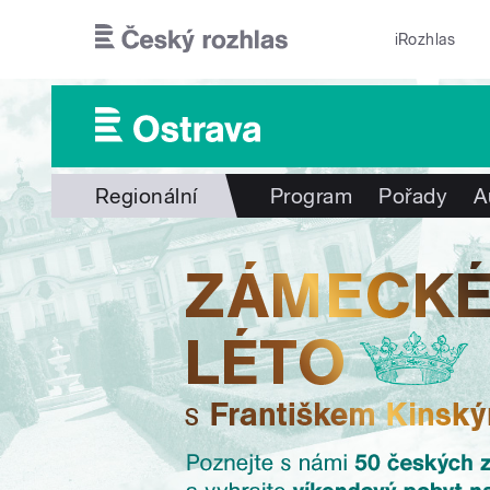
Přejít k hlavnímu obsahu
iRozhlas
Regionální
Program
Pořady
A