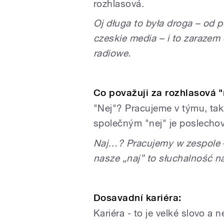
rozhlasová.
Oj długa to była droga – od 
czeskie media – i to zarazem 
radiowe.
Co považuji za rozhlasová "
"Nej"? Pracujeme v týmu, tak
společným "nej" je poslechov
Naj…?
Pracujemy w zespole 
nasze „naj” to słuchalność n
Dosavadní kariéra:
Kariéra - to je velké slovo a n