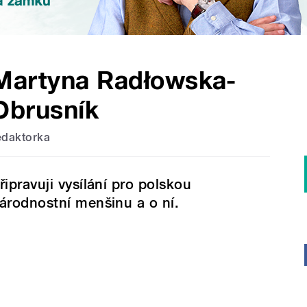
Martyna Radłowska-
Obrusník
edaktorka
řipravuji vysílání pro polskou
árodnostní menšinu a o ní.