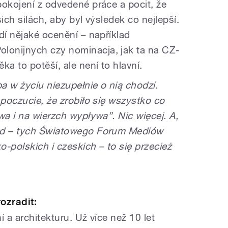
pokojení z odvedené práce a pocit, že
ich silách, aby byl výsledek co nejlepší.
dí nějaké ocenění – například
onijnych czy nominacja, jak ta na CZ-
ka to potěší, ale není to hlavní.
ba w życiu niezupełnie o nią chodzi.
 poczucie, że zrobiło się wszystko co
wa i na wierzch wypływa”. Nic więcej.
A,
ród – tych Światowego Forum Mediów
-polskich i czeskich – to się przecież
ozradit:
 a architekturu. Už více než 10 let