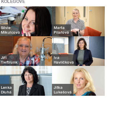
KOLEGOVÉ
Silvie
Marta
Mikulcová
Pilařová
Jiří
Iva
Tieftrunk
Havlíčková
Lenka
Jitka
Dluhá
Lukešová