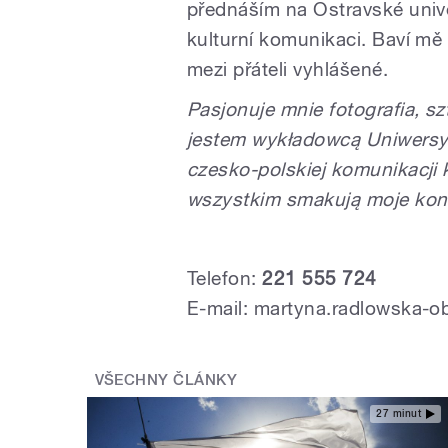
přednáším na Ostravské unive
kulturní komunikaci. Baví mě
mezi přáteli vyhlášené.
Pasjonuje mnie fotografia, sz
jestem wykładowcą Uniwersyt
czesko-polskiej komunikacji 
wszystkim smakują moje konf
Telefon:
221 555 724
E-mail: martyna.radlowska-o
VŠECHNY ČLÁNKY
27 minut