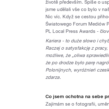
životě především. Spíše o us
jsme udělali vše co bylo v naš
Nic víc. Když se cestou přiho
Światowego Forum Mediów Pol
PL Local Press Awards - člově
Kariera - to duże słowo i chy
Raczej o satysfakcję z pracy,
możliwe, że „oliwa sprawiedli
że po drodze było parę nag
Polonijnych, wyróżnień czesko
zdarza.
Co jsem ochotna na sebe pr
Zajímám se o fotografii, umění