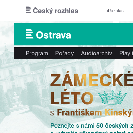
Přejít k hlavnímu obsahu
iRozhlas
Program
Pořady
Audioarchiv
Playl