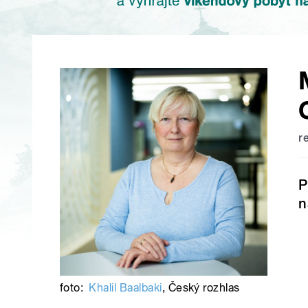
r
P
n
foto:
Khalil Baalbaki
,
Český rozhlas