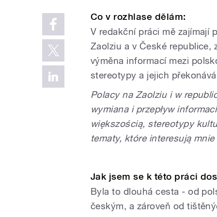
Co v rozhlase dělám:
V redakční práci mě zajímají 
Zaolziu a v České republice, 
výměna informací mezi polsko
stereotypy a jejich překonává
Polacy na Zaolziu i w republ
wymiana i przepływ informaci
większością, stereotypy kultu
tematy, które interesują mnie
Jak jsem se k této práci dos
Byla to dlouhá cesta - od po
českým, a zároveň od tištěnýc