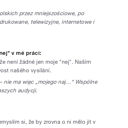
polskich przez mniejszościowe, po
drukowane, telewizyjne, internetowe i
nej" v mé práci:
že není žádné jen moje "nej". Naším
ost našého vysílání.
– nie ma więc „mojego naj…“
Wspólne
aszych audycji.
emyslím si, že by zrovna o ni mělo jít v