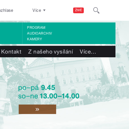
ozhlase
Více
ŽIVĚ
PROGRAM
AUDIOARCHIV
KAMERY
Kontakt
Z našeho vysílání
Více
…