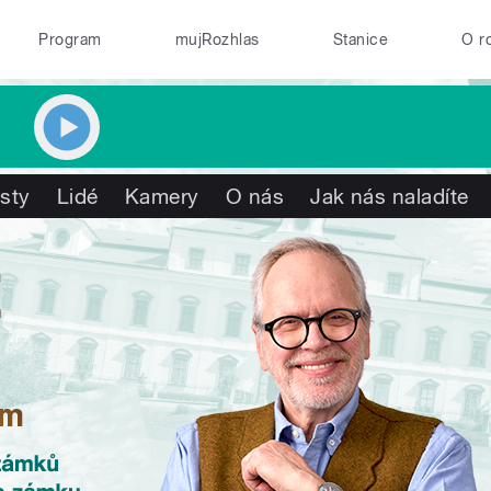
Program
mujRozhlas
Stanice
O r
isty
Lidé
Kamery
O nás
Jak nás naladíte