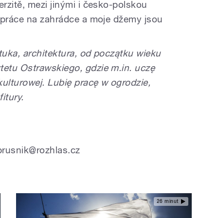
rzitě, mezi jinými i česko-polskou
 práce na zahrádce a moje džemy jsou
tuka, architektura, od początku wieku
etu Ostrawskiego, gdzie m.in. uczę
kulturowej. Lubię pracę w ogrodzie,
itury.
brusnik@rozhlas.cz
26 minut