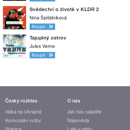
Svědectví o životě v KLDR 2
Nina Špitálníková
Koupit
Tajuplný ostrov
Jules Verne
Koupit
Český rozhlas
O nás
Válka na Ukrajině
Jak nás naladíte
Komunální volby
Nápověda
Stanice
Lidé v rádiu