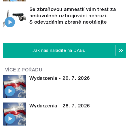
Se zbraňovou amnestií vám trest za
nedovolené ozbrojování nehrozí.
S odevzdáním zbraně neotálejte
Jak nás naladíte na DABu
VÍCE Z POŘADU
Wydarzenia - 29. 7. 2026
Wydarzenia - 28. 7. 2026