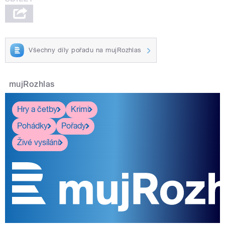
Všechny díly pořadu na mujRozhlas
mujRozhlas
Hry a četby
Krimi
Pohádky
Pořady
Živé vysílání