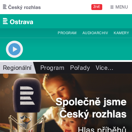
Přejít k hlavnímu obsahu
MENU
ŽIVĚ
PROGRAM
AUDIOARCHIV
KAMERY
Regionální
Program
Pořady
Více
…