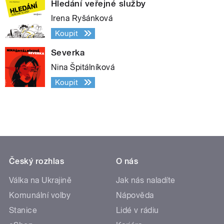
Hledání veřejné služby
Irena Ryšánková
Koupit
Severka
Nina Špitálníková
Koupit
Český rozhlas
O nás
Válka na Ukrajině
Jak nás naladíte
Komunální volby
Nápověda
Stanice
Lidé v rádiu