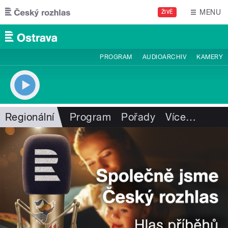
Přejít k hlavnímu obsahu
MENU
ŽIVĚ
PROGRAM
AUDIOARCHIV
KAMERY
Regionální
Program
Pořady
Více
…