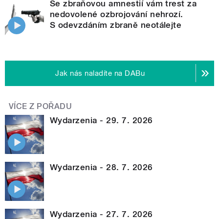
Se zbraňovou amnestií vám trest za
nedovolené ozbrojování nehrozí.
S odevzdáním zbraně neotálejte
Jak nás naladíte na DABu
VÍCE Z POŘADU
Wydarzenia - 29. 7. 2026
Wydarzenia - 28. 7. 2026
Wydarzenia - 27. 7. 2026