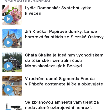
NEJPOSLOUCHANĚJŠÍ
Lydie Romanská: Svatební kytka
k večeři
Jiří Klečka: Papírové domky. Lehce
hororová faustiáda ze Slezské Ostravy
Chata Skalka je ideálním východiskem
do těšínské i centrální části
Moravskoslezských Beskyd
V rodném domě Sigmunda Freuda
v Příboře dostanete klíče a objevujete
Se zbraňovou amnestií vám trest za
nedovolené ozbrojování nehrozí.