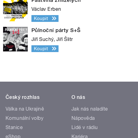
Václav Erben
Koupit
Půlnoční párty S+Š
Jiří Suchý, Jiří Šlitr
Koupit
Český rozhlas
O nás
Válka na Ukrajině
Jak nás naladíte
Komunální volby
Nápověda
Stanice
Lidé v rádiu
eShop
Kariéra