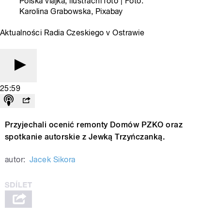
Polská vlajka, ilustrační foto | Foto:
Karolina Grabowska, Pixabay
Aktualności Radia Czeskiego v Ostrawie
25:59
Przyjechali ocenić remonty Domów PZKO oraz
spotkanie autorskie z Jewką Trzyńczanką.
autor:
Jacek Sikora