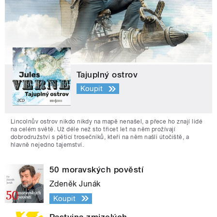
Tajuplný ostrov
Koupit
Lincolnův ostrov nikdo nikdy na mapě nenašel, a přece ho znají lidé
na celém světě. Už déle než sto třicet let na něm prožívají
dobrodružství s pěticí trosečníků, kteří na něm našli útočiště, a
hlavně nejedno tajemství.
50 moravských pověstí
Zdeněk Junák
Koupit
Pastvina zmizelých