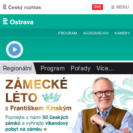
Přejít k hlavnímu obsahu
MENU
ŽIVĚ
PROGRAM
AUDIOARCHIV
KAMERY
Regionální
Program
Pořady
Více
…