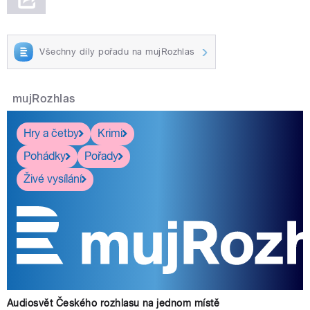
Všechny díly pořadu na mujRozhlas
mujRozhlas
Hry a četby
Krimi
Pohádky
Pořady
Živé vysílání
Audiosvět Českého rozhlasu na jednom místě