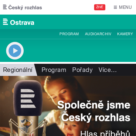
Přejít k hlavnímu obsahu
MENU
ŽIVĚ
PROGRAM
AUDIOARCHIV
KAMERY
Regionální
Program
Pořady
Více
…