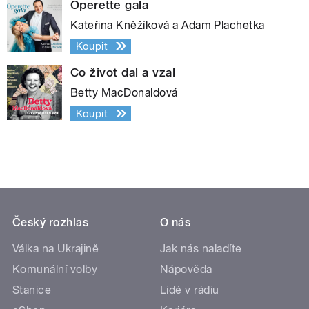
Operette gala
Kateřina Kněžíková a Adam Plachetka
Koupit
Co život dal a vzal
Betty MacDonaldová
Koupit
Český rozhlas
O nás
Válka na Ukrajině
Jak nás naladíte
Komunální volby
Nápověda
Stanice
Lidé v rádiu