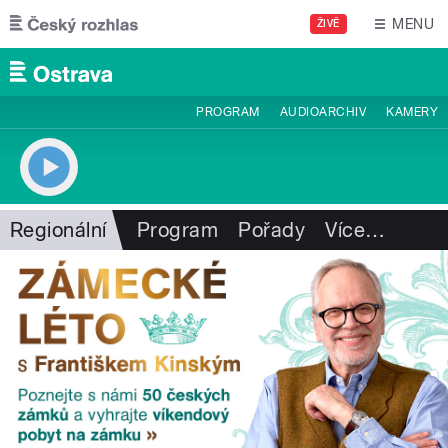
Přejít k hlavnímu obsahu
MENU
ŽIVĚ
PROGRAM
AUDIOARCHIV
KAMERY
Regionální
Program
Pořady
Více
…