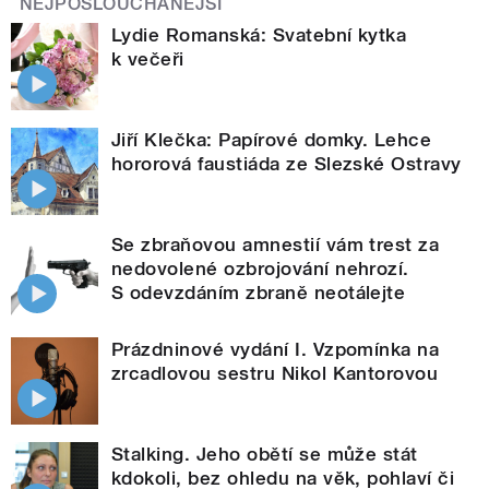
NEJPOSLOUCHANĚJŠÍ
Lydie Romanská: Svatební kytka
k večeři
Jiří Klečka: Papírové domky. Lehce
hororová faustiáda ze Slezské Ostravy
Se zbraňovou amnestií vám trest za
nedovolené ozbrojování nehrozí.
S odevzdáním zbraně neotálejte
Prázdninové vydání I. Vzpomínka na
zrcadlovou sestru Nikol Kantorovou
Stalking. Jeho obětí se může stát
kdokoli, bez ohledu na věk, pohlaví či