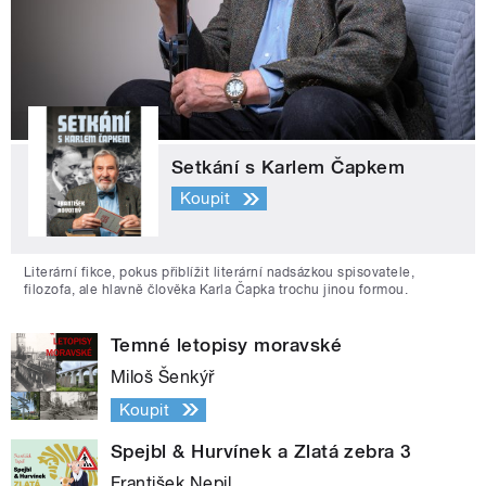
Setkání s Karlem Čapkem
Koupit
Literární fikce, pokus přiblížit literární nadsázkou spisovatele,
filozofa, ale hlavně člověka Karla Čapka trochu jinou formou.
Temné letopisy moravské
Miloš Šenkýř
Koupit
Spejbl & Hurvínek a Zlatá zebra 3
František Nepil