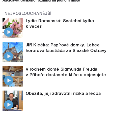
Audiosvět Českého rozhlasu na jednom místě
NEJPOSLOUCHANĚJŠÍ
Lydie Romanská: Svatební kytka
k večeři
Jiří Klečka: Papírové domky. Lehce
hororová faustiáda ze Slezské Ostravy
V rodném domě Sigmunda Freuda
v Příboře dostanete klíče a objevujete
Obezita, její zdravotní rizika a léčba