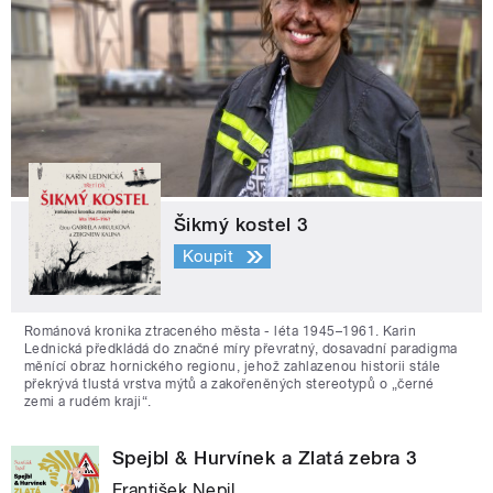
Šikmý kostel 3
Koupit
Románová kronika ztraceného města - léta 1945–1961. Karin
Lednická předkládá do značné míry převratný, dosavadní paradigma
měnící obraz hornického regionu, jehož zahlazenou historii stále
překrývá tlustá vrstva mýtů a zakořeněných stereotypů o „černé
zemi a rudém kraji“.
Spejbl & Hurvínek a Zlatá zebra 3
František Nepil