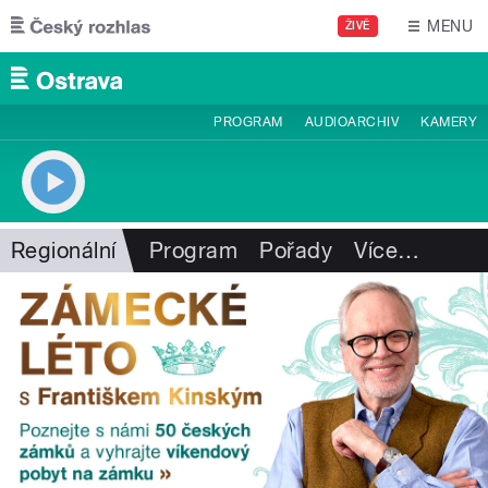
Přejít k hlavnímu obsahu
MENU
ŽIVĚ
PROGRAM
AUDIOARCHIV
KAMERY
Regionální
Program
Pořady
Více
…