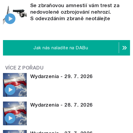
Se zbraňovou amnestií vám trest za
nedovolené ozbrojování nehrozí.
S odevzdáním zbraně neotálejte
Jak nás naladíte na DABu
VÍCE Z POŘADU
Wydarzenia - 29. 7. 2026
Wydarzenia - 28. 7. 2026