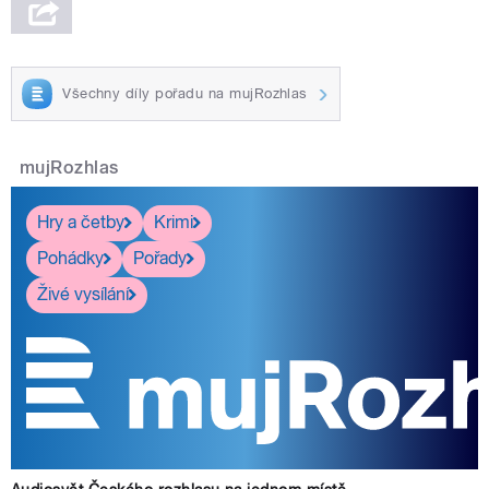
Všechny díly pořadu na mujRozhlas
mujRozhlas
Hry a četby
Krimi
Pohádky
Pořady
Živé vysílání