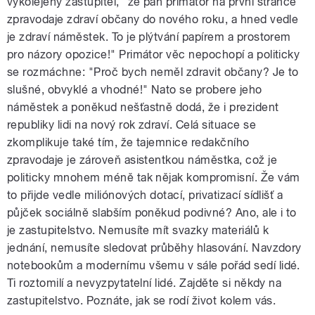
vykolejený zastupitel, "že pan primátor na první stránce
zpravodaje zdraví občany do nového roku, a hned vedle
je zdraví náměstek. To je plýtvání papírem a prostorem
pro názory opozice!" Primátor věc nepochopí a politicky
se rozmáchne: "Proč bych neměl zdravit občany? Je to
slušné, obvyklé a vhodné!" Nato se probere jeho
náměstek a poněkud nešťastně dodá, že i prezident
republiky lidi na nový rok zdraví. Celá situace se
zkomplikuje také tím, že tajemnice redakčního
zpravodaje je zároveň asistentkou náměstka, což je
politicky mnohem méně tak nějak kompromisní. Že vám
to přijde vedle miliónových dotací, privatizací sídlišť a
půjček sociálně slabším poněkud podivné? Ano, ale i to
je zastupitelstvo. Nemusíte mít svazky materiálů k
jednání, nemusíte sledovat průběhy hlasování. Navzdory
notebookům a modernímu všemu v sále pořád sedí lidé.
Ti roztomilí a nevyzpytatelní lidé. Zajděte si někdy na
zastupitelstvo. Poznáte, jak se rodí život kolem vás.