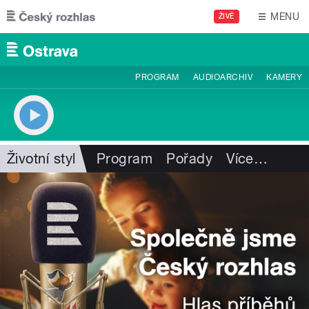
Přejít k hlavnímu obsahu
MENU
ŽIVĚ
PROGRAM
AUDIOARCHIV
KAMERY
Životní styl
Program
Pořady
Více
…