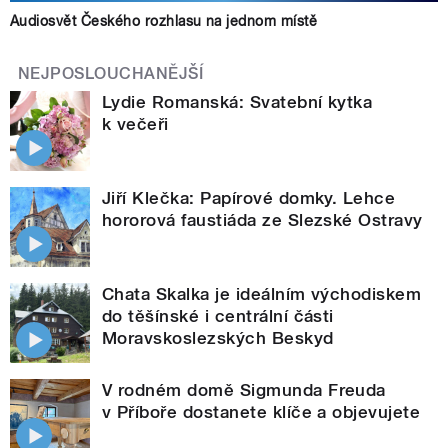
Audiosvět Českého rozhlasu na jednom místě
NEJPOSLOUCHANĚJŠÍ
Lydie Romanská: Svatební kytka
k večeři
Jiří Klečka: Papírové domky. Lehce
hororová faustiáda ze Slezské Ostravy
Chata Skalka je ideálním východiskem
do těšínské i centrální části
Moravskoslezských Beskyd
V rodném domě Sigmunda Freuda
v Příboře dostanete klíče a objevujete