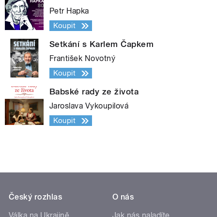
Petr Hapka
Koupit
Setkání s Karlem Čapkem
František Novotný
Koupit
Babské rady ze života
Jaroslava Vykoupilová
Koupit
Český rozhlas
O nás
Válka na Ukrajině
Jak nás naladíte