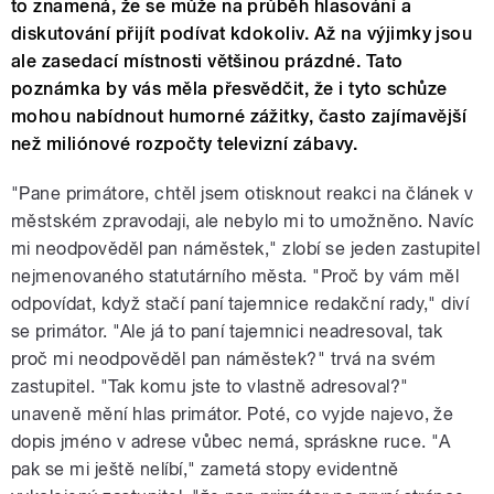
to znamená, že se může na průběh hlasování a
diskutování přijít podívat kdokoliv. Až na výjimky jsou
ale zasedací místnosti většinou prázdné. Tato
poznámka by vás měla přesvědčit, že i tyto schůze
mohou nabídnout humorné zážitky, často zajímavější
než miliónové rozpočty televizní zábavy.
"Pane primátore, chtěl jsem otisknout reakci na článek v
městském zpravodaji, ale nebylo mi to umožněno. Navíc
mi neodpověděl pan náměstek," zlobí se jeden zastupitel
nejmenovaného statutárního města. "Proč by vám měl
odpovídat, když stačí paní tajemnice redakční rady," diví
se primátor. "Ale já to paní tajemnici neadresoval, tak
proč mi neodpověděl pan náměstek?" trvá na svém
zastupitel. "Tak komu jste to vlastně adresoval?"
unaveně mění hlas primátor. Poté, co vyjde najevo, že
dopis jméno v adrese vůbec nemá, spráskne ruce. "A
pak se mi ještě nelíbí," zametá stopy evidentně