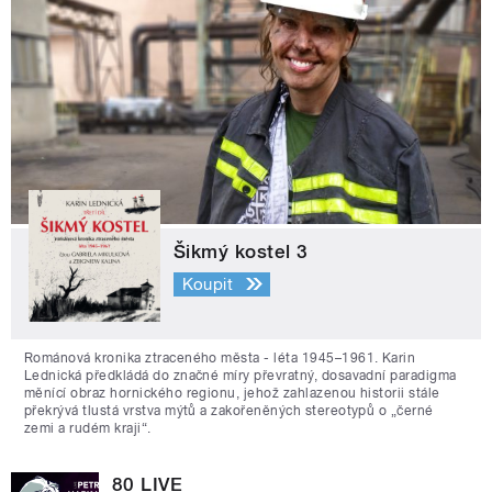
Šikmý kostel 3
Koupit
Románová kronika ztraceného města - léta 1945–1961. Karin
Lednická předkládá do značné míry převratný, dosavadní paradigma
měnící obraz hornického regionu, jehož zahlazenou historii stále
překrývá tlustá vrstva mýtů a zakořeněných stereotypů o „černé
zemi a rudém kraji“.
80 LIVE