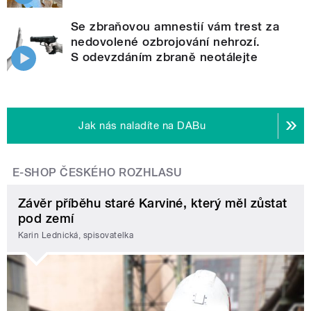
Se zbraňovou amnestií vám trest za
nedovolené ozbrojování nehrozí.
S odevzdáním zbraně neotálejte
Jak nás naladíte na DABu
E-SHOP ČESKÉHO ROZHLASU
Závěr příběhu staré Karviné, který měl zůstat
pod zemí
Karin Lednická, spisovatelka