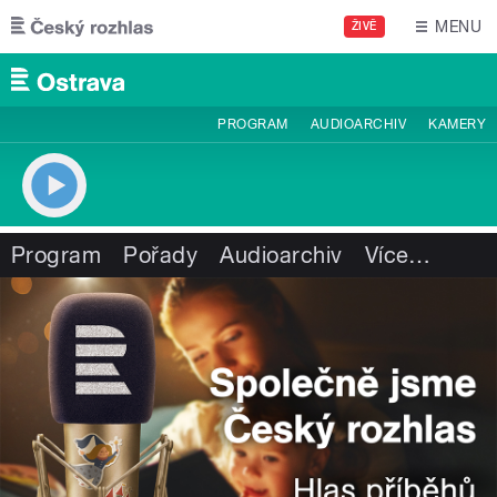
Přejít k hlavnímu obsahu
MENU
ŽIVĚ
PROGRAM
AUDIOARCHIV
KAMERY
Program
Pořady
Audioarchiv
Více
…