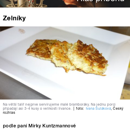
Zelníky
Na větší talíř nejprve servírujeme malé bramboráky. Na jednu porci
připadají asi 3-4 kusy o velikosti lívance.
|
foto:
Ivana Šuláková
,
Český
rozhlas
podle paní Mirky Kuntzmannové