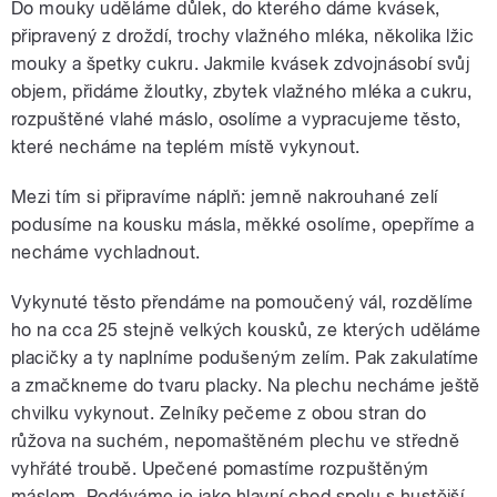
Do mouky uděláme důlek, do kterého dáme kvásek,
připravený z droždí, trochy vlažného mléka, několika lžic
mouky a špetky cukru. Jakmile kvásek zdvojnásobí svůj
objem, přidáme žloutky, zbytek vlažného mléka a cukru,
rozpuštěné vlahé máslo, osolíme a vypracujeme těsto,
které necháme na teplém místě vykynout.
Mezi tím si připravíme náplň: jemně nakrouhané zelí
podusíme na kousku másla, měkké osolíme, opepříme a
necháme vychladnout.
Vykynuté těsto přendáme na pomoučený vál, rozdělíme
ho na cca 25 stejně velkých kousků, ze kterých uděláme
placičky a ty naplníme podušeným zelím. Pak zakulatíme
a zmačkneme do tvaru placky. Na plechu necháme ještě
chvilku vykynout. Zelníky pečeme z obou stran do
růžova na suchém, nepomaštěném plechu ve středně
vyhřáté troubě. Upečené pomastíme rozpuštěným
máslem. Podáváme je jako hlavní chod spolu s hustější