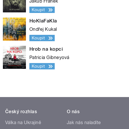
Jakub Fránek
Koupit
HoKlaFaKla
Ondřej Kukal
Koupit
Hrob na kopci
Patricia Gibneyová
Koupit
Český rozhlas
O nás
Válka na Ukrajině
Jak nás naladíte