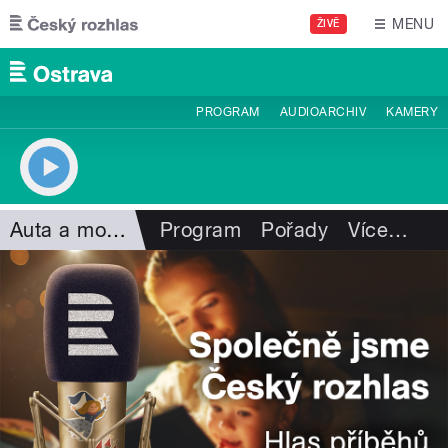
Přejít k hlavnímu obsahu
MENU
ŽIVĚ
PROGRAM
AUDIOARCHIV
KAMERY
Auta a motorismus
Program
Pořady
Více
…