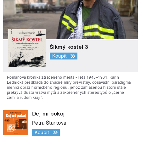
Šikmý kostel 3
Koupit
Románová kronika ztraceného města - léta 1945–1961. Karin
Lednická předkládá do značné míry převratný, dosavadní paradigma
měnící obraz hornického regionu, jehož zahlazenou historii stále
překrývá tlustá vrstva mýtů a zakořeněných stereotypů o „černé
zemi a rudém kraji“.
Dej mi pokoj
Petra Štarková
Koupit