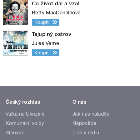
Co život dal a vzal
Betty MacDonaldová
Koupit
Tajuplný ostrov
Jules Verne
Koupit
Český rozhlas
O nás
Válka na Ukrajině
Jak nás naladíte
Komunální volby
Nápověda
Stanice
Lidé v rádiu