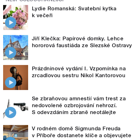
Lydie Romanská: Svatební kytka
k večeři
Jiří Klečka: Papírové domky. Lehce
hororová faustiáda ze Slezské Ostravy
Prázdninové vydání I. Vzpomínka na
zrcadlovou sestru Nikol Kantorovou
Se zbraňovou amnestií vám trest za
nedovolené ozbrojování nehrozí.
S odevzdáním zbraně neotálejte
V rodném domě Sigmunda Freuda
v Příboře dostanete klíče a objevujete