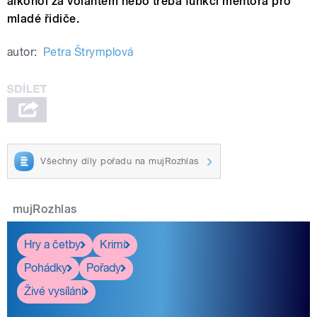
alkohol za volantem nebo třeba funkci mentora pro
mladé řidiče.
autor:
Petra Štrymplová
Všechny díly pořadu na mujRozhlas
mujRozhlas
Hry a četby
Krimi
Pohádky
Pořady
Živé vysílání