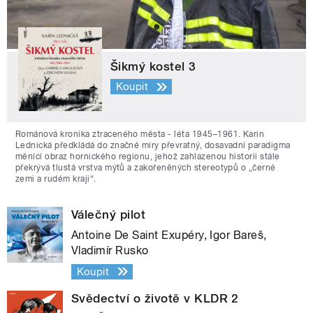
Šikmý kostel 3
Koupit
Románová kronika ztraceného města - léta 1945–1961. Karin
Lednická předkládá do značné míry převratný, dosavadní paradigma
měnící obraz hornického regionu, jehož zahlazenou historii stále
překrývá tlustá vrstva mýtů a zakořeněných stereotypů o „černé
zemi a rudém kraji“.
Válečný pilot
Antoine De Saint Exupéry, Igor Bareš,
Vladimír Rusko
Koupit
Svědectví o životě v KLDR 2