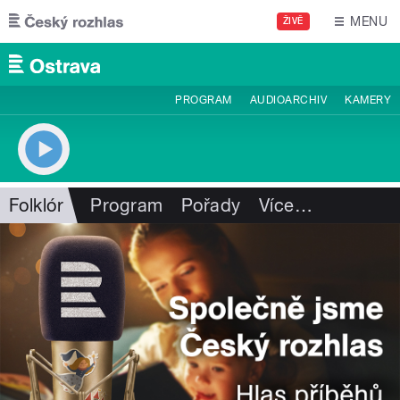
Přejít k hlavnímu obsahu
MENU
ŽIVĚ
PROGRAM
AUDIOARCHIV
KAMERY
Folklór
Program
Pořady
Více
…