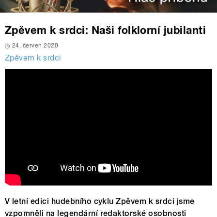
Zpěvem k srdci: Naši folklorní jubilanti
24. červen 2020
Zpěvem k srdci
V letní edici hudebního cyklu Zpěvem k srdci jsme
vzpomněli na legendární redaktorské osobnosti