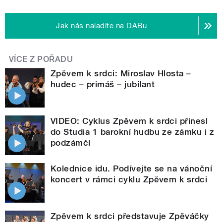
Jak nás naladíte na DABu
VÍCE Z POŘADU
Zpěvem k srdci: Miroslav Hlosta –
hudec – primáš – jubilant
VIDEO: Cyklus Zpěvem k srdci přinesl
do Studia 1 barokní hudbu ze zámku i z
podzámčí
Kolednice idu. Podívejte se na vánoční
koncert v rámci cyklu Zpěvem k srdci
Zpěvem k srdci představuje Zpěváčky