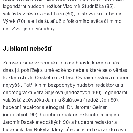
legendární hudební režisér Vladimír Studnička (85),
valašský zpěvák Josef Laža (80), mistr zvuku Lubomír
Výrek (70), ale i další, ať už z folklorního světa či mimo
něj. Zvali jsme všechny.
Jubilanti nebeští
Zároveň jsme vzpomněli i na osobnosti, které na nás
dnes již pohlížejí z uměleckého nebe a které se o věhlas
folklorních vln Českého rozhlasu Ostrava zasloužili měrou
nejvyšší. Patří k nim bezpochyby hudební redaktorka a
choreografka Věra Šejvlová (nedožitých 100), legendární
valašská zpěvačka Jarmila Šuláková (nedožitých 90),
hudební redaktor a etnograf Dr. Jaromír Gelnar
(nedožitých 90), hudební redaktor, skladatel a dirigent
Jaromír Dadák (nedožitých 90) a hudební redaktor a
hudebník Jan Rokyta, který působil v redakci až do roku