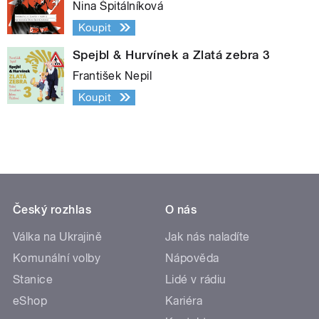
Nina Špitálníková
Koupit
Spejbl & Hurvínek a Zlatá zebra 3
František Nepil
Koupit
Český rozhlas
O nás
Válka na Ukrajině
Jak nás naladíte
Komunální volby
Nápověda
Stanice
Lidé v rádiu
eShop
Kariéra