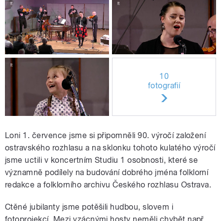
10
fotografií
Loni 1. července jsme si připomněli 90. výročí založení
ostravského rozhlasu a na sklonku tohoto kulatého výročí
jsme uctili v koncertním Studiu 1 osobnosti, které se
významně podílely na budování dobrého jména folklorní
redakce a folklorního archivu Českého rozhlasu Ostrava.
Ctěné jubilanty jsme potěšili hudbou, slovem i
fotoprojekcí. Mezi vzácnými hosty neměli chybět např.