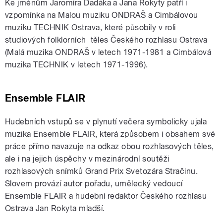
Ke jménům Jaromíra Dadáka a Jana Rokyty patří i
vzpomínka na Malou muziku ONDRAŠ a Cimbálovou
muziku TECHNIK Ostrava, které působily v roli
studiových folklorních těles Českého rozhlasu Ostrava
(Malá muzika ONDRAŠ v letech 1971-1981 a Cimbálová
muzika TECHNIK v letech 1971-1996).
Ensemble FLAIR
Hudebních vstupů se v plynutí večera symbolicky ujala
muzika Ensemble FLAIR, která způsobem i obsahem své
práce přímo navazuje na odkaz obou rozhlasových těles,
ale i na jejich úspěchy v mezinárodní soutěži
rozhlasových snímků Grand Prix Svetozára Stračinu.
Slovem provází autor pořadu, umělecký vedoucí
Ensemble FLAIR a hudební redaktor Českého rozhlasu
Ostrava Jan Rokyta mladší.