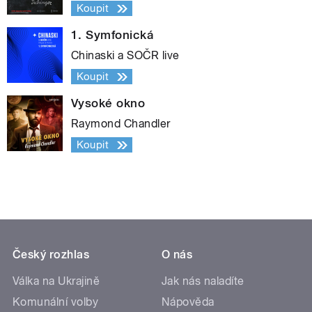
Koupit
1. Symfonická
Chinaski a SOČR live
Koupit
Vysoké okno
Raymond Chandler
Koupit
Český rozhlas
O nás
Válka na Ukrajině
Jak nás naladíte
Komunální volby
Nápověda