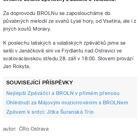
Za doprovodu BROLNu se zaposloucháme do
půvabných melodií ze svahů Lysé hory, od Vsetína, ale i z
jiných koutů Moravy.
K poslechu lašských a valašských zpěváčků jsme se
sešli v Janáčkově síni ve Frýdlantu nad Ostravicí ve
svatováclavskou středu 28. září v 18:00. Slovem provází
Jan Rokyta.
SOUVISEJÍCÍ PŘÍSPĚVKY
Nejlepší Zpěváčci a BROLN v přímém přenosu
Ohlédnutí za Májovým muzicírováním s BROLNem
Zpěvem k srdci: Jitka Šuranská Trio
autor:
ČRo Ostrava