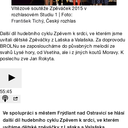
Vítězové soutěže Zpěváček 2015 v
rozhlasovém Studiu 1 | Foto:
František Tichý
, Český rozhlas
Další díl hudebního cyklu Zpěvem k srdci, ve kterém jsme
uvítali dětské Zpěváčky z Lašska a Valašska. Za doprovodu
BROLNu se zaposloucháme do půvabných melodií ze
svahů Lysé hory, od Vsetína, ale i z jiných koutů Moravy. K
poslechu zve Jan Rokyta.
55:45
Ve spolupráci s městem Frýdlant nad Ostravicí se hlásí
další díl hudebního cyklu Zpěvem k srdci, ve kterém
uvítáme dětské zpěváčky z Lašska a Valašska.