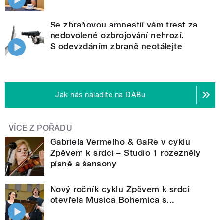
Se zbraňovou amnestií vám trest za
nedovolené ozbrojování nehrozí.
S odevzdáním zbraně neotálejte
Jak nás naladíte na DABu
VÍCE Z POŘADU
Gabriela Vermelho & GaRe v cyklu
Zpěvem k srdci – Studio 1 rozezněly
písně a šansony
Nový ročník cyklu Zpěvem k srdci
otevřela Musica Bohemica s...