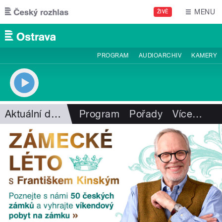
Přejít k hlavnímu obsahu
MENU
ŽIVĚ
PROGRAM
AUDIOARCHIV
KAMERY
Aktuální dění
Program
Pořady
Více
…