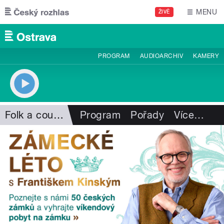
Přejít k hlavnímu obsahu
MENU
ŽIVĚ
PROGRAM
AUDIOARCHIV
KAMERY
Folk a country
Program
Pořady
Více
…