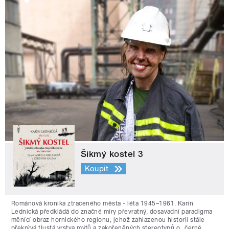
Šikmý kostel 3
Koupit
Románová kronika ztraceného města - léta 1945–1961. Karin
Lednická předkládá do značné míry převratný, dosavadní paradigma
měnící obraz hornického regionu, jehož zahlazenou historii stále
překrývá tlustá vrstva mýtů a zakořeněných stereotypů o „černé