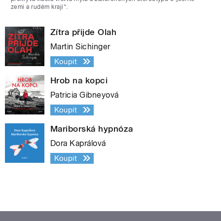
zemi a rudém kraji“.
Zítra přijde Olah
Martin Sichinger
Koupit
Hrob na kopci
Patricia Gibneyová
Koupit
Mariborská hypnóza
Dora Kaprálová
Koupit