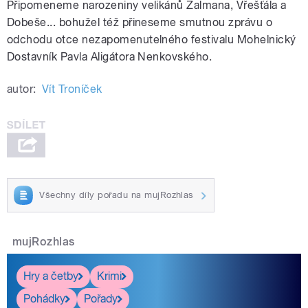
Připomeneme narozeniny velikánů Žalmana, Vřešťála a
Dobeše... bohužel též přineseme smutnou zprávu o
odchodu otce nezapomenutelného festivalu Mohelnický
Dostavník Pavla Aligátora Nenkovského.
autor:
Vít Troníček
Všechny díly pořadu na mujRozhlas
mujRozhlas
Hry a četby
Krimi
Pohádky
Pořady