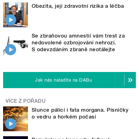
Obezita, její zdravotní rizika a léčba
Se zbraňovou amnestií vám trest za
nedovolené ozbrojování nehrozí.
S odevzdáním zbraně neotálejte
Jak nás naladíte na DABu
VÍCE Z POŘADU
Slunce pálící i fata morgana. Písničky
o vedru a horkém počasí