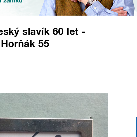
ský slavík 60 let -
l Horňák 55