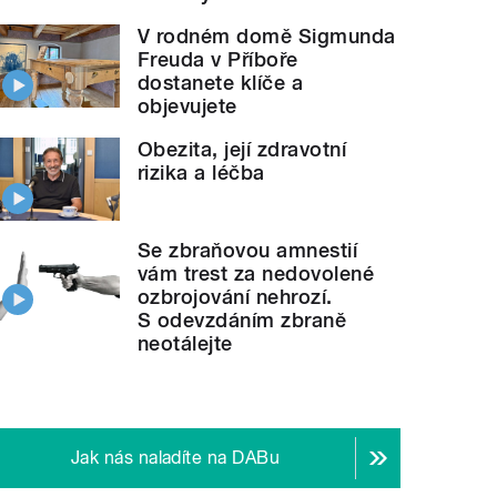
V rodném domě Sigmunda
Freuda v Příboře
dostanete klíče a
objevujete
Obezita, její zdravotní
rizika a léčba
Se zbraňovou amnestií
vám trest za nedovolené
ozbrojování nehrozí.
S odevzdáním zbraně
neotálejte
Jak nás naladíte na DABu