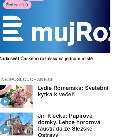
Živé vysílání
Audiosvět Českého rozhlasu na jednom místě
NEJPOSLOUCHANĚJŠÍ
Lydie Romanská: Svatební
kytka k večeři
Jiří Klečka: Papírové
domky. Lehce hororová
faustiáda ze Slezské
Ostravy