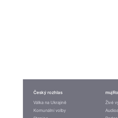
Český rozhlas
mujRo
Válka na Ukrajině
Živé v
Komunální volby
Audioa