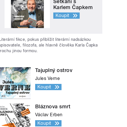
Setkání s
Karlem Čapkem
Koupit
Literární fikce, pokus přiblížit literární nadsázkou
spisovatele, filozofa, ale hlavně člověka Karla Čapka
trochu jinou formou.
Tajuplný ostrov
Jules Verne
Koupit
Bláznova smrt
Václav Erben
Koupit