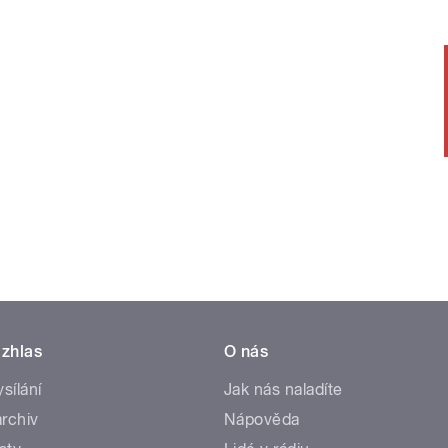
zhlas
O nás
ysílání
Jak nás naladíte
rchiv
Nápověda