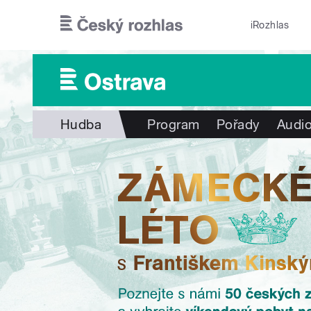
Přejít k hlavnímu obsahu
iRozhlas
Hudba
Program
Pořady
Audio