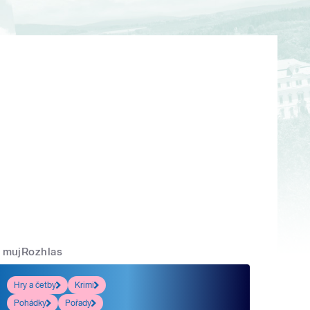
mujRozhlas
Hry a četby
Krimi
Pohádky
Pořady