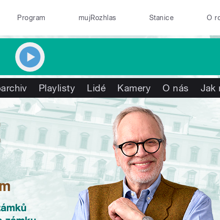
Program
mujRozhlas
Stanice
O r
archiv
Playlisty
Lidé
Kamery
O nás
Jak 