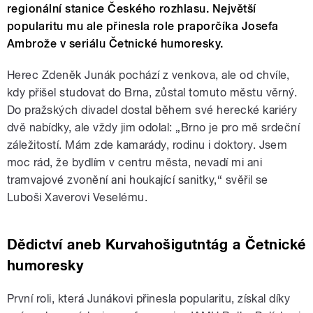
regionální stanice Českého rozhlasu. Největší
popularitu mu ale přinesla role praporčíka Josefa
Ambrože v seriálu Četnické humoresky.
Herec Zdeněk Junák pochází z venkova, ale od chvíle,
kdy přišel studovat do Brna, zůstal tomuto městu věrný.
Do pražských divadel dostal během své herecké kariéry
dvě nabídky, ale vždy jim odolal: „Brno je pro mě srdeční
záležitostí. Mám zde kamarády, rodinu i doktory. Jsem
moc rád, že bydlím v centru města, nevadí mi ani
tramvajové zvonění ani houkající sanitky,“ svěřil se
Luboši Xaverovi Veselému.
Dědictví aneb Kurvahošigutntág a Četnické
humoresky
První roli, která Junákovi přinesla popularitu, získal díky