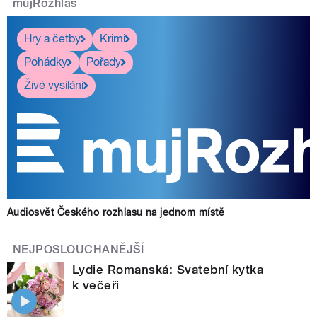
mujRozhlas
Hry a četby
Krimi
Pohádky
Pořady
Živé vysílání
Audiosvět Českého rozhlasu na jednom místě
NEJPOSLOUCHANĚJŠÍ
Lydie Romanská: Svatební kytka
k večeři