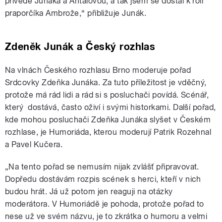
přivede Junáka a Antalovou, a tak jsem se dostal k roli
praporčíka Ambrože,“ přibližuje Junák.
Zdeněk Junák a Český rozhlas
Na vlnách Českého rozhlasu Brno moderuje pořad
Srdcovky Zdeňka Junáka. Za tuto příležitost je vděčný,
protože má rád lidi a rád si s posluchači povídá. Scénář,
který dostává, často oživí i svými historkami. Další pořad,
kde mohou posluchači Zdeňka Junáka slyšet v Českém
rozhlase, je Humoriáda, kterou moderují Patrik Rozehnal
a Pavel Kučera.
„Na tento pořad se nemusím nijak zvlášť připravovat.
Dopředu dostávám rozpis scének s herci, kteří v nich
budou hrát. Já už potom jen reaguji na otázky
moderátora. V Humoriádě je pohoda, protože pořad to
nese už ve svém názvu, je to zkrátka o humoru a velmi