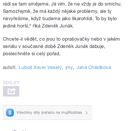
rádi se tam smějeme. Já vím, že ne vždy je do smíchu.
Samozřejmě, že má každý nějaké problémy, ale ty
nevyřešíme, když budeme jako škarohlídi. To by bylo
jedině horší,“ říká Zdeněk Junák.
Chcete-li vědět, co jsou to oprašovačky nebo v jakém
seriálu v současné době Zdeněk Junák dabuje,
poslechněte si celý pořad.
autoři:
Luboš Xaver Veselý
,
jmy
,
Jana Chládková
Všechny díly pořadu na mujRozhlas