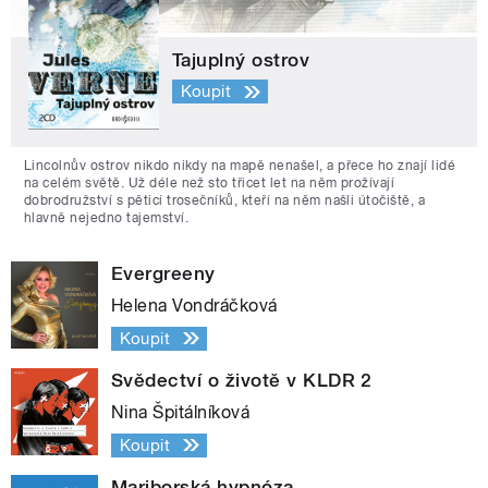
Tajuplný ostrov
Koupit
Lincolnův ostrov nikdo nikdy na mapě nenašel, a přece ho znají lidé
na celém světě. Už déle než sto třicet let na něm prožívají
dobrodružství s pěticí trosečníků, kteří na něm našli útočiště, a
hlavně nejedno tajemství.
Evergreeny
Helena Vondráčková
Koupit
Svědectví o životě v KLDR 2
Nina Špitálníková
Koupit
Mariborská hypnóza