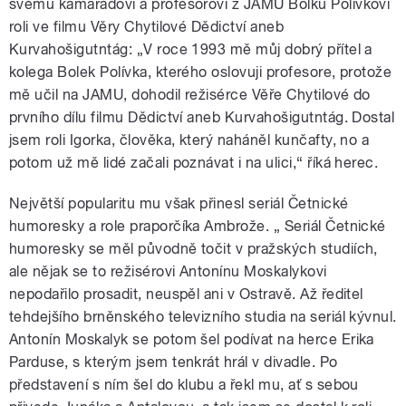
svému kamarádovi a profesorovi z JAMU Bolku Polívkovi
roli ve filmu Věry Chytilové Dědictví aneb
Kurvahošigutntág: „V roce 1993 mě můj dobrý přítel a
kolega Bolek Polívka, kterého oslovuji profesore, protože
mě učil na JAMU, dohodil režisérce Věře Chytilové do
prvního dílu filmu Dědictví aneb Kurvahošigutntág. Dostal
jsem roli Igorka, člověka, který naháněl kunčafty, no a
potom už mě lidé začali poznávat i na ulici,“ říká herec.
Největší popularitu mu však přinesl seriál Četnické
humoresky a role praporčíka Ambrože. „ Seriál Četnické
humoresky se měl původně točit v pražských studiích,
ale nějak se to režisérovi Antonínu Moskalykovi
nepodařilo prosadit, neuspěl ani v Ostravě. Až ředitel
tehdejšího brněnského televizního studia na seriál kývnul.
Antonín Moskalyk se potom šel podívat na herce Erika
Parduse, s kterým jsem tenkrát hrál v divadle. Po
představení s ním šel do klubu a řekl mu, ať s sebou