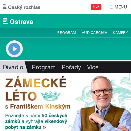
Přejít k hlavnímu obsahu
MENU
ŽIVĚ
PROGRAM
AUDIOARCHIV
KAMERY
Divadlo
Program
Pořady
Více
…