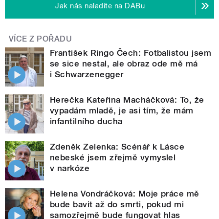
Jak nás naladíte na DABu
VÍCE Z POŘADU
František Ringo Čech: Fotbalistou jsem
se sice nestal, ale obraz ode mě má
i Schwarzenegger
Herečka Kateřina Macháčková: To, že
vypadám mladě, je asi tím, že mám
infantilního ducha
Zdeněk Zelenka: Scénář k Lásce
nebeské jsem zřejmě vymyslel
v narkóze
Helena Vondráčková: Moje práce mě
bude bavit až do smrti, pokud mi
samozřejmě bude fungovat hlas