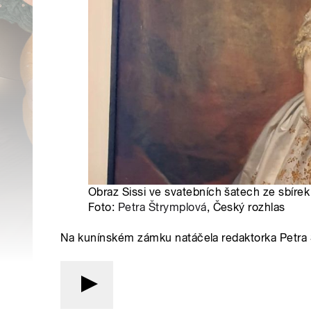
Obraz Sissi ve svatebních šatech ze sbír
Foto:
Petra Štrymplová
, Český rozhlas
Na kunínském zámku natáčela redaktorka Petra