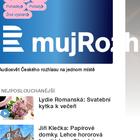
Pohádky
Pořady
Živé vysílání
Audiosvět Českého rozhlasu na jednom místě
NEJPOSLOUCHANĚJŠÍ
Lydie Romanská: Svatební
kytka k večeři
Jiří Klečka: Papírové
domky. Lehce hororová