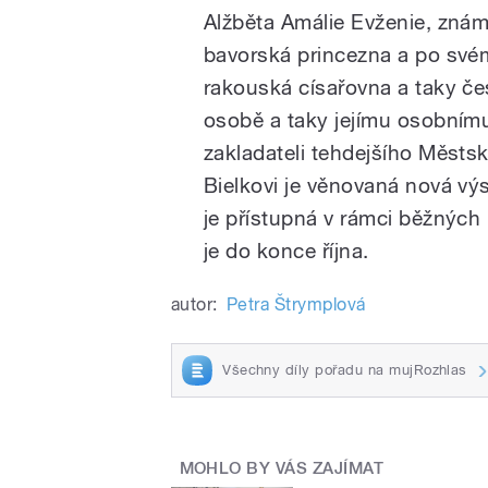
Alžběta Amálie Evženie, znám
bavorská princezna a po své
rakouská císařovna a taky če
osobě a taky jejímu osobnímu
zakladateli tehdejšího Měst
Bielkovi je věnovaná nová v
je přístupná v rámci běžných 
je do konce října.
autor:
Petra Štrymplová
Všechny díly pořadu na mujRozhlas
MOHLO BY VÁS ZAJÍMAT