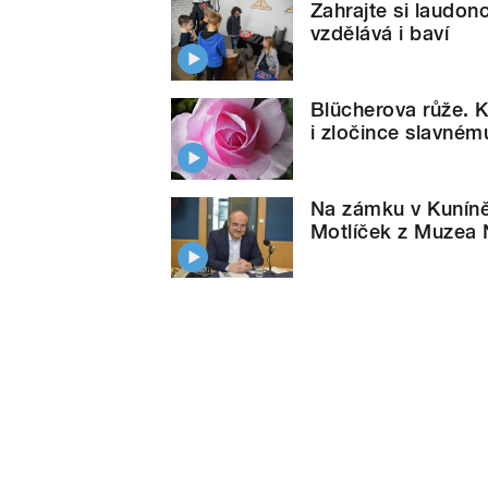
Zahrajte si laudo
vzdělává i baví
Blücherova růže. K
i zločince slavném
Na zámku v Kuníně
Motlíček z Muzea 