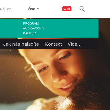
ozhlase
Více
ŽIVĚ
PROGRAM
AUDIOARCHIV
KAMERY
Jak nás naladíte
Kontakt
Více
…