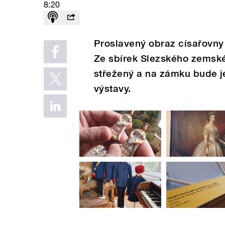
8:20
Proslavený obraz císařovny 
Ze sbírek Slezského zemské
střežený a na zámku bude j
výstavy.