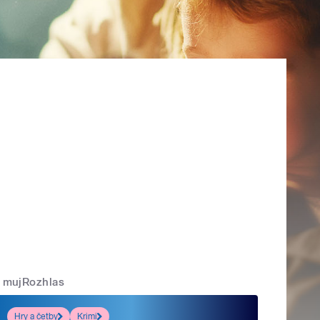
mujRozhlas
Hry a četby
Krimi