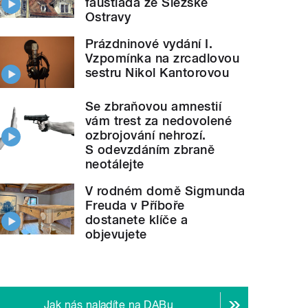
faustiáda ze Slezské
Ostravy
Prázdninové vydání I.
Vzpomínka na zrcadlovou
sestru Nikol Kantorovou
Se zbraňovou amnestií
vám trest za nedovolené
ozbrojování nehrozí.
S odevzdáním zbraně
neotálejte
V rodném domě Sigmunda
Freuda v Příboře
dostanete klíče a
objevujete
Jak nás naladíte na DABu