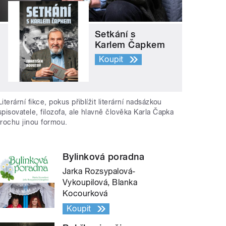
Setkání s
Karlem Čapkem
Koupit
Literární fikce, pokus přiblížit literární nadsázkou
spisovatele, filozofa, ale hlavně člověka Karla Čapka
trochu jinou formou.
Bylinková poradna
Jarka Rozsypalová-
Vykoupilová, Blanka
Kocourková
Koupit