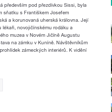
á především pod přezdívkou Sissi, byla
m sňatku s Františkem Josefem
ská a korunovaná uherská královna. Její
 lékaři, novojičínskému rodáku a
ského muzea v Novém Jičíně Augustu
ýstava na zámku v Kuníně. Návštěvníkům
prohlídek zámeckých interiérů. K vidění