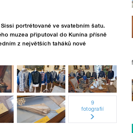
Sissi portrétované ve svatebním šatu.
ho muzea připutoval do Kunína přísně
edním z největších taháků nové
9
fotografií