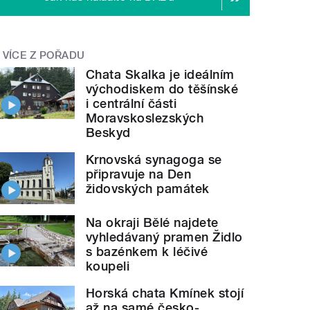
VÍCE Z POŘADU
Chata Skalka je ideálním
východiskem do těšínské
i centrální části
Moravskoslezských
Beskyd
Krnovská synagoga se
připravuje na Den
židovských památek
Na okraji Bělé najdete
vyhledávaný pramen Židlo
s bazénkem k léčivé
koupeli
Horská chata Kmínek stojí
až na samé česko-