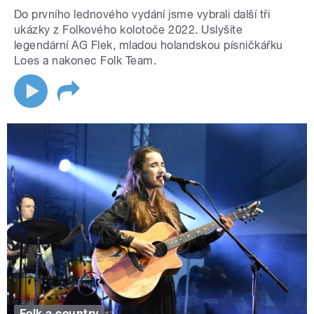
Do prvního lednového vydání jsme vybrali další tři
ukázky z Folkového kolotoče 2022. Uslyšíte
legendární AG Flek, mladou holandskou písničkářku
Loes a nakonec Folk Team.
Folk a country