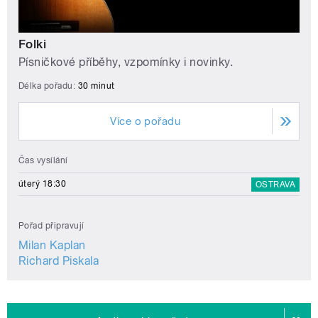
Folki
Písničkové příběhy, vzpomínky i novinky.
Délka pořadu:
30 minut
Více o pořadu
Čas vysílání
úterý 18:30
OSTRAVA
Pořad připravují
Milan Kaplan
Richard Piskala