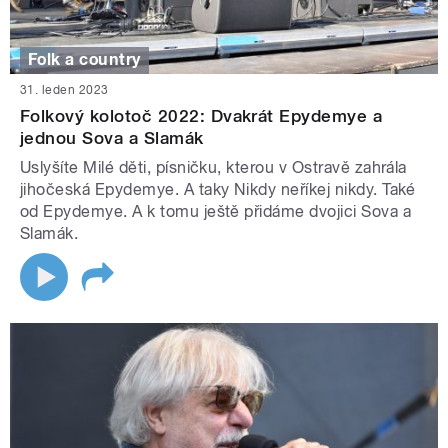
Folk a country
31. leden 2023
Folkový kolotoč 2022: Dvakrát Epydemye a
jednou Sova a Slamák
Uslyšíte Milé děti, písničku, kterou v Ostravě zahrála
jihočeská Epydemye. A taky Nikdy neříkej nikdy. Také
od Epydemye. A k tomu ještě přidáme dvojici Sova a
Slamák.