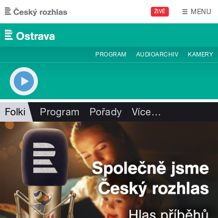
Přejít k hlavnímu obsahu
MENU
ŽIVĚ
PROGRAM
AUDIOARCHIV
KAMERY
Folki
Program
Pořady
Více
…