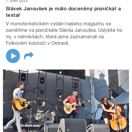
7. únor 2023
Slávek Janoušek je málo doceněný písničkář a
textař
V monotematickém vydání našeho magazínu se
zaměříme na písničkáře Slávka Janouška. Uslyšíte ho
mj. v nahrávkách, které jsme zaznamenali na
Folkovém kolotoči v Ostravě.